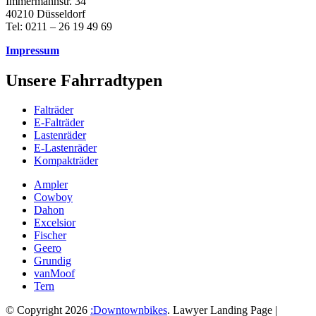
Immermannstr. 34
40210 Düsseldorf
Tel: 0211 – 26 19 49 69
Impressum
Unsere Fahrradtypen
Falträder
E-Falträder
Lastenräder
E-Lastenräder
Kompakträder
Ampler
Cowboy
Dahon
Excelsior
Fischer
Geero
Grundig
vanMoof
Tern
© Copyright 2026
:Downtownbikes
.
Lawyer Landing Page |