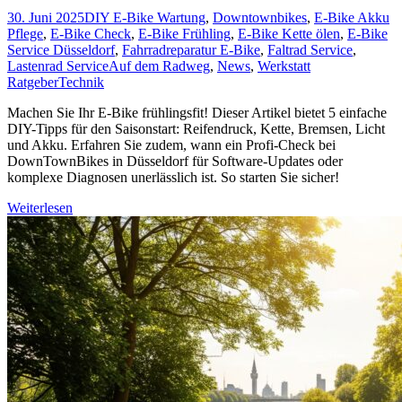
30. Juni 2025
DIY E-Bike Wartung
,
Downtownbikes
,
E-Bike Akku
Pflege
,
E-Bike Check
,
E-Bike Frühling
,
E-Bike Kette ölen
,
E-Bike
Service Düsseldorf
,
Fahrradreparatur E-Bike
,
Faltrad Service
,
Lastenrad Service
Auf dem Radweg
,
News
,
Werkstatt
Ratgeber
Technik
Machen Sie Ihr E-Bike frühlingsfit! Dieser Artikel bietet 5 einfache
DIY-Tipps für den Saisonstart: Reifendruck, Kette, Bremsen, Licht
und Akku. Erfahren Sie zudem, wann ein Profi-Check bei
DownTownBikes in Düsseldorf für Software-Updates oder
komplexe Diagnosen unerlässlich ist. So starten Sie sicher!
Weiterlesen