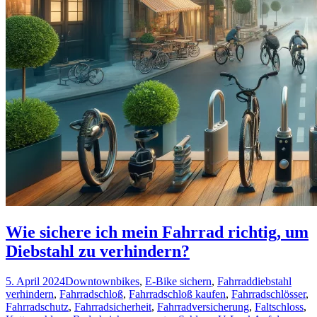
Wie sichere ich mein Fahrrad richtig, um
Diebstahl zu verhindern?
5. April 2024
Downtownbikes
,
E-Bike sichern
,
Fahrraddiebstahl
verhindern
,
Fahrradschloß
,
Fahrradschloß kaufen
,
Fahrradschlösser
,
Fahrradschutz
,
Fahrradsicherheit
,
Fahrradversicherung
,
Faltschloss
,