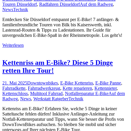
Touren Düsseldorf
,
Radfahren Düsseldorf
Auf dem Radweg
,
News
Technik
Entdecken Sie Düsseldorf entspannt per E-Bike! 7 anfänger- &
familienfreundliche Touren von Bilk bis Kaiserswerth, inkl.
Lastenrad-Routen & Tipps zu Ladestationen. Ihr Guide für
unvergesslichen E-Bike-Spaß in der Rheinmetropole. Los geht’s!
Weiterlesen
Kettenriss am E-Bike? Diese 5 Dinge
retten Ihre Tour!
21. Mai 2025
Downtownbikes
,
E-Bike Kettenriss
,
E-Bike Panne
,
Fahrradkette
,
Fahrradwerkzeug
,
Kette reparieren
,
Kettennieter
,
Kettenschloss
,
Multitool Fahrrad
,
Notfallreparatur E-Bike
Auf dem
Radweg
,
News
,
Werkstatt Ratgeber
Technik
Kettenriss am E-Bike? Erfahren Sie, welche 5 Dinge in keiner
Satteltasche fehlen dürfen! Inklusive Anfänger-Anleitung zur
Notfall-Kettenreparatur und Tipps, wann Sie besser die Profis von
DownTownBikes aufsuchen. So bleiben Sie mobil und sicher
unterwegs auf Ihrer nächsten E-Bike Tour.