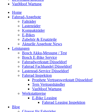
VanMoof Wartung
Home
Fahrrad-Angebote
Falträder
Lastenräder
Kompakträder
E-Bikes
Zubehör & Ersatzteile
Aktuelle Angebote News
Leistungen
Bosch Akku-Messung / Test
Bosch E-Bike Service
Fahrradwerkstatt Düsseldorf
Fahrrad Fachhandel Düsseldorf
Lastenrad-Service Düsseldorf
Fahrrad Inspektion
Prophete Vertragswerkstatt Düsseldorf
Tern Vertragshändler
VanMoof Wartung
Werkstattpreise
E-Bike Leasing
Fahrrad Leasing Inspektion
Blog
Glossar für Fahrräder