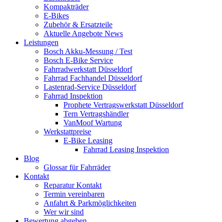
Kompakträder
E-Bikes
Zubehör & Ersatzteile
Aktuelle Angebote News
Leistungen
Bosch Akku-Messung / Test
Bosch E-Bike Service
Fahrradwerkstatt Düsseldorf
Fahrrad Fachhandel Düsseldorf
Lastenrad-Service Düsseldorf
Fahrrad Inspektion
Prophete Vertragswerkstatt Düsseldorf
Tern Vertragshändler
VanMoof Wartung
Werkstattpreise
E-Bike Leasing
Fahrrad Leasing Inspektion
Blog
Glossar für Fahrräder
Kontakt
Reparatur Kontakt
Termin vereinbaren
Anfahrt & Parkmöglichkeiten
Wer wir sind
Bewertung abgeben