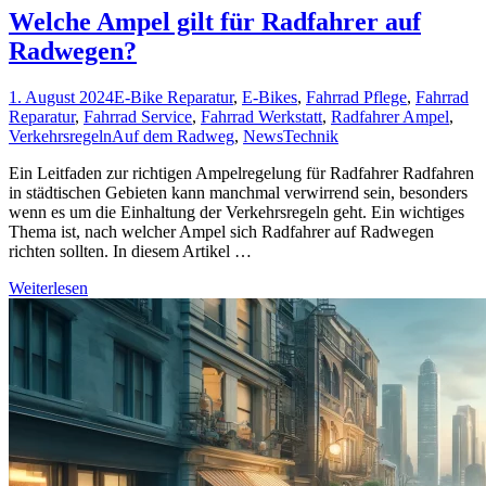
Welche Ampel gilt für Radfahrer auf
Radwegen?
1. August 2024
E-Bike Reparatur
,
E-Bikes
,
Fahrrad Pflege
,
Fahrrad
Reparatur
,
Fahrrad Service
,
Fahrrad Werkstatt
,
Radfahrer Ampel
,
Verkehrsregeln
Auf dem Radweg
,
News
Technik
Ein Leitfaden zur richtigen Ampelregelung für Radfahrer Radfahren
in städtischen Gebieten kann manchmal verwirrend sein, besonders
wenn es um die Einhaltung der Verkehrsregeln geht. Ein wichtiges
Thema ist, nach welcher Ampel sich Radfahrer auf Radwegen
richten sollten. In diesem Artikel …
Weiterlesen