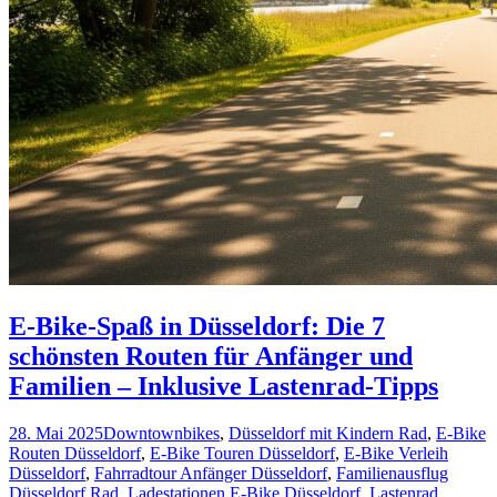
E-Bike-Spaß in Düsseldorf: Die 7
schönsten Routen für Anfänger und
Familien – Inklusive Lastenrad-Tipps
28. Mai 2025
Downtownbikes
,
Düsseldorf mit Kindern Rad
,
E-Bike
Routen Düsseldorf
,
E-Bike Touren Düsseldorf
,
E-Bike Verleih
Düsseldorf
,
Fahrradtour Anfänger Düsseldorf
,
Familienausflug
Düsseldorf Rad
,
Ladestationen E-Bike Düsseldorf
,
Lastenrad