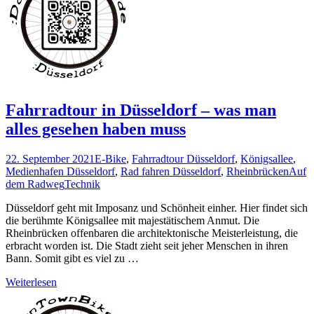
Fahrradtour in Düsseldorf – was man
alles gesehen haben muss
22. September 2021
E-Bike
,
Fahrradtour Düsseldorf
,
Königsallee
,
Medienhafen Düsseldorf
,
Rad fahren Düsseldorf
,
Rheinbrücken
Auf
dem Radweg
Technik
Düsseldorf geht mit Imposanz und Schönheit einher. Hier findet sich
die berühmte Königsallee mit majestätischem Anmut. Die
Rheinbrücken offenbaren die architektonische Meisterleistung, die
erbracht worden ist. Die Stadt zieht seit jeher Menschen in ihren
Bann. Somit gibt es viel zu …
Weiterlesen