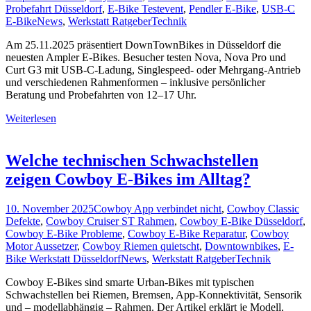
Probefahrt Düsseldorf
,
E-Bike Testevent
,
Pendler E-Bike
,
USB-C
E-Bike
News
,
Werkstatt Ratgeber
Technik
Am 25.11.2025 präsentiert DownTownBikes in Düsseldorf die
neuesten Ampler E-Bikes. Besucher testen Nova, Nova Pro und
Curt G3 mit USB-C-Ladung, Singlespeed- oder Mehrgang-Antrieb
und verschiedenen Rahmenformen – inklusive persönlicher
Beratung und Probefahrten von 12–17 Uhr.
Weiterlesen
Welche technischen Schwachstellen
zeigen Cowboy E-Bikes im Alltag?
10. November 2025
Cowboy App verbindet nicht
,
Cowboy Classic
Defekte
,
Cowboy Cruiser ST Rahmen
,
Cowboy E-Bike Düsseldorf
,
Cowboy E-Bike Probleme
,
Cowboy E-Bike Reparatur
,
Cowboy
Motor Aussetzer
,
Cowboy Riemen quietscht
,
Downtownbikes
,
E-
Bike Werkstatt Düsseldorf
News
,
Werkstatt Ratgeber
Technik
Cowboy E-Bikes sind smarte Urban-Bikes mit typischen
Schwachstellen bei Riemen, Bremsen, App-Konnektivität, Sensorik
und – modellabhängig – Rahmen. Der Artikel erklärt je Modell,