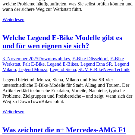
welche Probleme häufig auftreten, was Sie selbst prüfen können und
wann der sichere Weg zur Werkstatt führt.
Weiterlesen
Welche Legend E-Bike Modelle gibt es
und für wen eignen sie sich?
3. November 2025
Downtownbikes
,
E-Bike Düsseldorf
,
E-Bike
Werkstatt
,
Falt E-Bike
,
Legend E-Bikes
,
Legend Etna SR
,
Legend
Milano
,
Legend Monza
,
Legend Siena
,
SUV E-Bike
News
Technik
Legend bietet mit Monza, Siena, Milano und Etna SR vier
unterschiedliche E-Bike-Modelle für Stadt, Alltag und Touren. Der
Artikel erklärt technische Eckdaten, Vorteile, Nachteile, typische
Probleme, Zielgruppen und Preisbereiche – und zeigt, wann sich der
Weg zu DownTownBikes lohnt.
Weiterlesen
Was zeichnet die n+ Mercedes-AMG F1