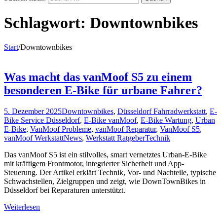
Schlagwort:
Downtownbikes
Start
/
Downtownbikes
Was macht das vanMoof S5 zu einem
besonderen E-Bike für urbane Fahrer?
5. Dezember 2025
Downtownbikes
,
Düsseldorf Fahrradwerkstatt
,
E-
Bike Service Düsseldorf
,
E-Bike vanMoof
,
E-Bike Wartung
,
Urban
E-Bike
,
VanMoof Probleme
,
vanMoof Reparatur
,
VanMoof S5
,
vanMoof Werkstatt
News
,
Werkstatt Ratgeber
Technik
Das vanMoof S5 ist ein stilvolles, smart vernetztes Urban-E-Bike
mit kräftigem Frontmotor, integrierter Sicherheit und App-
Steuerung. Der Artikel erklärt Technik, Vor- und Nachteile, typische
Schwachstellen, Zielgruppen und zeigt, wie DownTownBikes in
Düsseldorf bei Reparaturen unterstützt.
Weiterlesen