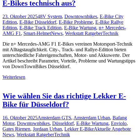
E-Bikes technisch aus?
23. Oktober 2025
48V System
,
Downtownbikes
,
E-Bike City
Edition
,
E-Bike Düsseldorf
,
E-Bike Probleme
,
E-Bike Rallye
Edition
,
E-Bike Track Edition
,
E-Bike Wartung
,
n+ Mercedes-
AMG F1
,
Smart-Helmet
News
,
Werkstatt Ratgeber
Technik
Die n+ Mercedes-AMG F1 E-Bikes vereinen Motorsport-Technik
mit Alltagstauglichkeit. City-, Track- und Rallye-Edition bieten
unterschiedliche Fahreigenschaften, Motor- und Akkuwerte. Der
Artikel beschreibt Parameter, Vorteile, Probleme und Wartungstipps
von DownTownBikes Düsseldorf.
Weiterlesen
Wie wählen Sie das richtige Lekker E-
Bike für Düsseldorf?
16. Oktober 2025
Amsterdam GTS
,
Amsterdam Urban
,
Bafang
Motor
,
Downtownbikes
,
Düsseldorf
,
E-Bike Wartung
,
Enviolo
,
Gates Riemen
,
Jordaan Urban
,
Lekker E-Bike
Aktuelle Angebote
News
,
Werkstatt Ratgeber
Technik