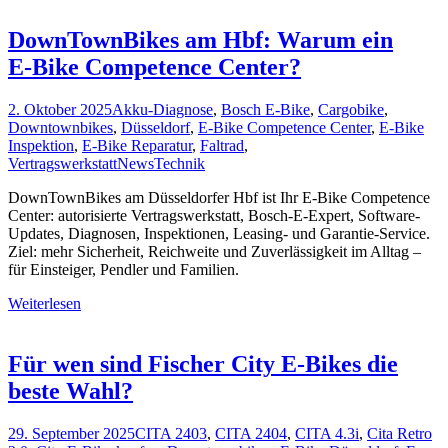
DownTownBikes am Hbf: Warum ein
E‑Bike Competence Center?
2. Oktober 2025
Akku-Diagnose
,
Bosch E-Bike
,
Cargobike
,
Downtownbikes
,
Düsseldorf
,
E-Bike Competence Center
,
E-Bike
Inspektion
,
E-Bike Reparatur
,
Faltrad
,
Vertragswerkstatt
News
Technik
DownTownBikes am Düsseldorfer Hbf ist Ihr E-Bike Competence
Center: autorisierte Vertragswerkstatt, Bosch-E-Expert, Software-
Updates, Diagnosen, Inspektionen, Leasing- und Garantie-Service.
Ziel: mehr Sicherheit, Reichweite und Zuverlässigkeit im Alltag –
für Einsteiger, Pendler und Familien.
Weiterlesen
Für wen sind Fischer City E-Bikes die
beste Wahl?
29. September 2025
CITA 2403
,
CITA 2404
,
CITA 4.3i
,
Cita Retro