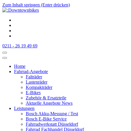
Zum Inhalt springen (Enter drücken)
:Downtownbikes
Der Fahrradladen in Düsseldorf am Hauptbahnhof
0211 - 26 19 49 69
Home
Fahrrad-Angebote
Falträder
Lastenräder
Kompakträder
E-Bikes
Zubehör & Ersatzteile
Aktuelle Angebote News
Leistungen
Bosch Akku-Messung / Test
Bosch E-Bike Service
Fahrradwerkstatt Düsseldorf
Fahrrad Fachhandel Düsseldorf