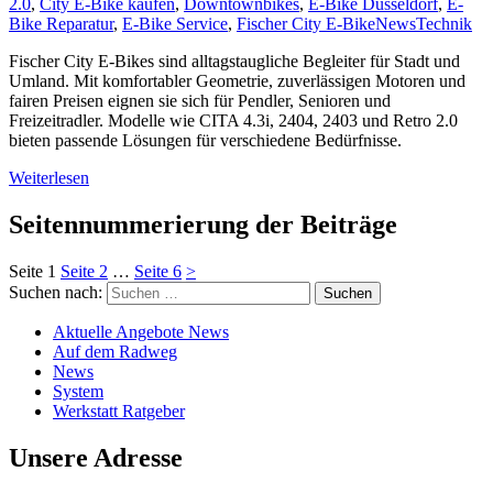
2.0
,
City E-Bike kaufen
,
Downtownbikes
,
E-Bike Düsseldorf
,
E-
Bike Reparatur
,
E-Bike Service
,
Fischer City E-Bike
News
Technik
Fischer City E-Bikes sind alltagstaugliche Begleiter für Stadt und
Umland. Mit komfortabler Geometrie, zuverlässigen Motoren und
fairen Preisen eignen sie sich für Pendler, Senioren und
Freizeitradler. Modelle wie CITA 4.3i, 2404, 2403 und Retro 2.0
bieten passende Lösungen für verschiedene Bedürfnisse.
Weiterlesen
Seitennummerierung der Beiträge
Seite
1
Seite
2
…
Seite
6
>
Suchen nach:
Aktuelle Angebote News
Auf dem Radweg
News
System
Werkstatt Ratgeber
Unsere Adresse