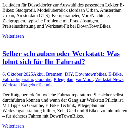
Leitfaden für Düsseldorfer zur Auswahl des passenden Lekker E-
Bikes: Stadtprofil, Modellüberblick (Jordaan Urban, Amsterdam
Urban, Amsterdam GTS), Kernparameter, Vor-/Nachteile,
Zielgruppen, typische Probleme mit Praxislösungen,
Preiseinschätzung und Werkstatt-Fit bei DownTownBikes.
Weiterlesen
Selber schrauben oder Werkstatt: Was
lohnt sich für Ihr Fahrrad?
6. Oktober 2025
Akku
,
Bremsen
,
DIY
,
Downtownbikes
,
E-Bike
,
Fahrradreparatur
,
Garantie
,
Pflegeplan
,
vanMoof
,
Werkstatt
News
,
Werkstatt Ratgeber
Technik
Der Ratgeber erklärt, welche Fahrradreparaturen Sie sicher selbst
durchführen können und wann der Gang zur Werkstatt Pflicht ist.
Mit Tipps zu Garantie, E-Bike-Technik, Pflegeplan und
Werkzeugausstattung hilft er, Zeit, Geld und Risiken zu minimieren
– für sicheres Fahren mit DownTownBikes.
Weiterlesen