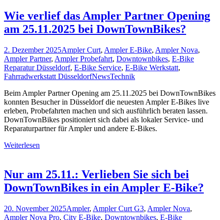
Wie verlief das Ampler Partner Opening
am 25.11.2025 bei DownTownBikes?
2. Dezember 2025
Ampler Curt
,
Ampler E-Bike
,
Ampler Nova
,
Ampler Partner
,
Ampler Probefahrt
,
Downtownbikes
,
E-Bike
Reparatur Düsseldorf
,
E-Bike Service
,
E-Bike Werkstatt
,
Fahrradwerkstatt Düsseldorf
News
Technik
Beim Ampler Partner Opening am 25.11.2025 bei DownTownBikes
konnten Besucher in Düsseldorf die neuesten Ampler E-Bikes live
erleben, Probefahrten machen und sich ausführlich beraten lassen.
DownTownBikes positioniert sich dabei als lokaler Service- und
Reparaturpartner für Ampler und andere E-Bikes.
Weiterlesen
Nur am 25.11.: Verlieben Sie sich bei
DownTownBikes in ein Ampler E-Bike?
20. November 2025
Ampler
,
Ampler Curt G3
,
Ampler Nova
,
Ampler Nova Pro
,
City E-Bike
,
Downtownbikes
,
E-Bike