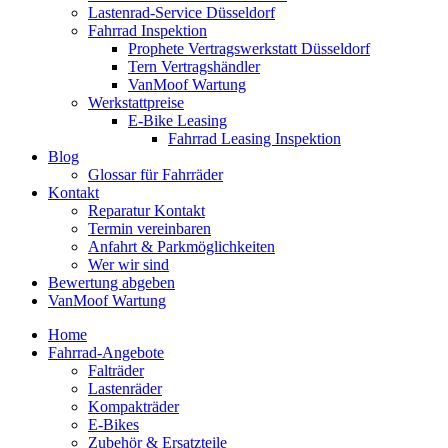
Lastenrad-Service Düsseldorf
Fahrrad Inspektion
Prophete Vertragswerkstatt Düsseldorf
Tern Vertragshändler
VanMoof Wartung
Werkstattpreise
E-Bike Leasing
Fahrrad Leasing Inspektion
Blog
Glossar für Fahrräder
Kontakt
Reparatur Kontakt
Termin vereinbaren
Anfahrt & Parkmöglichkeiten
Wer wir sind
Bewertung abgeben
VanMoof Wartung
Home
Fahrrad-Angebote
Falträder
Lastenräder
Kompakträder
E-Bikes
Zubehör & Ersatzteile