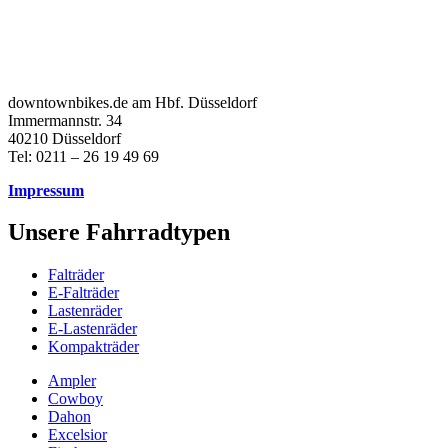
downtownbikes.de am Hbf. Düsseldorf
Immermannstr. 34
40210 Düsseldorf
Tel: 0211 – 26 19 49 69
Impressum
Unsere Fahrradtypen
Falträder
E-Falträder
Lastenräder
E-Lastenräder
Kompakträder
Ampler
Cowboy
Dahon
Excelsior