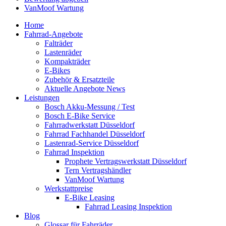
VanMoof Wartung
Home
Fahrrad-Angebote
Falträder
Lastenräder
Kompakträder
E-Bikes
Zubehör & Ersatzteile
Aktuelle Angebote News
Leistungen
Bosch Akku-Messung / Test
Bosch E-Bike Service
Fahrradwerkstatt Düsseldorf
Fahrrad Fachhandel Düsseldorf
Lastenrad-Service Düsseldorf
Fahrrad Inspektion
Prophete Vertragswerkstatt Düsseldorf
Tern Vertragshändler
VanMoof Wartung
Werkstattpreise
E-Bike Leasing
Fahrrad Leasing Inspektion
Blog
Glossar für Fahrräder