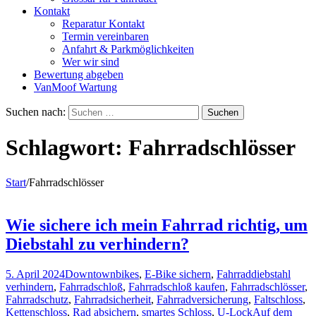
Kontakt
Reparatur Kontakt
Termin vereinbaren
Anfahrt & Parkmöglichkeiten
Wer wir sind
Bewertung abgeben
VanMoof Wartung
Suchen nach:
Schlagwort:
Fahrradschlösser
Start
/
Fahrradschlösser
Wie sichere ich mein Fahrrad richtig, um
Diebstahl zu verhindern?
5. April 2024
Downtownbikes
,
E-Bike sichern
,
Fahrraddiebstahl
verhindern
,
Fahrradschloß
,
Fahrradschloß kaufen
,
Fahrradschlösser
,
Fahrradschutz
,
Fahrradsicherheit
,
Fahrradversicherung
,
Faltschloss
,
Kettenschloss
,
Rad absichern
,
smartes Schloss
,
U-Lock
Auf dem