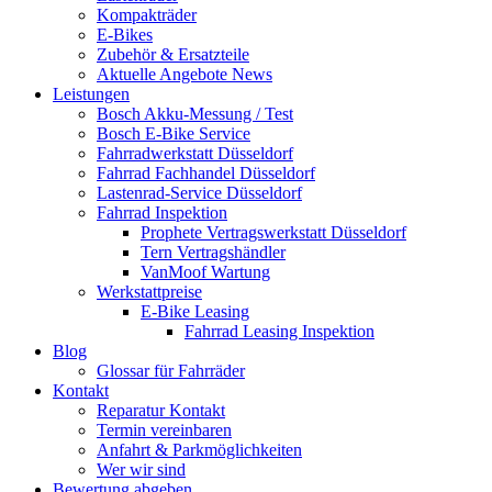
Kompakträder
E-Bikes
Zubehör & Ersatzteile
Aktuelle Angebote News
Leistungen
Bosch Akku-Messung / Test
Bosch E-Bike Service
Fahrradwerkstatt Düsseldorf
Fahrrad Fachhandel Düsseldorf
Lastenrad-Service Düsseldorf
Fahrrad Inspektion
Prophete Vertragswerkstatt Düsseldorf
Tern Vertragshändler
VanMoof Wartung
Werkstattpreise
E-Bike Leasing
Fahrrad Leasing Inspektion
Blog
Glossar für Fahrräder
Kontakt
Reparatur Kontakt
Termin vereinbaren
Anfahrt & Parkmöglichkeiten
Wer wir sind
Bewertung abgeben