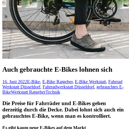
Auch gebrauchte E-Bikes lohnen sich
16. Juni 2022
E-Bike
,
E-Bike Ratgeber
,
E-Bike Werkstatt
,
Fahrrad
Werkstatt Düsseldorf
,
Fahrradwerkstatt Düsseldorf
,
gebrauchtes E-
Bike
Werkstatt Ratgeber
Technik
Die Preise für Fahrräder und E-Bikes gehen
derzeitig durch die Decke. Dabei lohnt sich auch ein
gebrauchtes E-Bike, wenn man es kontrolliert.
Es gibt kaum neue E-Bikes auf dem Markt