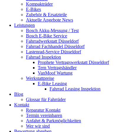
Kompakträder
E-Bikes
Zubehör & Ersatzteile
Aktuelle Angebote News
Leistungen
Bosch Akku-Messung / Test
Bosch E-Bike Service
Fahrradwerkstatt Düsseldorf
Fahrrad Fachhandel Düsseldorf
Lastenrad-Service Düsseldorf
Fahrrad Inspektion
Prophete Vertragswerkstatt Düsseldorf
Tern Vertragshändler
VanMoof Wartung
Werkstattpreise
E-Bike Leasing
Fahrrad Leasing Inspektion
Blog
Glossar für Fahrräder
Kontakt
Reparatur Kontakt
Termin vereinbaren
Anfahrt & Parkmöglichkeiten
Wer wir sind
Bewertung abgeben