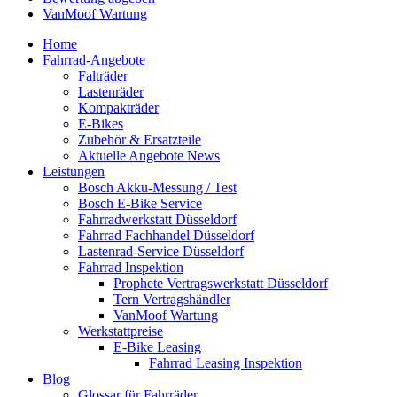
VanMoof Wartung
Home
Fahrrad-Angebote
Falträder
Lastenräder
Kompakträder
E-Bikes
Zubehör & Ersatzteile
Aktuelle Angebote News
Leistungen
Bosch Akku-Messung / Test
Bosch E-Bike Service
Fahrradwerkstatt Düsseldorf
Fahrrad Fachhandel Düsseldorf
Lastenrad-Service Düsseldorf
Fahrrad Inspektion
Prophete Vertragswerkstatt Düsseldorf
Tern Vertragshändler
VanMoof Wartung
Werkstattpreise
E-Bike Leasing
Fahrrad Leasing Inspektion
Blog
Glossar für Fahrräder