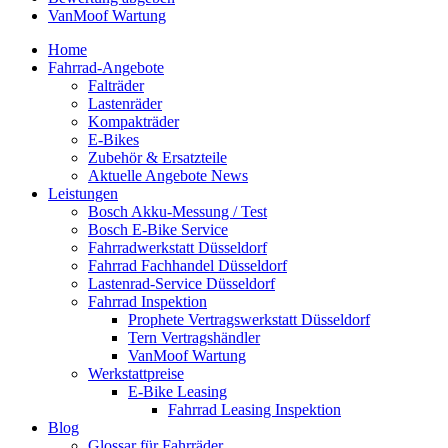
VanMoof Wartung
Home
Fahrrad-Angebote
Falträder
Lastenräder
Kompakträder
E-Bikes
Zubehör & Ersatzteile
Aktuelle Angebote News
Leistungen
Bosch Akku-Messung / Test
Bosch E-Bike Service
Fahrradwerkstatt Düsseldorf
Fahrrad Fachhandel Düsseldorf
Lastenrad-Service Düsseldorf
Fahrrad Inspektion
Prophete Vertragswerkstatt Düsseldorf
Tern Vertragshändler
VanMoof Wartung
Werkstattpreise
E-Bike Leasing
Fahrrad Leasing Inspektion
Blog
Glossar für Fahrräder