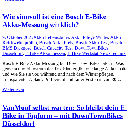
Wie sinnvoll ist eine Bosch E‑Bike
Akku‑Messung wirklich?
9. Oktober 2025
Akku Lebensdauer
,
Akku Pflege Winter
,
Akku
Reichweite prüfen
,
Bosch Akku Preis
,
Bosch Akku Test
,
Bosch
BMS Diagnose
,
Bosch Capacity Test
,
DownTownBikes
Düsseldorf
,
E-Bike Akku messen
,
E-Bike Werkstatt
News
Technik
Bosch E-Bike Akku-Messung bei DownTownBikes erklärt: Was
gemessen wird, warum der Test Sinn ergibt, wie lange Akkus halten
und wie Sie sie vor, während und nach dem Winter pflegen.
Transparenter Ablauf, Prüfbericht und fairer Festpreis von 30 €.
Weiterlesen
VanMoof selbst warten: So bleibt dein E-
Bike in Topform – mit DownTownBikes
Düsseldorf