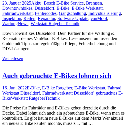
23. Januar 2025
Akku
,
Bosch E-Bike Service
,
Bremsen
,
Downtownbikes
,
Düsseldorf
,
E-Bike
,
E-Bike Werkstatt
,
Fahrradwerkstatt
,
Fehlercodes
,
Gangschaltung
,
Individualisierung
,
Inspektion
,
Reifen
,
Reparatur
,
Software-Update
,
vanMoof
,
Wartung
News
,
Werkstatt Ratgeber
Technik
DownTownBikes Düsseldorf: Dein Partner für die Wartung &
Reparatur deines VanMoof E-Bikes. Lese unseren umfassenden
Guide mit Tipps zur regelmäßigen Pflege, Fehlerbehebung und
DIY-Lösungen.
Weiterlesen
Auch gebrauchte E-Bikes lohnen sich
16. Juni 2022
E-Bike
,
E-Bike Ratgeber
,
E-Bike Werkstatt
,
Fahrrad
Werkstatt Düsseldorf
,
Fahrradwerkstatt Düsseldorf
,
gebrauchtes E-
Bike
Werkstatt Ratgeber
Technik
Die Preise für Fahrräder und E-Bikes gehen derzeitig durch die
Decke. Dabei lohnt sich auch ein gebrauchtes E-Bike, wenn man es
kontrolliert. Es gibt kaum neue E-Bikes auf dem Markt Wer aktuell
ein neues E-Bike kaufen möchte, muss z.T. mit …