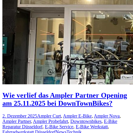
Wie verlief das Ampler Partner Opening
am 25.11.2025 bei DownTownBikes?
2. Dezember 2025
Ampler Curt
,
Ampler E-Bike
,
Ampler Nova
,
Ampler Partner
,
Ampler Probefahrt
,
Downtownbikes
,
E-Bike
Reparatur Düsseldorf
,
E-Bike Service
,
E-Bike Werkstatt
,
Fahrradwerkstatt Düsseldorf
News
Technik