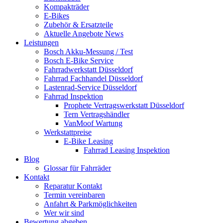
Kompakträder
E-Bikes
Zubehör & Ersatzteile
Aktuelle Angebote News
Leistungen
Bosch Akku-Messung / Test
Bosch E-Bike Service
Fahrradwerkstatt Düsseldorf
Fahrrad Fachhandel Düsseldorf
Lastenrad-Service Düsseldorf
Fahrrad Inspektion
Prophete Vertragswerkstatt Düsseldorf
Tern Vertragshändler
VanMoof Wartung
Werkstattpreise
E-Bike Leasing
Fahrrad Leasing Inspektion
Blog
Glossar für Fahrräder
Kontakt
Reparatur Kontakt
Termin vereinbaren
Anfahrt & Parkmöglichkeiten
Wer wir sind
Bewertung abgeben