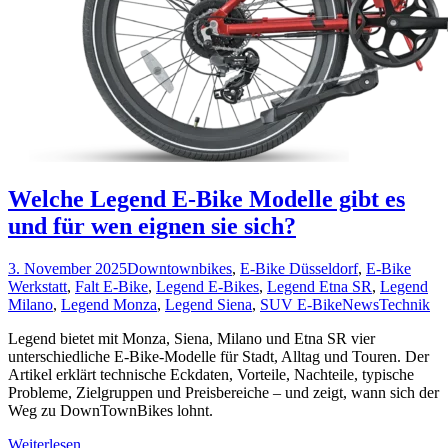
Welche Legend E-Bike Modelle gibt es
und für wen eignen sie sich?
3. November 2025
Downtownbikes
,
E-Bike Düsseldorf
,
E-Bike
Werkstatt
,
Falt E-Bike
,
Legend E-Bikes
,
Legend Etna SR
,
Legend
Milano
,
Legend Monza
,
Legend Siena
,
SUV E-Bike
News
Technik
Legend bietet mit Monza, Siena, Milano und Etna SR vier
unterschiedliche E-Bike-Modelle für Stadt, Alltag und Touren. Der
Artikel erklärt technische Eckdaten, Vorteile, Nachteile, typische
Probleme, Zielgruppen und Preisbereiche – und zeigt, wann sich der
Weg zu DownTownBikes lohnt.
Weiterlesen