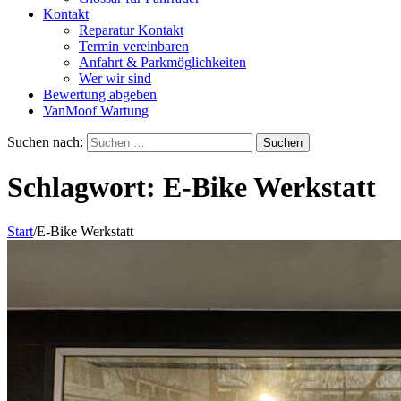
Kontakt
Reparatur Kontakt
Termin vereinbaren
Anfahrt & Parkmöglichkeiten
Wer wir sind
Bewertung abgeben
VanMoof Wartung
Suchen nach:
Schlagwort:
E-Bike Werkstatt
Start
/
E-Bike Werkstatt