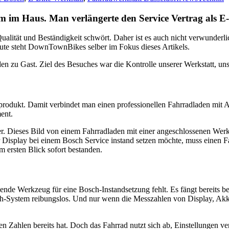
im Haus. Man verlängerte den Service Vertrag als E-
Qualität und Beständigkeit schwört. Daher ist es auch nicht verwunderl
eute steht DownTownBikes selber im Fokus dieses Artikels.
 zu Gast. Ziel des Besuches war die Kontrolle unserer Werkstatt, u
rodukt. Damit verbindet man einen professionellen Fahrradladen mit A
ent.
r. Dieses Bild von einem Fahrradladen mit einer angeschlossenen Werk
r Display bei einem Bosch Service instand setzen möchte, muss einen F
ersten Blick sofort bestanden.
ende Werkzeug für eine Bosch-Instandsetzung fehlt. Es fängt bereits 
osch-System reibungslos. Und nur wenn die Messzahlen von Display, A
en Zahlen bereits hat. Doch das Fahrrad nutzt sich ab, Einstellungen v