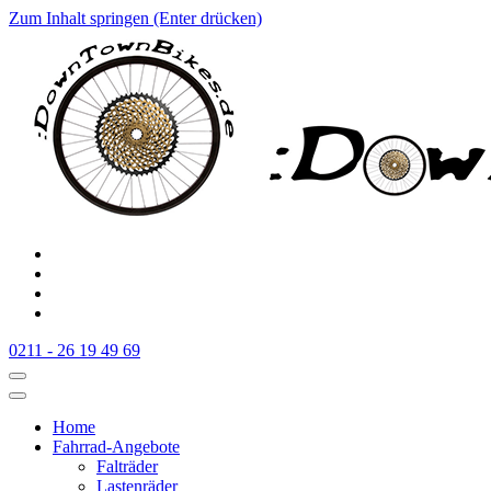
Zum Inhalt springen (Enter drücken)
:Downtownbikes
Der Fahrradladen in Düsseldorf am Hauptbahnhof
0211 - 26 19 49 69
Home
Fahrrad-Angebote
Falträder
Lastenräder