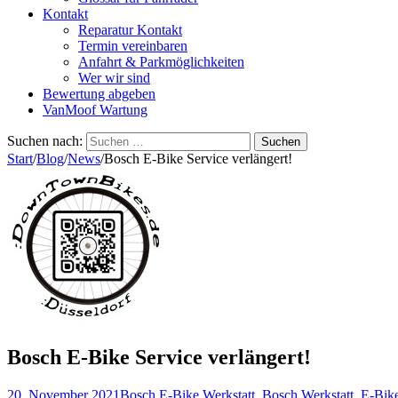
Kontakt
Reparatur Kontakt
Termin vereinbaren
Anfahrt & Parkmöglichkeiten
Wer wir sind
Bewertung abgeben
VanMoof Wartung
Suchen nach:
Start
/
Blog
/
News
/
Bosch E-Bike Service verlängert!
Bosch E-Bike Service verlängert!
20. November 2021
Bosch E-Bike Werkstatt
,
Bosch Werkstatt
,
E-Bik