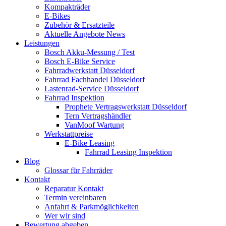
Kompakträder
E-Bikes
Zubehör & Ersatzteile
Aktuelle Angebote News
Leistungen
Bosch Akku-Messung / Test
Bosch E-Bike Service
Fahrradwerkstatt Düsseldorf
Fahrrad Fachhandel Düsseldorf
Lastenrad-Service Düsseldorf
Fahrrad Inspektion
Prophete Vertragswerkstatt Düsseldorf
Tern Vertragshändler
VanMoof Wartung
Werkstattpreise
E-Bike Leasing
Fahrrad Leasing Inspektion
Blog
Glossar für Fahrräder
Kontakt
Reparatur Kontakt
Termin vereinbaren
Anfahrt & Parkmöglichkeiten
Wer wir sind
Bewertung abgeben