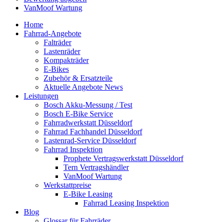
VanMoof Wartung
Home
Fahrrad-Angebote
Falträder
Lastenräder
Kompakträder
E-Bikes
Zubehör & Ersatzteile
Aktuelle Angebote News
Leistungen
Bosch Akku-Messung / Test
Bosch E-Bike Service
Fahrradwerkstatt Düsseldorf
Fahrrad Fachhandel Düsseldorf
Lastenrad-Service Düsseldorf
Fahrrad Inspektion
Prophete Vertragswerkstatt Düsseldorf
Tern Vertragshändler
VanMoof Wartung
Werkstattpreise
E-Bike Leasing
Fahrrad Leasing Inspektion
Blog
Glossar für Fahrräder