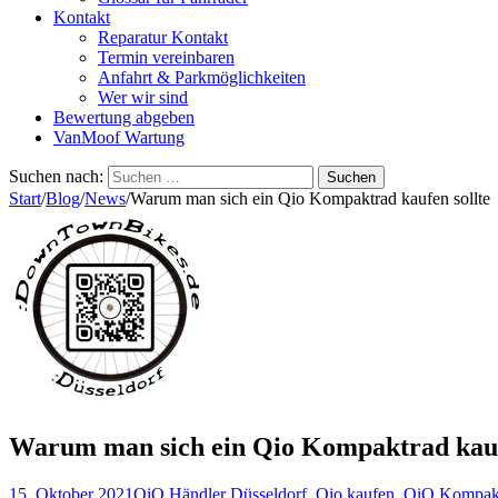
Kontakt
Reparatur Kontakt
Termin vereinbaren
Anfahrt & Parkmöglichkeiten
Wer wir sind
Bewertung abgeben
VanMoof Wartung
Suchen nach:
Start
/
Blog
/
News
/
Warum man sich ein Qio Kompaktrad kaufen sollte
Warum man sich ein Qio Kompaktrad kauf
15. Oktober 2021
QiO Händler Düsseldorf
,
Qio kaufen
,
QiO Kompak