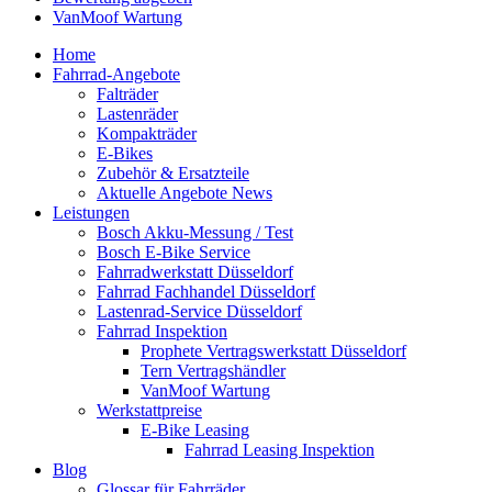
VanMoof Wartung
Home
Fahrrad-Angebote
Falträder
Lastenräder
Kompakträder
E-Bikes
Zubehör & Ersatzteile
Aktuelle Angebote News
Leistungen
Bosch Akku-Messung / Test
Bosch E-Bike Service
Fahrradwerkstatt Düsseldorf
Fahrrad Fachhandel Düsseldorf
Lastenrad-Service Düsseldorf
Fahrrad Inspektion
Prophete Vertragswerkstatt Düsseldorf
Tern Vertragshändler
VanMoof Wartung
Werkstattpreise
E-Bike Leasing
Fahrrad Leasing Inspektion
Blog
Glossar für Fahrräder