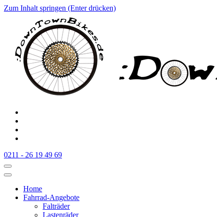
Zum Inhalt springen (Enter drücken)
:Downtownbikes
Der Fahrradladen in Düsseldorf am Hauptbahnhof
0211 - 26 19 49 69
Home
Fahrrad-Angebote
Falträder
Lastenräder