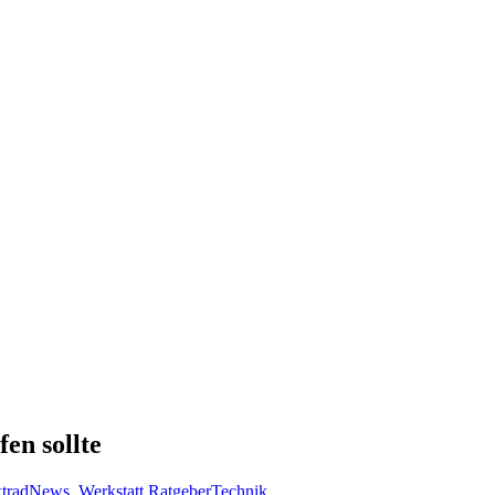
en sollte
trad
News
,
Werkstatt Ratgeber
Technik