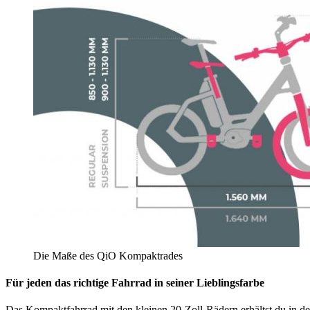
Die Maße des QiO Kompaktrades
Für jeden das richtige Fahrrad in seiner Lieblingsfarbe
Das Kompaktfahrrad mit den kleinen 20-Zoll-Rädern erhältst du in d