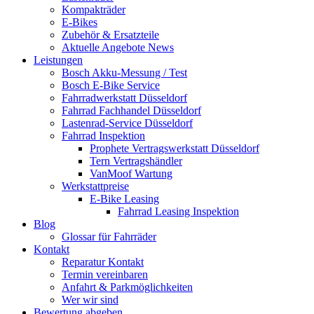
Kompakträder
E-Bikes
Zubehör & Ersatzteile
Aktuelle Angebote News
Leistungen
Bosch Akku-Messung / Test
Bosch E-Bike Service
Fahrradwerkstatt Düsseldorf
Fahrrad Fachhandel Düsseldorf
Lastenrad-Service Düsseldorf
Fahrrad Inspektion
Prophete Vertragswerkstatt Düsseldorf
Tern Vertragshändler
VanMoof Wartung
Werkstattpreise
E-Bike Leasing
Fahrrad Leasing Inspektion
Blog
Glossar für Fahrräder
Kontakt
Reparatur Kontakt
Termin vereinbaren
Anfahrt & Parkmöglichkeiten
Wer wir sind
Bewertung abgeben