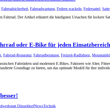
,
Fahrradsicherheit
,
Fahrradwartung
,
Federn wackeln
,
Federsattel
,
Satte
 Fahrrad. Der Artikel erläutert die häufigsten Ursachen für lockere S
ahrrad oder E-Bike für jeden Einsatzbereic
g
,
Fahrrad-Reparatur
,
Fahrradberatung
,
Freizeit-Radfahren
,
Mountainbi
assischen Fahrrädern und modernen E-Bikes. Faktoren wie Alter, Fitnes
ine fundierte Grundlage zu bieten, um das optimale Modell für ihre indi
besser!
dwerkstatt Düsseldorf
News
Technik