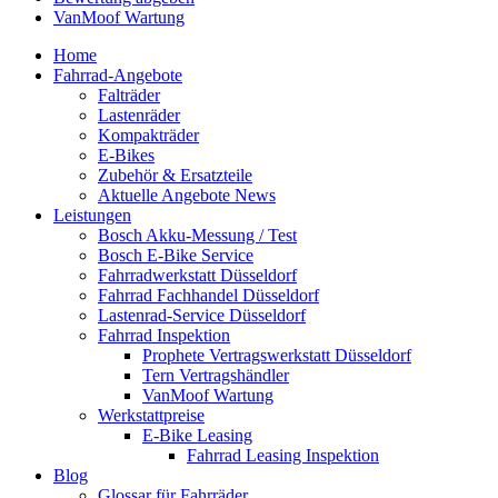
VanMoof Wartung
Home
Fahrrad-Angebote
Falträder
Lastenräder
Kompakträder
E-Bikes
Zubehör & Ersatzteile
Aktuelle Angebote News
Leistungen
Bosch Akku-Messung / Test
Bosch E-Bike Service
Fahrradwerkstatt Düsseldorf
Fahrrad Fachhandel Düsseldorf
Lastenrad-Service Düsseldorf
Fahrrad Inspektion
Prophete Vertragswerkstatt Düsseldorf
Tern Vertragshändler
VanMoof Wartung
Werkstattpreise
E-Bike Leasing
Fahrrad Leasing Inspektion
Blog
Glossar für Fahrräder