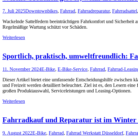
7. Juli 2025
Downtownbikes
,
Fahrrad
,
Fahrradreparatur
,
Fahrradsattel
Wackelnde Sattelfedern beeinträchtigen Fahrkomfort und Sicherheit am
Regelmäßige Wartung schützt vor Schäden.
Weiterlesen
Sportlich, praktisch, umweltfreundlich: F
11. November 2024
E-Bike
,
E-Bike-Service
,
Fahrrad
,
Fahrrad-Leasin
Dieser Artikel bietet eine umfassende Entscheidungshilfe zwischen kl
und Freizeit werden detailliert beleuchtet. Ziel ist es, den Lesern e
großen Produktauswahl, Serviceleistungen und Leasing-Optionen.
Weiterlesen
Fahrradkauf und Reparatur ist im Winter 
9. August 2022
E-Bike
,
Fahrrad
,
Fahrrad Werkstatt Düsseldorf
,
Fahrra