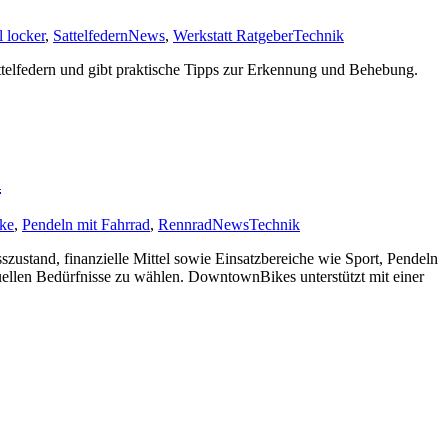
l locker
,
Sattelfedern
News
,
Werkstatt Ratgeber
Technik
attelfedern und gibt praktische Tipps zur Erkennung und Behebung.
h
ke
,
Pendeln mit Fahrrad
,
Rennrad
News
Technik
szustand, finanzielle Mittel sowie Einsatzbereiche wie Sport, Pendeln
viduellen Bedürfnisse zu wählen. DowntownBikes unterstützt mit einer