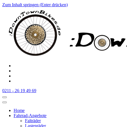
Zum Inhalt springen (Enter drücken)
:Downtownbikes
Der Fahrradladen in Düsseldorf am Hauptbahnhof
0211 - 26 19 49 69
Home
Fahrrad-Angebote
Falträder
Lastenräder