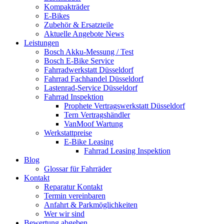
Kompakträder
E-Bikes
Zubehör & Ersatzteile
Aktuelle Angebote News
Leistungen
Bosch Akku-Messung / Test
Bosch E-Bike Service
Fahrradwerkstatt Düsseldorf
Fahrrad Fachhandel Düsseldorf
Lastenrad-Service Düsseldorf
Fahrrad Inspektion
Prophete Vertragswerkstatt Düsseldorf
Tern Vertragshändler
VanMoof Wartung
Werkstattpreise
E-Bike Leasing
Fahrrad Leasing Inspektion
Blog
Glossar für Fahrräder
Kontakt
Reparatur Kontakt
Termin vereinbaren
Anfahrt & Parkmöglichkeiten
Wer wir sind
Bewertung abgeben