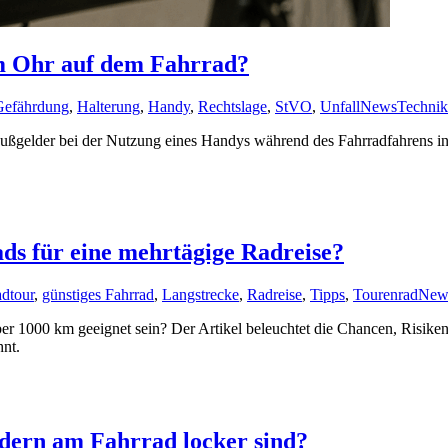
am Ohr auf dem Fahrrad?
Gefährdung
,
Halterung
,
Handy
,
Rechtslage
,
StVO
,
Unfall
News
Technik
 Bußgelder bei der Nutzung eines Handys während des Fahrradfahrens i
ads für eine mehrtägige Radreise?
adtour
,
günstiges Fahrrad
,
Langstrecke
,
Radreise
,
Tipps
,
Tourenrad
New
er 1000 km geeignet sein? Der Artikel beleuchtet die Chancen, Risike
hnt.
edern am Fahrrad locker sind?