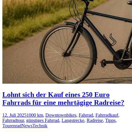
Lohnt sich der Kauf eines 250 Euro
Fahrrads für eine mehrtägige Radreise?
12. Juli 2025
1000 km
,
Downtownbikes
,
Fahrrad
,
Fahrradkauf
,
Fahrradtour
,
günstiges Fahrrad
,
Langstrecke
,
Radreise
,
Tipps
,
Tourenrad
News
Technik