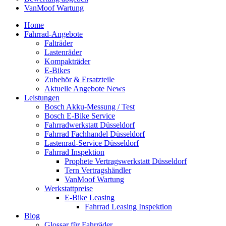
VanMoof Wartung
Home
Fahrrad-Angebote
Falträder
Lastenräder
Kompakträder
E-Bikes
Zubehör & Ersatzteile
Aktuelle Angebote News
Leistungen
Bosch Akku-Messung / Test
Bosch E-Bike Service
Fahrradwerkstatt Düsseldorf
Fahrrad Fachhandel Düsseldorf
Lastenrad-Service Düsseldorf
Fahrrad Inspektion
Prophete Vertragswerkstatt Düsseldorf
Tern Vertragshändler
VanMoof Wartung
Werkstattpreise
E-Bike Leasing
Fahrrad Leasing Inspektion
Blog
Glossar für Fahrräder