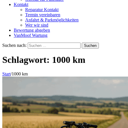
Kontakt
Reparatur Kontakt
Termin vereinbaren
Anfahrt & Parkmöglichkeiten
Wer wir sind
Bewertung abgeben
VanMoof Wartung
Suchen nach:
Schlagwort:
1000 km
Start
/
1000 km