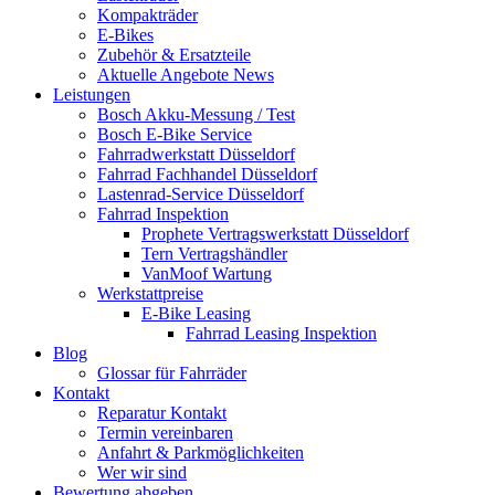
Kompakträder
E-Bikes
Zubehör & Ersatzteile
Aktuelle Angebote News
Leistungen
Bosch Akku-Messung / Test
Bosch E-Bike Service
Fahrradwerkstatt Düsseldorf
Fahrrad Fachhandel Düsseldorf
Lastenrad-Service Düsseldorf
Fahrrad Inspektion
Prophete Vertragswerkstatt Düsseldorf
Tern Vertragshändler
VanMoof Wartung
Werkstattpreise
E-Bike Leasing
Fahrrad Leasing Inspektion
Blog
Glossar für Fahrräder
Kontakt
Reparatur Kontakt
Termin vereinbaren
Anfahrt & Parkmöglichkeiten
Wer wir sind
Bewertung abgeben