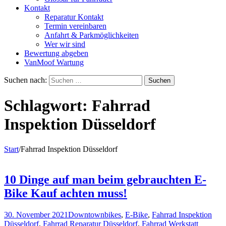
Kontakt
Reparatur Kontakt
Termin vereinbaren
Anfahrt & Parkmöglichkeiten
Wer wir sind
Bewertung abgeben
VanMoof Wartung
Suchen nach:
Schlagwort:
Fahrrad
Inspektion Düsseldorf
Start
/
Fahrrad Inspektion Düsseldorf
10 Dinge auf man beim gebrauchten E-
Bike Kauf achten muss!
30. November 2021
Downtownbikes
,
E-Bike
,
Fahrrad Inspektion
Düsseldorf
,
Fahrrad Reparatur Düsseldorf
,
Fahrrad Werkstatt