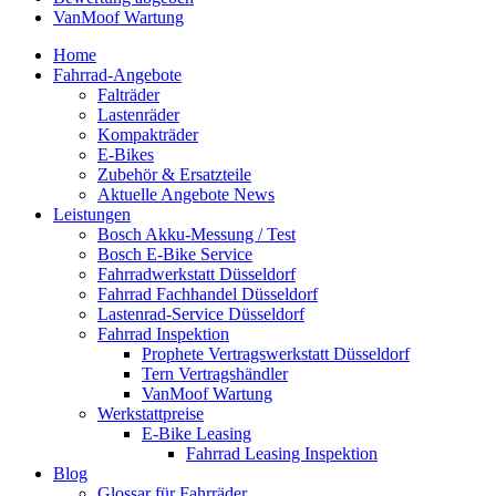
VanMoof Wartung
Home
Fahrrad-Angebote
Falträder
Lastenräder
Kompakträder
E-Bikes
Zubehör & Ersatzteile
Aktuelle Angebote News
Leistungen
Bosch Akku-Messung / Test
Bosch E-Bike Service
Fahrradwerkstatt Düsseldorf
Fahrrad Fachhandel Düsseldorf
Lastenrad-Service Düsseldorf
Fahrrad Inspektion
Prophete Vertragswerkstatt Düsseldorf
Tern Vertragshändler
VanMoof Wartung
Werkstattpreise
E-Bike Leasing
Fahrrad Leasing Inspektion
Blog
Glossar für Fahrräder