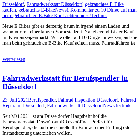
Düsseldorf
,
Fahrradwerkstatt Düsseldorf
,
gebrauchtes E-Bike
kaufen
,
gebrauchts E-Bike
News
1 Kommentar
zu 10 Dinge auf man
beim gebrauchten E-Bike Kauf achten muss!
Technik
Neue E-Bikes gibt es derzeitig kaum in irgend einem Laden und
wenn nur mit einer langen Vorbestellzeit. Naheliegend ist der Kauf
im Kleinanzeigenmarkt. Wir wollen auf 10 Dinge hinweisen, auf die
man beim gebrauchten E-Bike Kauf achten muss. Fahrradfahren ist
…
Weiterlesen
Fahrradwerkstatt für Berufspendler in
Düsseldorf
23. Juli 2021
Berufspendler
,
Fahrrad Inspektion Düsseldorf
,
Fahrrad
Reparatur Düsseldorf
,
Fahrradwerkstatt Düsseldorf
News
Technik
Seit Mai 2021 ist am Düsseldorfer Hauptbahnhof die
Fahrradwerkstatt DownTownBikes eröffnet. Perfekt für
Berufspendler, die auf die schnelle Ihr Fahrrad einer Prüfung oder
Instandsetzung unterziehen wollen.