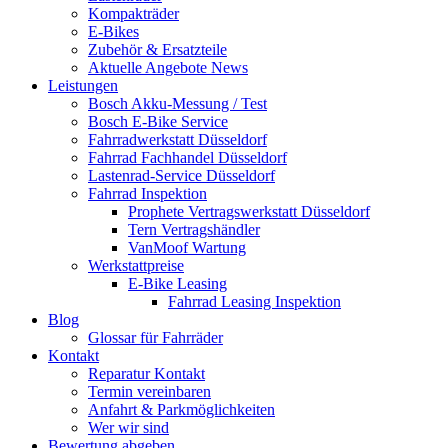
Kompakträder
E-Bikes
Zubehör & Ersatzteile
Aktuelle Angebote News
Leistungen
Bosch Akku-Messung / Test
Bosch E-Bike Service
Fahrradwerkstatt Düsseldorf
Fahrrad Fachhandel Düsseldorf
Lastenrad-Service Düsseldorf
Fahrrad Inspektion
Prophete Vertragswerkstatt Düsseldorf
Tern Vertragshändler
VanMoof Wartung
Werkstattpreise
E-Bike Leasing
Fahrrad Leasing Inspektion
Blog
Glossar für Fahrräder
Kontakt
Reparatur Kontakt
Termin vereinbaren
Anfahrt & Parkmöglichkeiten
Wer wir sind
Bewertung abgeben