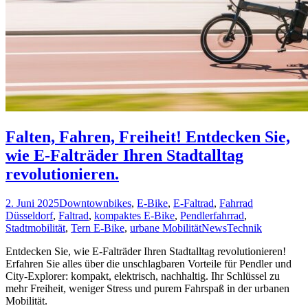
Falten, Fahren, Freiheit! Entdecken Sie,
wie E-Falträder Ihren Stadtalltag
revolutionieren.
2. Juni 2025
Downtownbikes
,
E-Bike
,
E-Faltrad
,
Fahrrad
Düsseldorf
,
Faltrad
,
kompaktes E-Bike
,
Pendlerfahrrad
,
Stadtmobilität
,
Tern E-Bike
,
urbane Mobilität
News
Technik
Entdecken Sie, wie E-Falträder Ihren Stadtalltag revolutionieren!
Erfahren Sie alles über die unschlagbaren Vorteile für Pendler und
City-Explorer: kompakt, elektrisch, nachhaltig. Ihr Schlüssel zu
mehr Freiheit, weniger Stress und purem Fahrspaß in der urbanen
Mobilität.