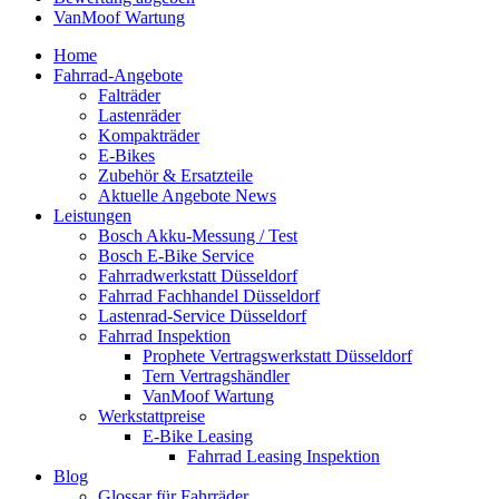
VanMoof Wartung
Home
Fahrrad-Angebote
Falträder
Lastenräder
Kompakträder
E-Bikes
Zubehör & Ersatzteile
Aktuelle Angebote News
Leistungen
Bosch Akku-Messung / Test
Bosch E-Bike Service
Fahrradwerkstatt Düsseldorf
Fahrrad Fachhandel Düsseldorf
Lastenrad-Service Düsseldorf
Fahrrad Inspektion
Prophete Vertragswerkstatt Düsseldorf
Tern Vertragshändler
VanMoof Wartung
Werkstattpreise
E-Bike Leasing
Fahrrad Leasing Inspektion
Blog
Glossar für Fahrräder