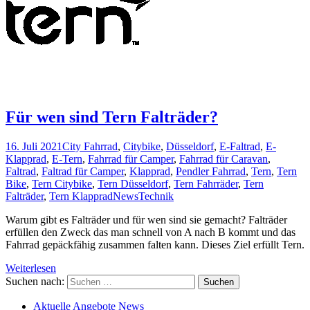
Für wen sind Tern Falträder?
16. Juli 2021
City Fahrrad
,
Citybike
,
Düsseldorf
,
E-Faltrad
,
E-
Klapprad
,
E-Tern
,
Fahrrad für Camper
,
Fahrrad für Caravan
,
Faltrad
,
Faltrad für Camper
,
Klapprad
,
Pendler Fahrrad
,
Tern
,
Tern
Bike
,
Tern Citybike
,
Tern Düsseldorf
,
Tern Fahrräder
,
Tern
Falträder
,
Tern Klapprad
News
Technik
Warum gibt es Falträder und für wen sind sie gemacht? Falträder
erfüllen den Zweck das man schnell von A nach B kommt und das
Fahrrad gepäckfähig zusammen falten kann. Dieses Ziel erfüllt Tern.
Weiterlesen
Suchen nach:
Aktuelle Angebote News