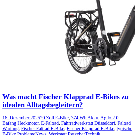
Was macht Fischer Klapprad E-Bikes zu
idealen Alltagsbegleitern?
16. Dezember 2025
20 Zoll E-Bike
,
374 Wh Akku
,
Agilo 2.0
,
Bafang Heckmotor
,
E-Faltrad
,
Fahrradwerkstatt Düsseldorf
,
Faltrad
Wartung
,
Fischer Faltrad E-Bike
,
Fischer Klapprad E-Bike
,
typische
E-Bike Probleme
News
,
Werkstatt Ratgeber
Technik