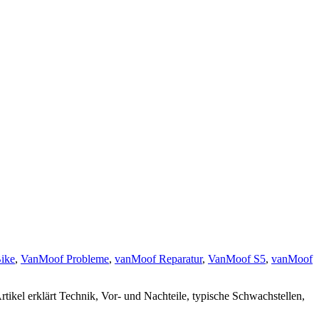
ike
,
VanMoof Probleme
,
vanMoof Reparatur
,
VanMoof S5
,
vanMoof
rtikel erklärt Technik, Vor- und Nachteile, typische Schwachstellen,