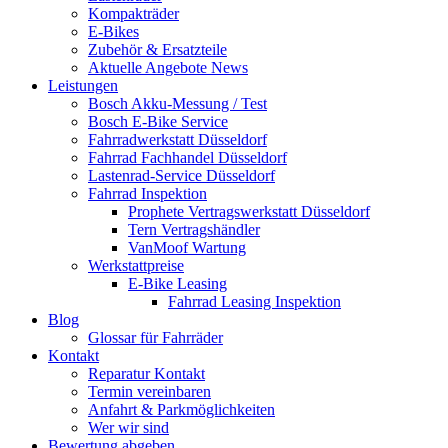
Kompakträder
E-Bikes
Zubehör & Ersatzteile
Aktuelle Angebote News
Leistungen
Bosch Akku-Messung / Test
Bosch E-Bike Service
Fahrradwerkstatt Düsseldorf
Fahrrad Fachhandel Düsseldorf
Lastenrad-Service Düsseldorf
Fahrrad Inspektion
Prophete Vertragswerkstatt Düsseldorf
Tern Vertragshändler
VanMoof Wartung
Werkstattpreise
E-Bike Leasing
Fahrrad Leasing Inspektion
Blog
Glossar für Fahrräder
Kontakt
Reparatur Kontakt
Termin vereinbaren
Anfahrt & Parkmöglichkeiten
Wer wir sind
Bewertung abgeben