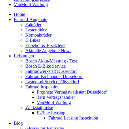
VanMoof Wartung
Home
Fahrrad-Angebote
Falträder
Lastenräder
Kompakträder
E-Bikes
Zubehör & Ersatzteile
Aktuelle Angebote News
Leistungen
Bosch Akku-Messung / Test
Bosch E-Bike Service
Fahrradwerkstatt Düsseldorf
Fahrrad Fachhandel Düsseldorf
Lastenrad-Service Düsseldorf
Fahrrad Inspektion
Prophete Vertragswerkstatt Düsseldorf
Tern Vertragshändler
VanMoof Wartung
Werkstattpreise
E-Bike Leasing
Fahrrad Leasing Inspektion
Blog
Glossar für Fahrräder