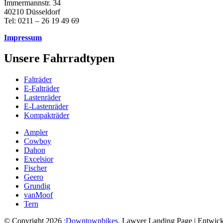
Immermannstr. 34
40210 Düsseldorf
Tel: 0211 – 26 19 49 69
Impressum
Unsere Fahrradtypen
Falträder
E-Falträder
Lastenräder
E-Lastenräder
Kompakträder
Ampler
Cowboy
Dahon
Excelsior
Fischer
Geero
Grundig
vanMoof
Tern
© Copyright 2026
:Downtownbikes
.
Lawyer Landing Page | Entwick