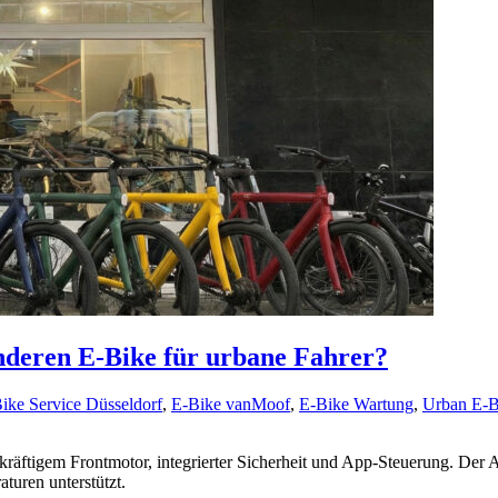
deren E-Bike für urbane Fahrer?
ike Service Düsseldorf
,
E-Bike vanMoof
,
E-Bike Wartung
,
Urban E-B
kräftigem Frontmotor, integrierter Sicherheit und App-Steuerung. Der A
uren unterstützt.