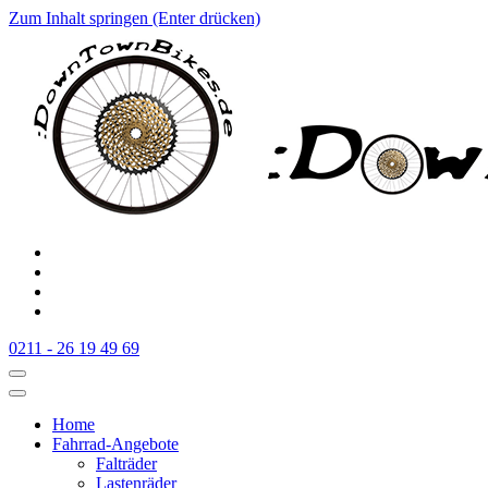
Zum Inhalt springen (Enter drücken)
:Downtownbikes
Der Fahrradladen in Düsseldorf am Hauptbahnhof
0211 - 26 19 49 69
Home
Fahrrad-Angebote
Falträder
Lastenräder