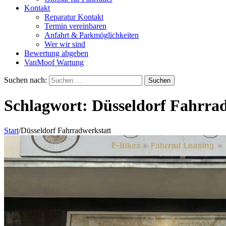
Kontakt
Reparatur Kontakt
Termin vereinbaren
Anfahrt & Parkmöglichkeiten
Wer wir sind
Bewertung abgeben
VanMoof Wartung
Suchen nach:
Schlagwort:
Düsseldorf Fahrra
Start
/
Düsseldorf Fahrradwerkstatt