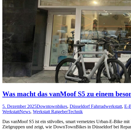
Was macht das vanMoof S5 zu einem beson
5. Dezember 2025
Downtownbikes
,
Düsseldorf Fahrradwerkstatt
,
E-B
Werkstatt
News
,
Werkstatt Ratgeber
Technik
Das vanMoof S5 ist ein stilvolles, smart vernetztes Urban-E-Bike mit 
Zielgruppen und zeigt, wie DownTownBikes in Düsseldorf bei Reparat