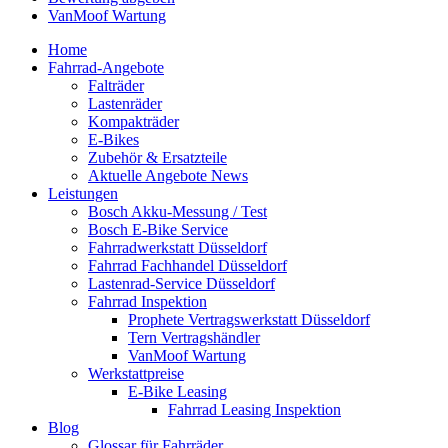
VanMoof Wartung
Home
Fahrrad-Angebote
Falträder
Lastenräder
Kompakträder
E-Bikes
Zubehör & Ersatzteile
Aktuelle Angebote News
Leistungen
Bosch Akku-Messung / Test
Bosch E-Bike Service
Fahrradwerkstatt Düsseldorf
Fahrrad Fachhandel Düsseldorf
Lastenrad-Service Düsseldorf
Fahrrad Inspektion
Prophete Vertragswerkstatt Düsseldorf
Tern Vertragshändler
VanMoof Wartung
Werkstattpreise
E-Bike Leasing
Fahrrad Leasing Inspektion
Blog
Glossar für Fahrräder