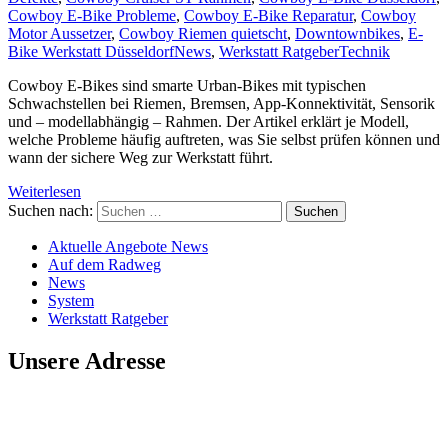
Cowboy E-Bike Probleme
,
Cowboy E-Bike Reparatur
,
Cowboy
Motor Aussetzer
,
Cowboy Riemen quietscht
,
Downtownbikes
,
E-
Bike Werkstatt Düsseldorf
News
,
Werkstatt Ratgeber
Technik
Cowboy E-Bikes sind smarte Urban-Bikes mit typischen
Schwachstellen bei Riemen, Bremsen, App-Konnektivität, Sensorik
und – modellabhängig – Rahmen. Der Artikel erklärt je Modell,
welche Probleme häufig auftreten, was Sie selbst prüfen können und
wann der sichere Weg zur Werkstatt führt.
Weiterlesen
Suchen nach:
Aktuelle Angebote News
Auf dem Radweg
News
System
Werkstatt Ratgeber
Unsere Adresse