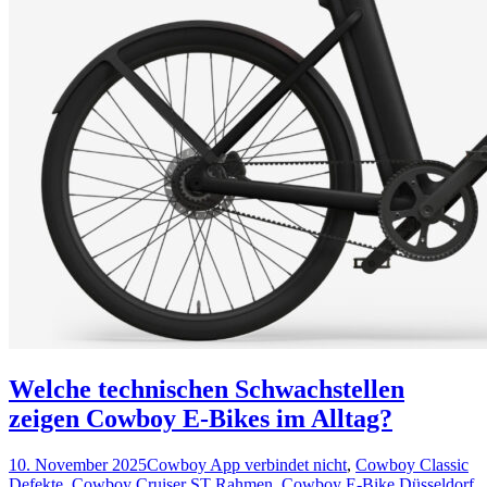
Welche technischen Schwachstellen
zeigen Cowboy E-Bikes im Alltag?
10. November 2025
Cowboy App verbindet nicht
,
Cowboy Classic
Defekte
,
Cowboy Cruiser ST Rahmen
,
Cowboy E-Bike Düsseldorf
,