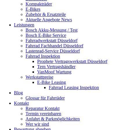
Kompakträder
E-Bikes
Zubehör & Ersatzteile
Aktuelle Angebote News
Leistungen
Bosch Akku-Messung / Test
Bosch E-Bike Service
Fahrradwerkstatt Düsseldorf
Fahrrad Fachhandel Düsseldorf
Lastenrad-Service Düsseldorf
Fahrrad Inspektion
Prophete Vertragswerkstatt Düsseldorf
Tern Vertragshändler
VanMoof Wartung
Werkstattpreise
E-Bike Leasing
Fahrrad Leasing Inspektion
Blog
Glossar für Fahrräder
Kontakt
Reparatur Kontakt
Termin vereinbaren
Anfahrt & Parkmöglichkeiten
Wer wir sind
Bewertung abgeben