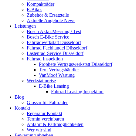
Kompakträder
E-Bikes
Zubehör & Ersatzteile
Aktuelle Angebote News
Leistungen
Bosch Akku-Messung / Test
Bosch E-Bike Service
Fahrradwerkstatt Düsseldorf
Fahrrad Fachhandel Düsseldorf
Lastenrad-Service Düsseldorf
Fahrrad Inspektion
Prophete Vertragswerkstatt Düsseldorf
Tern Vertragshändler
VanMoof Wartung
Werkstattpreise
E-Bike Leasing
Fahrrad Leasing Inspektion
Blog
Glossar für Fahrräder
Kontakt
Reparatur Kontakt
Termin vereinbaren
Anfahrt & Parkmöglichkeiten
Wer wir sind
Bewertung abgeben