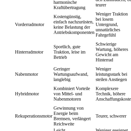
harmonische
teurer
Kraftübertragung
Weniger Traktion
Kostengünstig,
bei losem
einfach nachzurüsten,
Vorderradmotor
Untergrund,
keine Belastung der
unnatürliches
Antriebskomponenten
Fahrgefühl
Schwierige
Sportlich, gute
Wartung, höheres
Hinterradmotor
Traktion, leise im
Gewicht am
Betrieb
Hinterrad
Geringer
Weniger
Nabenmotor
Wartungsaufwand,
leistungsstark bei
langlebig
steilen Anstiegen
Kombiniert Vorteile
Komplexere
Hybridmotor
von Mittel- und
Technik, höhere
Nabenmotoren
Anschaffungskost
Gewinnung von
Energie beim
Rekuperationsmotor
Teurer, schwerer
Bremsen, verlängert
Reichweite
Leicht,
Weniger geeignet