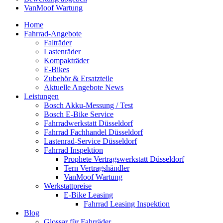
VanMoof Wartung
Home
Fahrrad-Angebote
Falträder
Lastenräder
Kompakträder
E-Bikes
Zubehör & Ersatzteile
Aktuelle Angebote News
Leistungen
Bosch Akku-Messung / Test
Bosch E-Bike Service
Fahrradwerkstatt Düsseldorf
Fahrrad Fachhandel Düsseldorf
Lastenrad-Service Düsseldorf
Fahrrad Inspektion
Prophete Vertragswerkstatt Düsseldorf
Tern Vertragshändler
VanMoof Wartung
Werkstattpreise
E-Bike Leasing
Fahrrad Leasing Inspektion
Blog
Glossar für Fahrräder