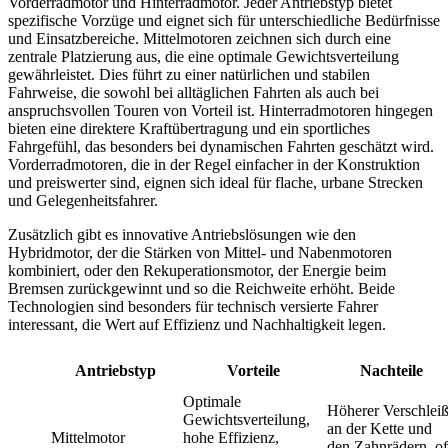
Vorderradmotor und Hinterradmotor. Jeder Antriebstyp bietet
spezifische Vorzüge und eignet sich für unterschiedliche Bedürfnisse
und Einsatzbereiche. Mittelmotoren zeichnen sich durch eine
zentrale Platzierung aus, die eine optimale Gewichtsverteilung
gewährleistet. Dies führt zu einer natürlichen und stabilen
Fahrweise, die sowohl bei alltäglichen Fahrten als auch bei
anspruchsvollen Touren von Vorteil ist. Hinterradmotoren hingegen
bieten eine direktere Kraftübertragung und ein sportliches
Fahrgefühl, das besonders bei dynamischen Fahrten geschätzt wird.
Vorderradmotoren, die in der Regel einfacher in der Konstruktion
und preiswerter sind, eignen sich ideal für flache, urbane Strecken
und Gelegenheitsfahrer.
Zusätzlich gibt es innovative Antriebslösungen wie den
Hybridmotor, der die Stärken von Mittel- und Nabenmotoren
kombiniert, oder den Rekuperationsmotor, der Energie beim
Bremsen zurückgewinnt und so die Reichweite erhöht. Beide
Technologien sind besonders für technisch versierte Fahrer
interessant, die Wert auf Effizienz und Nachhaltigkeit legen.
Antriebstyp
Vorteile
Nachteile
Optimale
Höherer Verschlei
Gewichtsverteilung,
an der Kette und
Mittelmotor
hohe Effizienz,
den Zahnrädern, of