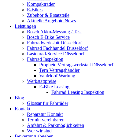
Kompakträder
E-Bikes
Zubehör & Ersatzteile
Aktuelle Angebote News
Leistungen
Bosch Akku-Messung / Test
Bosch E-Bike Service
Fahrradwerkstatt Düsseldorf
Fahrrad Fachhandel Düsseldorf
Lastenrad-Service Düsseldorf
Fahrrad Inspektion
Prophete Vertragswerkstatt Düsseldorf
Tern Vertragshändler
VanMoof Wartung
Werkstattpreise
E-Bike Leasing
Fahrrad Leasing Inspektion
Blog
Glossar für Fahrräder
Kontakt
Reparatur Kontakt
Termin vereinbaren
Anfahrt & Parkmöglichkeiten
Wer wir sind
Bewertung abgeben