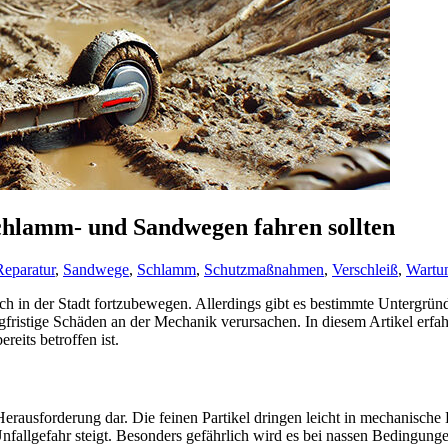
chlamm- und Sandwegen fahren sollten
Reparatur
,
Sandwege
,
Schlamm
,
Schutzmaßnahmen
,
Verschleiß
,
Wartu
ich in der Stadt fortzubewegen. Allerdings gibt es bestimmte Untergr
angfristige Schäden an der Mechanik verursachen. In diesem Artikel er
eits betroffen ist.
erausforderung dar. Die feinen Partikel dringen leicht in mechanische
nfallgefahr steigt. Besonders gefährlich wird es bei nassen Bedingunge