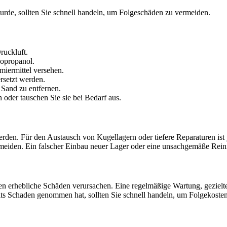
wurde, sollten Sie schnell handeln, um Folgeschäden zu vermeiden.
ruckluft.
sopropanol.
hmiermittel versehen.
ersetzt werden.
 Sand zu entfernen.
oder tauschen Sie sie bei Bedarf aus.
en. Für den Austausch von Kugellagern oder tiefere Reparaturen ist j
ermeiden. Ein falscher Einbau neuer Lager oder eine unsachgemäße Rei
en erhebliche Schäden verursachen. Eine regelmäßige Wartung, gezie
eits Schaden genommen hat, sollten Sie schnell handeln, um Folgekoste