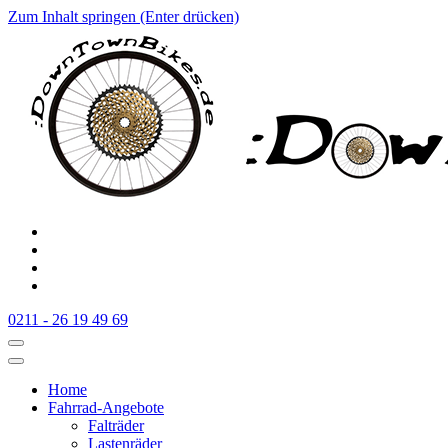
Zum Inhalt springen (Enter drücken)
:Downtownbikes
Der Fahrradladen in Düsseldorf am Hauptbahnhof
0211 - 26 19 49 69
Home
Fahrrad-Angebote
Falträder
Lastenräder