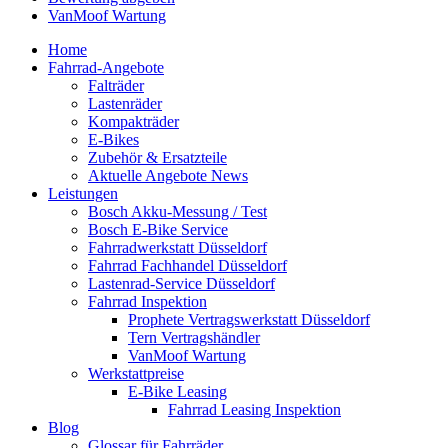
VanMoof Wartung
Home
Fahrrad-Angebote
Falträder
Lastenräder
Kompakträder
E-Bikes
Zubehör & Ersatzteile
Aktuelle Angebote News
Leistungen
Bosch Akku-Messung / Test
Bosch E-Bike Service
Fahrradwerkstatt Düsseldorf
Fahrrad Fachhandel Düsseldorf
Lastenrad-Service Düsseldorf
Fahrrad Inspektion
Prophete Vertragswerkstatt Düsseldorf
Tern Vertragshändler
VanMoof Wartung
Werkstattpreise
E-Bike Leasing
Fahrrad Leasing Inspektion
Blog
Glossar für Fahrräder