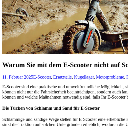
Warum Sie mit dem E-Scooter nicht auf S
11. Februar 2025
E-Scooter
,
Ersatzteile
,
Kugellager
,
Motorprobleme
,
E-Scooter sind eine praktische und umweltfreundliche Möglichkeit, s
können nicht nur die Fahrsicherheit beeinträchtigen, sondern auch l
können und welche Maßnahmen notwendig sind, falls Ihr E-Scooter ber
Die Tücken von Schlamm und Sand für E-Scooter
Schlammige und sandige Wege stellen für E-Scooter eine erhebliche H
sinkt die Traktion auf solchen Untergründen erheblich, wodurch die U