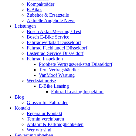
Kompakträder
E-Bikes
Zubehör & Ersatzteile
Aktuelle Angebote News
Leistungen
Bosch Akku-Messung / Test
Bosch E-Bike Service
Fahrradwerkstatt Düsseldorf
Fahrrad Fachhandel Düsseldorf
Lastenrad-Service Düsseldorf
Fahrrad Inspektion
Prophete Vertragswerkstatt Düsseldorf
Tern Vertragshändler
VanMoof Wartung
Werkstattpreise
E-Bike Leasing
Fahrrad Leasing Inspektion
Blog
Glossar für Fahrräder
Kontakt
Reparatur Kontakt
Termin vereinbaren
Anfahrt & Parkmöglichkeiten
Wer wir sind
Bewertung abgeben