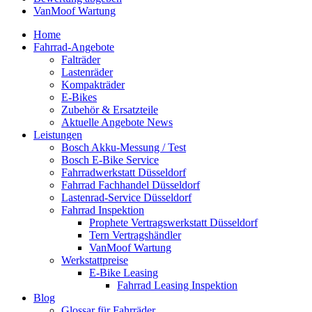
VanMoof Wartung
Home
Fahrrad-Angebote
Falträder
Lastenräder
Kompakträder
E-Bikes
Zubehör & Ersatzteile
Aktuelle Angebote News
Leistungen
Bosch Akku-Messung / Test
Bosch E-Bike Service
Fahrradwerkstatt Düsseldorf
Fahrrad Fachhandel Düsseldorf
Lastenrad-Service Düsseldorf
Fahrrad Inspektion
Prophete Vertragswerkstatt Düsseldorf
Tern Vertragshändler
VanMoof Wartung
Werkstattpreise
E-Bike Leasing
Fahrrad Leasing Inspektion
Blog
Glossar für Fahrräder