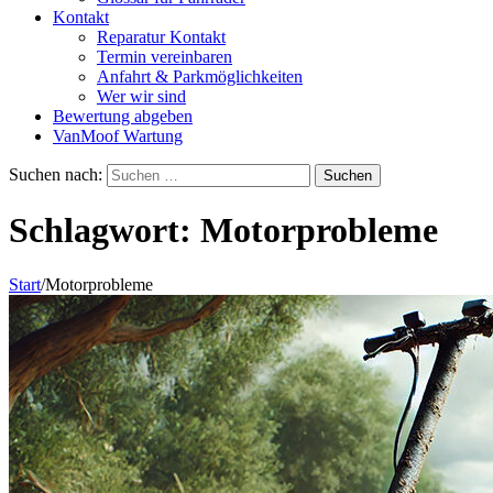
Kontakt
Reparatur Kontakt
Termin vereinbaren
Anfahrt & Parkmöglichkeiten
Wer wir sind
Bewertung abgeben
VanMoof Wartung
Suchen nach:
Schlagwort:
Motorprobleme
Start
/
Motorprobleme