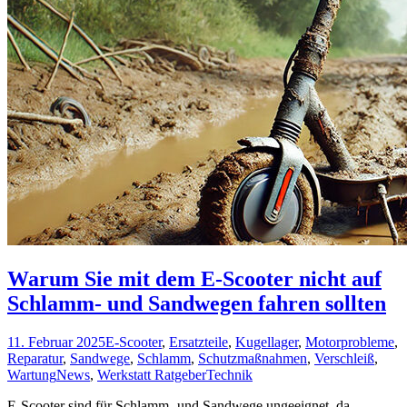
Warum Sie mit dem E-Scooter nicht auf
Schlamm- und Sandwegen fahren sollten
11. Februar 2025
E-Scooter
,
Ersatzteile
,
Kugellager
,
Motorprobleme
,
Reparatur
,
Sandwege
,
Schlamm
,
Schutzmaßnahmen
,
Verschleiß
,
Wartung
News
,
Werkstatt Ratgeber
Technik
E-Scooter sind für Schlamm- und Sandwege ungeeignet, da