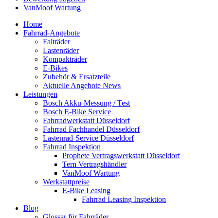
VanMoof Wartung
Home
Fahrrad-Angebote
Falträder
Lastenräder
Kompakträder
E-Bikes
Zubehör & Ersatzteile
Aktuelle Angebote News
Leistungen
Bosch Akku-Messung / Test
Bosch E-Bike Service
Fahrradwerkstatt Düsseldorf
Fahrrad Fachhandel Düsseldorf
Lastenrad-Service Düsseldorf
Fahrrad Inspektion
Prophete Vertragswerkstatt Düsseldorf
Tern Vertragshändler
VanMoof Wartung
Werkstattpreise
E-Bike Leasing
Fahrrad Leasing Inspektion
Blog
Glossar für Fahrräder