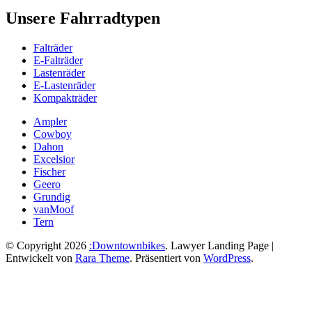
Unsere Fahrradtypen
Falträder
E-Falträder
Lastenräder
E-Lastenräder
Kompakträder
Ampler
Cowboy
Dahon
Excelsior
Fischer
Geero
Grundig
vanMoof
Tern
© Copyright 2026
:Downtownbikes
.
Lawyer Landing Page |
Entwickelt von
Rara Theme
. Präsentiert von
WordPress
.