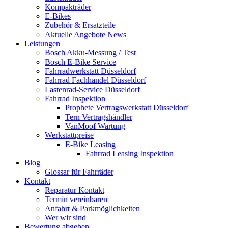
Kompakträder
E-Bikes
Zubehör & Ersatzteile
Aktuelle Angebote News
Leistungen
Bosch Akku-Messung / Test
Bosch E-Bike Service
Fahrradwerkstatt Düsseldorf
Fahrrad Fachhandel Düsseldorf
Lastenrad-Service Düsseldorf
Fahrrad Inspektion
Prophete Vertragswerkstatt Düsseldorf
Tern Vertragshändler
VanMoof Wartung
Werkstattpreise
E-Bike Leasing
Fahrrad Leasing Inspektion
Blog
Glossar für Fahrräder
Kontakt
Reparatur Kontakt
Termin vereinbaren
Anfahrt & Parkmöglichkeiten
Wer wir sind
Bewertung abgeben