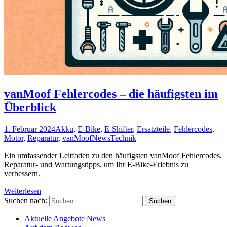
vanMoof Fehlercodes – die häufigsten im
Überblick
1. Februar 2024
Akku
,
E-Bike
,
E-Shifter
,
Ersatzteile
,
Fehlercodes
,
Motor
,
Reparatur
,
vanMoof
News
Technik
Ein umfassender Leitfaden zu den häufigsten vanMoof Fehlercodes,
Reparatur- und Wartungstipps, um Ihr E-Bike-Erlebnis zu
verbessern.
Weiterlesen
Suchen nach:
Aktuelle Angebote News