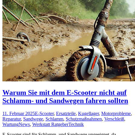
Warum Sie mit dem E-Scooter nicht auf
Schlamm- und Sandwegen fahren sollten
11. Februar 2025
E-Scooter
,
Ersatzteile
,
Kugellager
,
Motorprobleme
,
Reparatur
,
Sandwege
,
Schlamm
,
Schutzmaßnahmen
,
Verschleiß
,
Wartung
News
,
Werkstatt Ratgeber
Technik
E-Scooter sind für Schlamm- und Sandwege ungeeignet, da