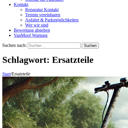
Kontakt
Reparatur Kontakt
Termin vereinbaren
Anfahrt & Parkmöglichkeiten
Wer wir sind
Bewertung abgeben
VanMoof Wartung
Suchen nach:
Schlagwort:
Ersatzteile
Start
/
Ersatzteile