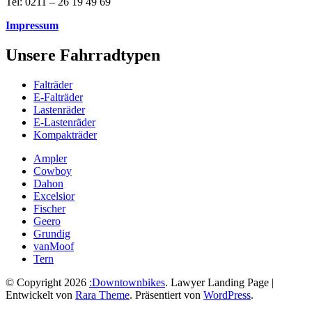
Tel: 0211 – 26 19 49 69
Impressum
Unsere Fahrradtypen
Falträder
E-Falträder
Lastenräder
E-Lastenräder
Kompakträder
Ampler
Cowboy
Dahon
Excelsior
Fischer
Geero
Grundig
vanMoof
Tern
© Copyright 2026
:Downtownbikes
.
Lawyer Landing Page |
Entwickelt von
Rara Theme
. Präsentiert von
WordPress
.