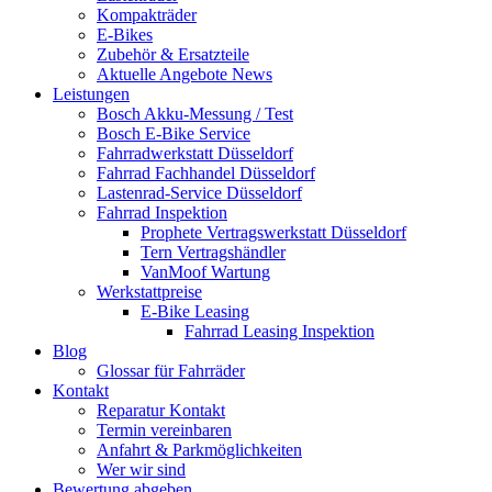
Kompakträder
E-Bikes
Zubehör & Ersatzteile
Aktuelle Angebote News
Leistungen
Bosch Akku-Messung / Test
Bosch E-Bike Service
Fahrradwerkstatt Düsseldorf
Fahrrad Fachhandel Düsseldorf
Lastenrad-Service Düsseldorf
Fahrrad Inspektion
Prophete Vertragswerkstatt Düsseldorf
Tern Vertragshändler
VanMoof Wartung
Werkstattpreise
E-Bike Leasing
Fahrrad Leasing Inspektion
Blog
Glossar für Fahrräder
Kontakt
Reparatur Kontakt
Termin vereinbaren
Anfahrt & Parkmöglichkeiten
Wer wir sind
Bewertung abgeben