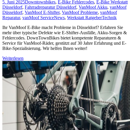
5. Juni 2025
Downtownbikes
,
E-Bike Fehlercodes
,
E-Bike Werkstatt
Düsseldorf
,
Fahrradreparatur Düsseldorf
,
VanMoof Akku
,
vanMoof
Düsseldorf
,
VanMoof E-Shifter
,
VanMoof Probleme
,
vanMoof
Reparatur
,
vanMoof Service
News
,
Werkstatt Ratgeber
Technik
Ihr VanMoof E-Bike macht Probleme in Düsseldorf? Erfahren Sie
mehr über typische Defekte wie E-Shifter-Ausfälle, Akku-Sorgen &
Fehlercodes. DownTownBikes bietet kompetente Reparaturen &
Service für VanMoof-Räder, gestützt auf 30 Jahre Erfahrung und E-
Bike-Spezialisierung. Wir helfen Ihnen weiter!
Weiterlesen