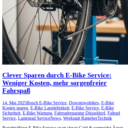
Clever Sparen durch E-Bike Service:
Weniger Kosten, mehr sorgenfreier
Fahrspaß
14. Mai 2025
Bosch E-Bike Service
,
Downtownbikes
,
E-Bike
Kosten sparen
,
E-Bike Langlebigkeit
,
E-Bike Service
,
E-Bike
Sicherheit
,
E-Bike Wartung
,
Fahrradreparatur Düsseldorf
,
Faltrad
Service
,
Lastenrad Service
News
,
Werkstatt Ratgeber
Technik
Regelmäßiger E-Bike Service spart clever Geld & vermeidet Ärger.