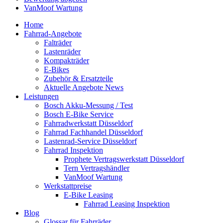
VanMoof Wartung
Home
Fahrrad-Angebote
Falträder
Lastenräder
Kompakträder
E-Bikes
Zubehör & Ersatzteile
Aktuelle Angebote News
Leistungen
Bosch Akku-Messung / Test
Bosch E-Bike Service
Fahrradwerkstatt Düsseldorf
Fahrrad Fachhandel Düsseldorf
Lastenrad-Service Düsseldorf
Fahrrad Inspektion
Prophete Vertragswerkstatt Düsseldorf
Tern Vertragshändler
VanMoof Wartung
Werkstattpreise
E-Bike Leasing
Fahrrad Leasing Inspektion
Blog
Glossar für Fahrräder