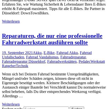
Erfahren Sie, wie Wartung Sicherheit & Lebensdauer Ihres E-Bikes
erhöht & Fahrspaß maximiert. Tipps für alle E-Bikes. Ihr Partner in
Düsseldorf: DownTownBikes.
Weiterlesen
Reparaturen, die nur eine professionelle
Fahrradwerkstatt ausführen sollte
19. September 2021
Akku
,
E-Bike
,
Fahrrad Akku
,
Fahrrad
Unfallschaden
,
Fahrrad Vandalismus
,
Fahrradreparatur
,
Fahrradreparatur Düsseldorf
,
Fahrradwerkstätten
,
Pedalec
Werkstatt
Ratgeber
Technik
Wenn sich bei Deinem Fahrrad bestimmte Unregelmäßigkeiten,
Mängel und/oder Schäden zeigen, können diese oft nicht in
Eigenregie beseitigt werden. Kleinere Beschädigungen oder der
Austausch einiger Bauteile bei Verschleiß kannst Du normalerweise
selbst beheben, falls Du über entsprechendes Werkzeug verfügst.
Allerdings …
Weiterlesen
Suchen nach: