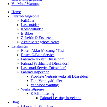
VanMoof Wartung
Home
Fahrrad-Angebote
Falträder
Lastenräder
Kompakträder
E-Bikes
Zubehör & Ersatzteile
Aktuelle Angebote News
Leistungen
Bosch Akku-Messung / Test
Bosch E-Bike Service
Fahrradwerkstatt Düsseldorf
Fahrrad Fachhandel Düsseldorf
Lastenrad-Service Düsseldorf
Fahrrad Inspektion
Prophete Vertragswerkstatt Düsseldorf
Tern Vertragshändler
VanMoof Wartung
Werkstattpreise
E-Bike Leasing
Fahrrad Leasing Inspektion
Blog
Glossar für Fahrräder