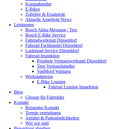
Kompakträder
E-Bikes
Zubehör & Ersatzteile
Aktuelle Angebote News
Leistungen
Bosch Akku-Messung / Test
Bosch E-Bike Service
Fahrradwerkstatt Düsseldorf
Fahrrad Fachhandel Düsseldorf
Lastenrad-Service Düsseldorf
Fahrrad Inspektion
Prophete Vertragswerkstatt Düsseldorf
Tern Vertragshändler
VanMoof Wartung
Werkstattpreise
E-Bike Leasing
Fahrrad Leasing Inspektion
Blog
Glossar für Fahrräder
Kontakt
Reparatur Kontakt
Termin vereinbaren
Anfahrt & Parkmöglichkeiten
Wer wir sind
Bewertung abgeben