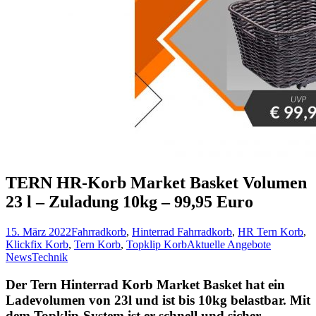
TERN HR-Korb Market Basket Volumen
23 l – Zuladung 10kg – 99,95 Euro
15. März 2022
Fahrradkorb
,
Hinterrad Fahrradkorb
,
HR Tern Korb
,
Klickfix Korb
,
Tern Korb
,
Topklip Korb
Aktuelle Angebote
News
Technik
Der Tern Hinterrad Korb Market Basket hat ein
Ladevolumen von 23l und ist bis 10kg belastbar. Mit
dem Topklip-System ist er schnell und sicher