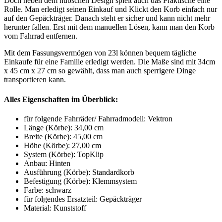
Doch neben dem hübschen Design spielt auch das Praktische eine
Rolle. Man erledigt seinen Einkauf und Klickt den Korb einfach nur
auf den Gepäckträger. Danach steht er sicher und kann nicht mehr
herunter fallen. Erst mit dem manuellen Lösen, kann man den Korb
vom Fahrrad entfernen.
Mit dem Fassungsvermögen von 23l können bequem tägliche
Einkaufe für eine Familie erledigt werden. Die Maße sind mit 34cm
x 45 cm x 27 cm so gewählt, dass man auch sperrigere Dinge
transportieren kann.
Alles Eigenschaften im Überblick:
für folgende Fahrräder/ Fahrradmodell: Vektron
Länge (Körbe): 34,00 cm
Breite (Körbe): 45,00 cm
Höhe (Körbe): 27,00 cm
System (Körbe): TopKlip
Anbau: Hinten
Ausführung (Körbe): Standardkorb
Befestigung (Körbe): Klemmsystem
Farbe: schwarz
für folgendes Ersatzteil: Gepäckträger
Material: Kunststoff