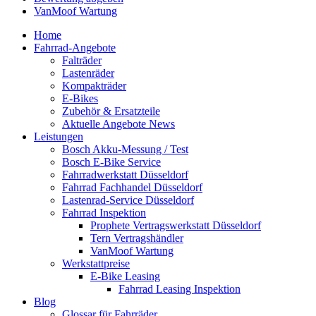
VanMoof Wartung
Home
Fahrrad-Angebote
Falträder
Lastenräder
Kompakträder
E-Bikes
Zubehör & Ersatzteile
Aktuelle Angebote News
Leistungen
Bosch Akku-Messung / Test
Bosch E-Bike Service
Fahrradwerkstatt Düsseldorf
Fahrrad Fachhandel Düsseldorf
Lastenrad-Service Düsseldorf
Fahrrad Inspektion
Prophete Vertragswerkstatt Düsseldorf
Tern Vertragshändler
VanMoof Wartung
Werkstattpreise
E-Bike Leasing
Fahrrad Leasing Inspektion
Blog
Glossar für Fahrräder