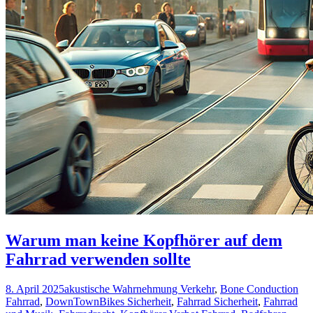
Warum man keine Kopfhörer auf dem
Fahrrad verwenden sollte
8. April 2025
akustische Wahrnehmung Verkehr
,
Bone Conduction
Fahrrad
,
DownTownBikes Sicherheit
,
Fahrrad Sicherheit
,
Fahrrad