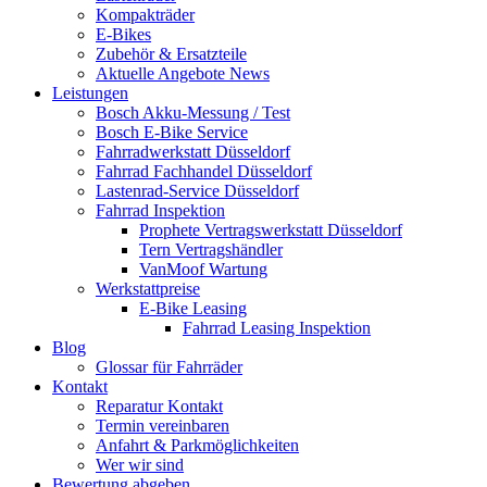
Kompakträder
E-Bikes
Zubehör & Ersatzteile
Aktuelle Angebote News
Leistungen
Bosch Akku-Messung / Test
Bosch E-Bike Service
Fahrradwerkstatt Düsseldorf
Fahrrad Fachhandel Düsseldorf
Lastenrad-Service Düsseldorf
Fahrrad Inspektion
Prophete Vertragswerkstatt Düsseldorf
Tern Vertragshändler
VanMoof Wartung
Werkstattpreise
E-Bike Leasing
Fahrrad Leasing Inspektion
Blog
Glossar für Fahrräder
Kontakt
Reparatur Kontakt
Termin vereinbaren
Anfahrt & Parkmöglichkeiten
Wer wir sind
Bewertung abgeben