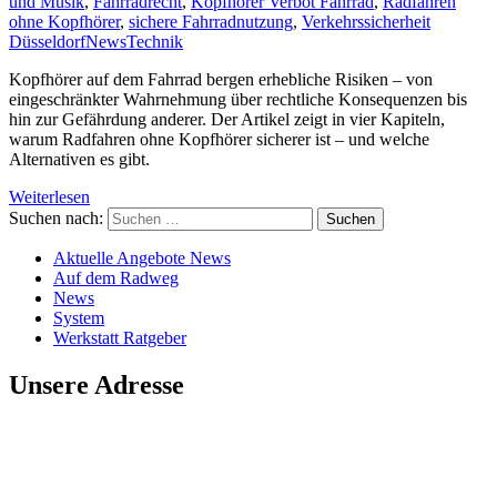
und Musik
,
Fahrradrecht
,
Kopfhörer Verbot Fahrrad
,
Radfahren
ohne Kopfhörer
,
sichere Fahrradnutzung
,
Verkehrssicherheit
Düsseldorf
News
Technik
Kopfhörer auf dem Fahrrad bergen erhebliche Risiken – von
eingeschränkter Wahrnehmung über rechtliche Konsequenzen bis
hin zur Gefährdung anderer. Der Artikel zeigt in vier Kapiteln,
warum Radfahren ohne Kopfhörer sicherer ist – und welche
Alternativen es gibt.
Weiterlesen
Suchen nach:
Aktuelle Angebote News
Auf dem Radweg
News
System
Werkstatt Ratgeber
Unsere Adresse