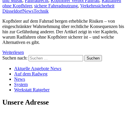
und Musik
,
Fahrradrecht
,
Kopfhörer Verbot Fahrrad
,
Radfahren
ohne Kopfhörer
,
sichere Fahrradnutzung
,
Verkehrssicherheit
Düsseldorf
News
Technik
Kopfhörer auf dem Fahrrad bergen erhebliche Risiken – von
eingeschränkter Wahrnehmung über rechtliche Konsequenzen bis
hin zur Gefährdung anderer. Der Artikel zeigt in vier Kapiteln,
warum Radfahren ohne Kopfhörer sicherer ist – und welche
Alternativen es gibt.
Weiterlesen
Suchen nach:
Aktuelle Angebote News
Auf dem Radweg
News
System
Werkstatt Ratgeber
Unsere Adresse