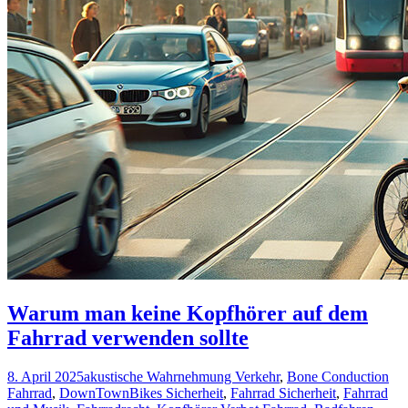
Warum man keine Kopfhörer auf dem
Fahrrad verwenden sollte
8. April 2025
akustische Wahrnehmung Verkehr
,
Bone Conduction
Fahrrad
,
DownTownBikes Sicherheit
,
Fahrrad Sicherheit
,
Fahrrad