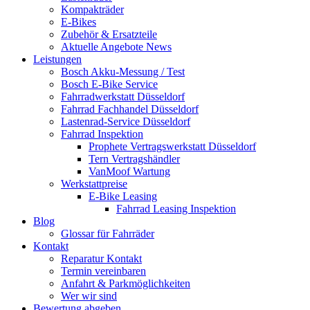
Kompakträder
E-Bikes
Zubehör & Ersatzteile
Aktuelle Angebote News
Leistungen
Bosch Akku-Messung / Test
Bosch E-Bike Service
Fahrradwerkstatt Düsseldorf
Fahrrad Fachhandel Düsseldorf
Lastenrad-Service Düsseldorf
Fahrrad Inspektion
Prophete Vertragswerkstatt Düsseldorf
Tern Vertragshändler
VanMoof Wartung
Werkstattpreise
E-Bike Leasing
Fahrrad Leasing Inspektion
Blog
Glossar für Fahrräder
Kontakt
Reparatur Kontakt
Termin vereinbaren
Anfahrt & Parkmöglichkeiten
Wer wir sind
Bewertung abgeben