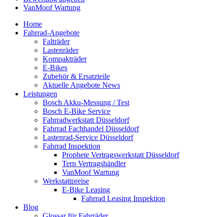
VanMoof Wartung
Home
Fahrrad-Angebote
Falträder
Lastenräder
Kompakträder
E-Bikes
Zubehör & Ersatzteile
Aktuelle Angebote News
Leistungen
Bosch Akku-Messung / Test
Bosch E-Bike Service
Fahrradwerkstatt Düsseldorf
Fahrrad Fachhandel Düsseldorf
Lastenrad-Service Düsseldorf
Fahrrad Inspektion
Prophete Vertragswerkstatt Düsseldorf
Tern Vertragshändler
VanMoof Wartung
Werkstattpreise
E-Bike Leasing
Fahrrad Leasing Inspektion
Blog
Glossar für Fahrräder