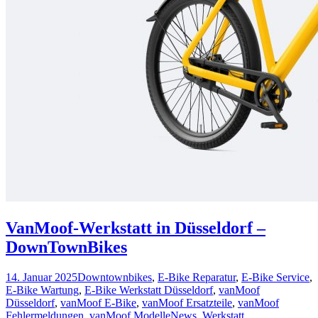
VanMoof-Werkstatt in Düsseldorf –
DownTownBikes
14. Januar 2025
Downtownbikes
,
E-Bike Reparatur
,
E-Bike Service
,
E-Bike Wartung
,
E-Bike Werkstatt Düsseldorf
,
vanMoof
Düsseldorf
,
vanMoof E-Bike
,
vanMoof Ersatzteile
,
vanMoof
Fehlermeldungen
,
vanMoof Modelle
News
,
Werkstatt