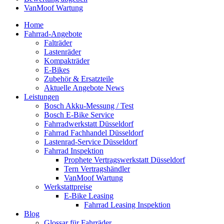
VanMoof Wartung
Home
Fahrrad-Angebote
Falträder
Lastenräder
Kompakträder
E-Bikes
Zubehör & Ersatzteile
Aktuelle Angebote News
Leistungen
Bosch Akku-Messung / Test
Bosch E-Bike Service
Fahrradwerkstatt Düsseldorf
Fahrrad Fachhandel Düsseldorf
Lastenrad-Service Düsseldorf
Fahrrad Inspektion
Prophete Vertragswerkstatt Düsseldorf
Tern Vertragshändler
VanMoof Wartung
Werkstattpreise
E-Bike Leasing
Fahrrad Leasing Inspektion
Blog
Glossar für Fahrräder