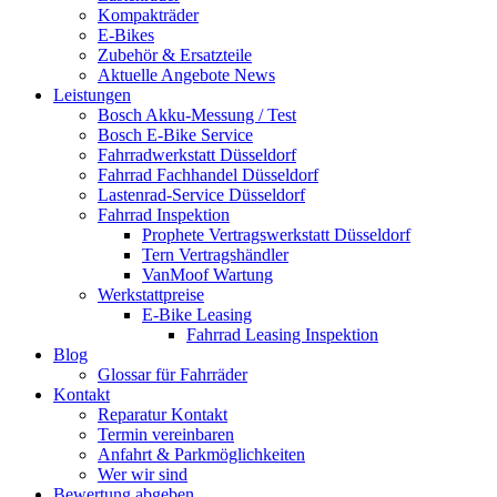
Kompakträder
E-Bikes
Zubehör & Ersatzteile
Aktuelle Angebote News
Leistungen
Bosch Akku-Messung / Test
Bosch E-Bike Service
Fahrradwerkstatt Düsseldorf
Fahrrad Fachhandel Düsseldorf
Lastenrad-Service Düsseldorf
Fahrrad Inspektion
Prophete Vertragswerkstatt Düsseldorf
Tern Vertragshändler
VanMoof Wartung
Werkstattpreise
E-Bike Leasing
Fahrrad Leasing Inspektion
Blog
Glossar für Fahrräder
Kontakt
Reparatur Kontakt
Termin vereinbaren
Anfahrt & Parkmöglichkeiten
Wer wir sind
Bewertung abgeben