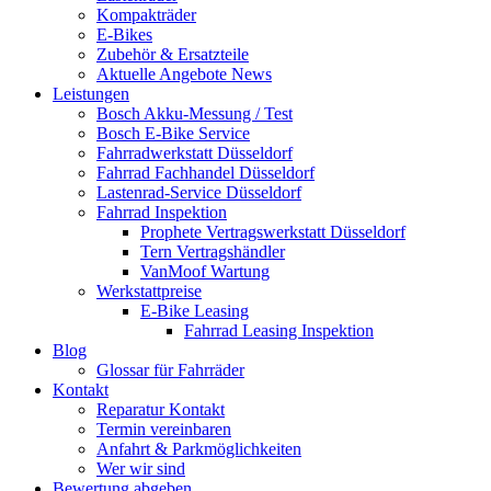
Kompakträder
E-Bikes
Zubehör & Ersatzteile
Aktuelle Angebote News
Leistungen
Bosch Akku-Messung / Test
Bosch E-Bike Service
Fahrradwerkstatt Düsseldorf
Fahrrad Fachhandel Düsseldorf
Lastenrad-Service Düsseldorf
Fahrrad Inspektion
Prophete Vertragswerkstatt Düsseldorf
Tern Vertragshändler
VanMoof Wartung
Werkstattpreise
E-Bike Leasing
Fahrrad Leasing Inspektion
Blog
Glossar für Fahrräder
Kontakt
Reparatur Kontakt
Termin vereinbaren
Anfahrt & Parkmöglichkeiten
Wer wir sind
Bewertung abgeben