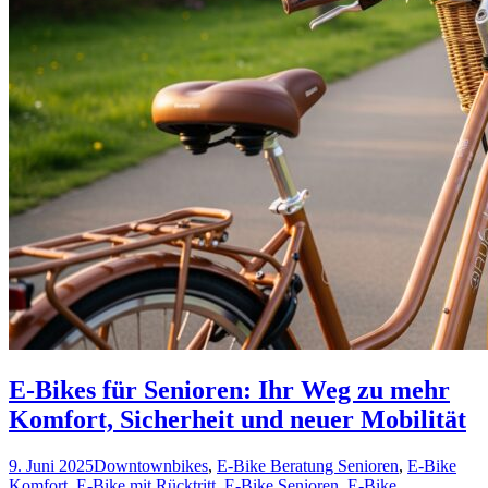
E-Bikes für Senioren: Ihr Weg zu mehr
Komfort, Sicherheit und neuer Mobilität
9. Juni 2025
Downtownbikes
,
E-Bike Beratung Senioren
,
E-Bike
Komfort
,
E-Bike mit Rücktritt
,
E-Bike Senioren
,
E-Bike