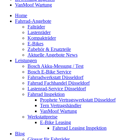
VanMoof Wartung
Home
Fahrrad-Angebote
Falträder
Lastenräder
Kompakträder
E-Bikes
Zubehör & Ersatzteile
Aktuelle Angebote News
Leistungen
Bosch Akku-Messung / Test
Bosch E-Bike Service
Fahrradwerkstatt Düsseldorf
Fahrrad Fachhandel Düsseldorf
Lastenrad-Service Düsseldorf
Fahrrad Inspektion
Prophete Vertragswerkstatt Düsseldorf
Tern Vertragshändler
VanMoof Wartung
Werkstattpreise
E-Bike Leasing
Fahrrad Leasing Inspektion
Blog
Glossar für Fahrräder