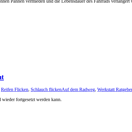
nen Pannen vermieden und die Lebensdauer des Fahrrads verlängert 
ht
,
Reifen Flicken
,
Schlauch flicken
Auf dem Radweg
,
Werkstatt Ratgebe
ll wieder fortgesetzt werden kann.