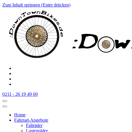
Zum Inhalt springen (Enter drücken)
:Downtownbikes
Der Fahrradladen in Düsseldorf am Hauptbahnhof
0211 - 26 19 49 69
Home
Fahrrad-Angebote
Falträder
Lastenräder