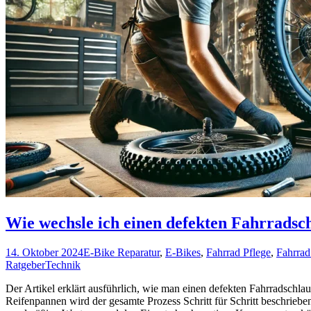
Wie wechsle ich einen defekten Fahrradsc
14. Oktober 2024
E-Bike Reparatur
,
E-Bikes
,
Fahrrad Pflege
,
Fahrrad
Ratgeber
Technik
Der Artikel erklärt ausführlich, wie man einen defekten Fahrradschla
Reifenpannen wird der gesamte Prozess Schritt für Schritt beschrieb