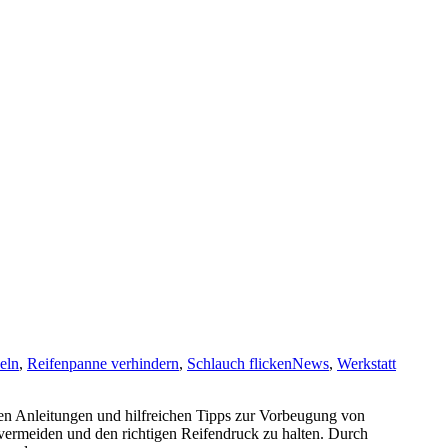
eln
,
Reifenpanne verhindern
,
Schlauch flicken
News
,
Werkstatt
rten Anleitungen und hilfreichen Tipps zur Vorbeugung von
 vermeiden und den richtigen Reifendruck zu halten. Durch