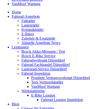
VanMoof Wartung
Home
Fahrrad-Angebote
Falträder
Lastenräder
Kompakträder
E-Bikes
Zubehör & Ersatzteile
Aktuelle Angebote News
Leistungen
Bosch Akku-Messung / Test
Bosch E-Bike Service
Fahrradwerkstatt Düsseldorf
Fahrrad Fachhandel Düsseldorf
Lastenrad-Service Düsseldorf
Fahrrad Inspektion
Prophete Vertragswerkstatt Düsseldorf
Tern Vertragshändler
VanMoof Wartung
Werkstattpreise
E-Bike Leasing
Fahrrad Leasing Inspektion
Blog
Glossar für Fahrräder