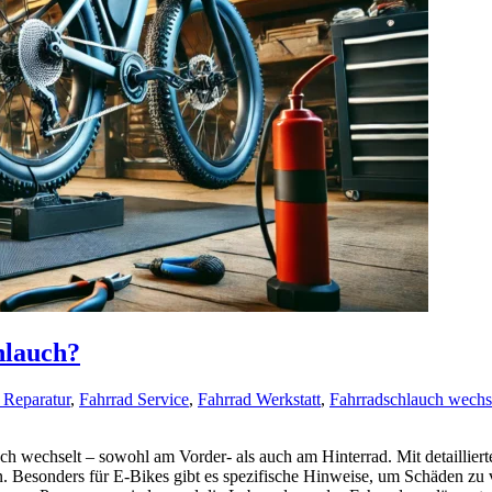
hlauch?
 Reparatur
,
Fahrrad Service
,
Fahrrad Werkstatt
,
Fahrradschlauch wechs
uch wechselt – sowohl am Vorder- als auch am Hinterrad. Mit detaillie
en. Besonders für E-Bikes gibt es spezifische Hinweise, um Schäden zu