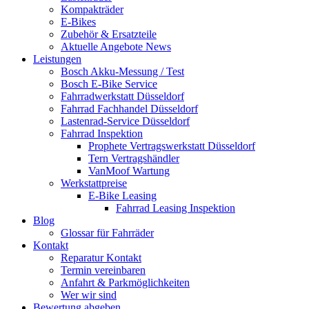
Kompakträder
E-Bikes
Zubehör & Ersatzteile
Aktuelle Angebote News
Leistungen
Bosch Akku-Messung / Test
Bosch E-Bike Service
Fahrradwerkstatt Düsseldorf
Fahrrad Fachhandel Düsseldorf
Lastenrad-Service Düsseldorf
Fahrrad Inspektion
Prophete Vertragswerkstatt Düsseldorf
Tern Vertragshändler
VanMoof Wartung
Werkstattpreise
E-Bike Leasing
Fahrrad Leasing Inspektion
Blog
Glossar für Fahrräder
Kontakt
Reparatur Kontakt
Termin vereinbaren
Anfahrt & Parkmöglichkeiten
Wer wir sind
Bewertung abgeben