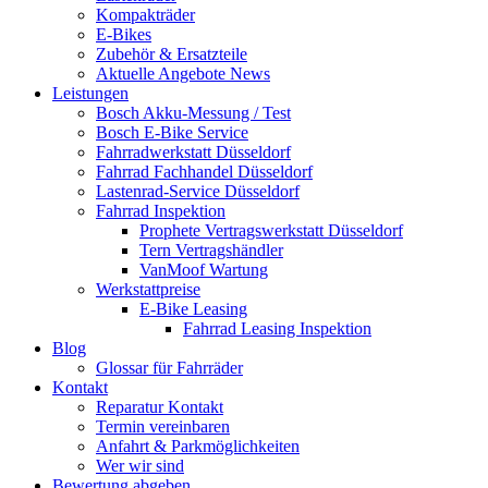
Kompakträder
E-Bikes
Zubehör & Ersatzteile
Aktuelle Angebote News
Leistungen
Bosch Akku-Messung / Test
Bosch E-Bike Service
Fahrradwerkstatt Düsseldorf
Fahrrad Fachhandel Düsseldorf
Lastenrad-Service Düsseldorf
Fahrrad Inspektion
Prophete Vertragswerkstatt Düsseldorf
Tern Vertragshändler
VanMoof Wartung
Werkstattpreise
E-Bike Leasing
Fahrrad Leasing Inspektion
Blog
Glossar für Fahrräder
Kontakt
Reparatur Kontakt
Termin vereinbaren
Anfahrt & Parkmöglichkeiten
Wer wir sind
Bewertung abgeben