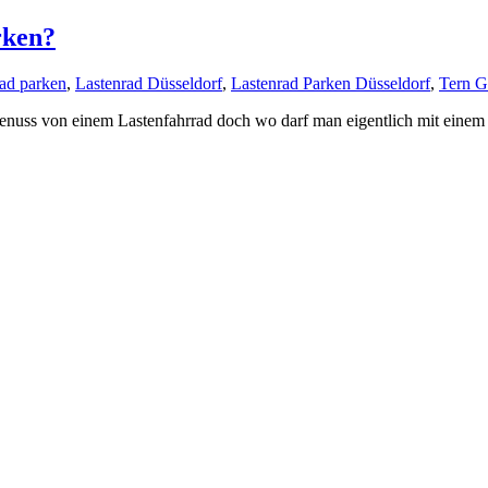
rken?
rad parken
,
Lastenrad Düsseldorf
,
Lastenrad Parken Düsseldorf
,
Tern G
uss von einem Lastenfahrrad doch wo darf man eigentlich mit einem