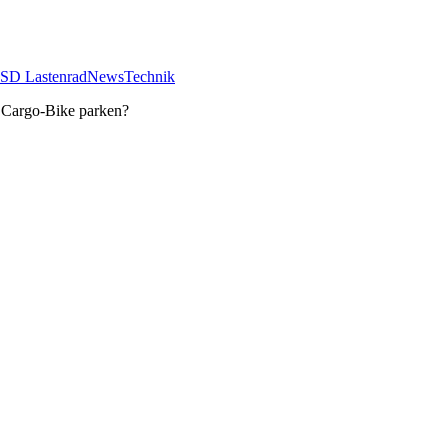
SD Lastenrad
News
Technik
 Cargo-Bike parken?