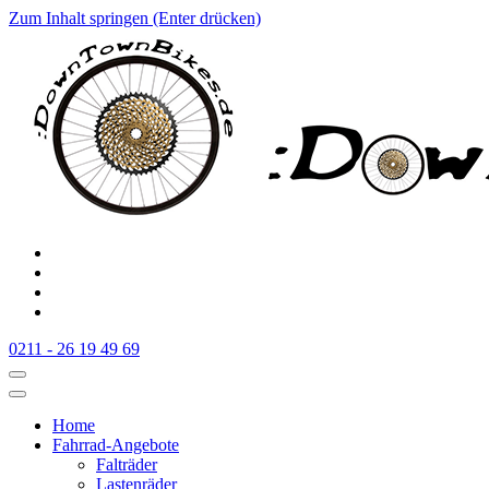
Zum Inhalt springen (Enter drücken)
:Downtownbikes
Der Fahrradladen in Düsseldorf am Hauptbahnhof
0211 - 26 19 49 69
Home
Fahrrad-Angebote
Falträder
Lastenräder