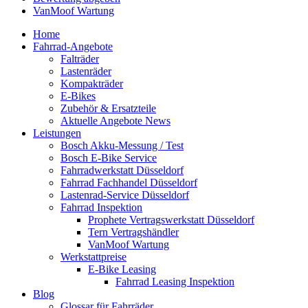
VanMoof Wartung
Home
Fahrrad-Angebote
Falträder
Lastenräder
Kompakträder
E-Bikes
Zubehör & Ersatzteile
Aktuelle Angebote News
Leistungen
Bosch Akku-Messung / Test
Bosch E-Bike Service
Fahrradwerkstatt Düsseldorf
Fahrrad Fachhandel Düsseldorf
Lastenrad-Service Düsseldorf
Fahrrad Inspektion
Prophete Vertragswerkstatt Düsseldorf
Tern Vertragshändler
VanMoof Wartung
Werkstattpreise
E-Bike Leasing
Fahrrad Leasing Inspektion
Blog
Glossar für Fahrräder