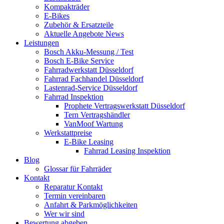
Kompakträder
E-Bikes
Zubehör & Ersatzteile
Aktuelle Angebote News
Leistungen
Bosch Akku-Messung / Test
Bosch E-Bike Service
Fahrradwerkstatt Düsseldorf
Fahrrad Fachhandel Düsseldorf
Lastenrad-Service Düsseldorf
Fahrrad Inspektion
Prophete Vertragswerkstatt Düsseldorf
Tern Vertragshändler
VanMoof Wartung
Werkstattpreise
E-Bike Leasing
Fahrrad Leasing Inspektion
Blog
Glossar für Fahrräder
Kontakt
Reparatur Kontakt
Termin vereinbaren
Anfahrt & Parkmöglichkeiten
Wer wir sind
Bewertung abgeben