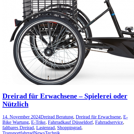
Dreirad für Erwachsene – Spielerei oder
Nützlich
14. November 2024
Dreirad Beratung
,
Dreirad für Erwachsene
,
E-
Bike Wartung
,
E-Trike
,
Fahrradkauf Düsseldorf
,
Fahrradservice
,
faltbares Dreirad
,
Lastenrad
,
Shoppingrad
,
Transportfahrrad
News
Technik