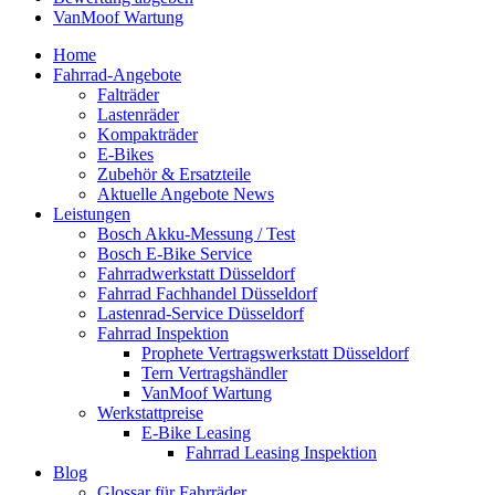
VanMoof Wartung
Home
Fahrrad-Angebote
Falträder
Lastenräder
Kompakträder
E-Bikes
Zubehör & Ersatzteile
Aktuelle Angebote News
Leistungen
Bosch Akku-Messung / Test
Bosch E-Bike Service
Fahrradwerkstatt Düsseldorf
Fahrrad Fachhandel Düsseldorf
Lastenrad-Service Düsseldorf
Fahrrad Inspektion
Prophete Vertragswerkstatt Düsseldorf
Tern Vertragshändler
VanMoof Wartung
Werkstattpreise
E-Bike Leasing
Fahrrad Leasing Inspektion
Blog
Glossar für Fahrräder