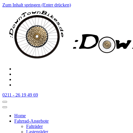
Zum Inhalt springen (Enter drücken)
:Downtownbikes
Der Fahrradladen in Düsseldorf am Hauptbahnhof
0211 - 26 19 49 69
Home
Fahrrad-Angebote
Falträder
Lastenräder