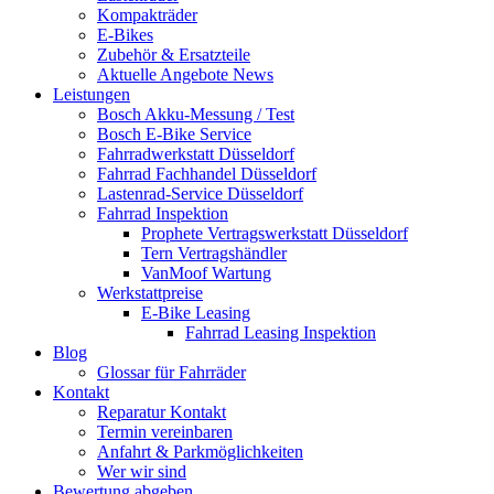
Kompakträder
E-Bikes
Zubehör & Ersatzteile
Aktuelle Angebote News
Leistungen
Bosch Akku-Messung / Test
Bosch E-Bike Service
Fahrradwerkstatt Düsseldorf
Fahrrad Fachhandel Düsseldorf
Lastenrad-Service Düsseldorf
Fahrrad Inspektion
Prophete Vertragswerkstatt Düsseldorf
Tern Vertragshändler
VanMoof Wartung
Werkstattpreise
E-Bike Leasing
Fahrrad Leasing Inspektion
Blog
Glossar für Fahrräder
Kontakt
Reparatur Kontakt
Termin vereinbaren
Anfahrt & Parkmöglichkeiten
Wer wir sind
Bewertung abgeben