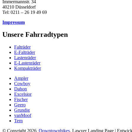
Immermannstr. 34
40210 Düsseldorf
Tel: 0211 – 26 19 49 69
Impressum
Unsere Fahrradtypen
Falträder
E-Falträder
Lastenräder
E-Lastenräder
Kompakträder
Ampler
Cowboy
Dahon
Excelsior
Fischer
Geero
Grundig
vanMoof
Tern
© Copyright 2026
:Downtownbikes
.
Lawyer Landing Page | Entwick