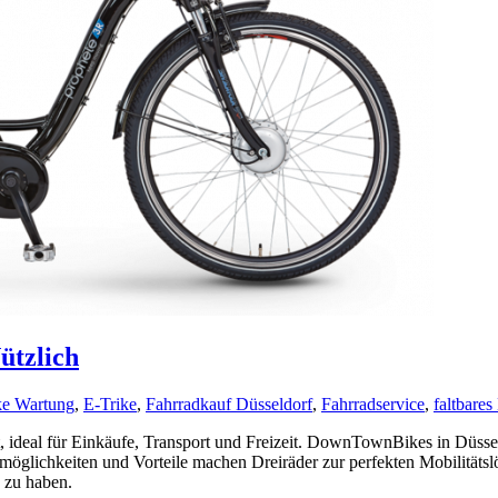
ützlich
ke Wartung
,
E-Trike
,
Fahrradkauf Düsseldorf
,
Fahrradservice
,
faltbares
t, ideal für Einkäufe, Transport und Freizeit. DownTownBikes in Düssel
glichkeiten und Vorteile machen Dreiräder zur perfekten Mobilitätslö
n zu haben.