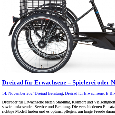
Dreirad für Erwachsene – Spielerei oder N
14. November 2024
Dreirad Beratung
,
Dreirad für Erwachsene
,
E-Bi
Dreiräder für Erwachsene bieten Stabilität, Komfort und Vielseitigkei
sowie umfassenden Service und Beratung. Die verschiedenen Einsatzmö
richtige Modell finden und es optimal pflegen, um lange Freude dara