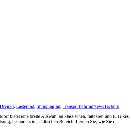
 Dreirad
,
Lastenrad
,
Shoppingrad
,
Transportfahrrad
News
Technik
dorf bietet eine breite Auswahl an klassischen, faltbaren und E-Trikes
sung, besonders im städtischen Bereich. Lernen Sie, wie Sie das