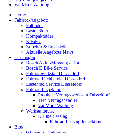
VanMoof Wartung
Home
Fahrrad-Angebote
Falträder
Lastenräder
Kompakträder
E-Bikes
Zubehör & Ersatzteile
Aktuelle Angebote News
Leistungen
Bosch Akku-Messung / Test
Bosch E-Bike Service
Fahrradwerkstatt Düsseldorf
Fahrrad Fachhandel Düsseldorf
Lastenrad-Service Düsseldorf
Fahrrad Inspektion
Prophete Vertragswerkstatt Düsseldorf
Tern Vertragshändler
VanMoof Wartung
Werkstattpreise
E-Bike Leasing
Fahrrad Leasing Inspektion
Blog
Glossar für Fahrräder