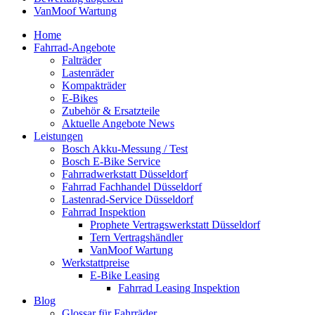
VanMoof Wartung
Home
Fahrrad-Angebote
Falträder
Lastenräder
Kompakträder
E-Bikes
Zubehör & Ersatzteile
Aktuelle Angebote News
Leistungen
Bosch Akku-Messung / Test
Bosch E-Bike Service
Fahrradwerkstatt Düsseldorf
Fahrrad Fachhandel Düsseldorf
Lastenrad-Service Düsseldorf
Fahrrad Inspektion
Prophete Vertragswerkstatt Düsseldorf
Tern Vertragshändler
VanMoof Wartung
Werkstattpreise
E-Bike Leasing
Fahrrad Leasing Inspektion
Blog
Glossar für Fahrräder