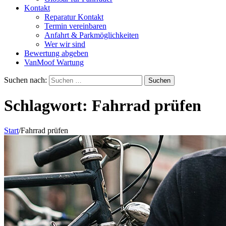
Kontakt
Reparatur Kontakt
Termin vereinbaren
Anfahrt & Parkmöglichkeiten
Wer wir sind
Bewertung abgeben
VanMoof Wartung
Suchen nach:
Schlagwort:
Fahrrad prüfen
Start
/
Fahrrad prüfen