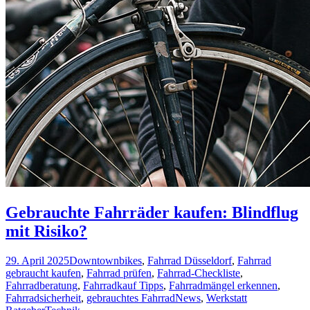
Gebrauchte Fahrräder kaufen: Blindflug
mit Risiko?
29. April 2025
Downtownbikes
,
Fahrrad Düsseldorf
,
Fahrrad
gebraucht kaufen
,
Fahrrad prüfen
,
Fahrrad-Checkliste
,
Fahrradberatung
,
Fahrradkauf Tipps
,
Fahrradmängel erkennen
,
Fahrradsicherheit
,
gebrauchtes Fahrrad
News
,
Werkstatt