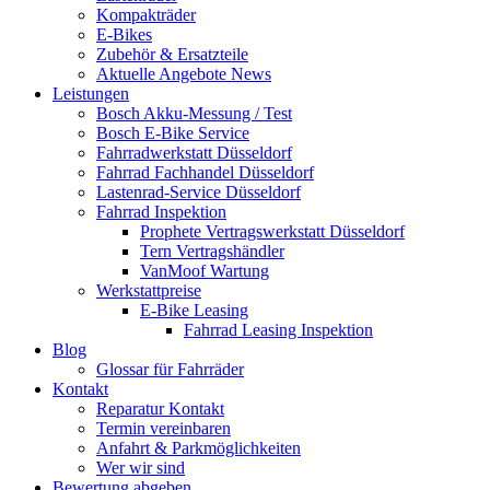
Kompakträder
E-Bikes
Zubehör & Ersatzteile
Aktuelle Angebote News
Leistungen
Bosch Akku-Messung / Test
Bosch E-Bike Service
Fahrradwerkstatt Düsseldorf
Fahrrad Fachhandel Düsseldorf
Lastenrad-Service Düsseldorf
Fahrrad Inspektion
Prophete Vertragswerkstatt Düsseldorf
Tern Vertragshändler
VanMoof Wartung
Werkstattpreise
E-Bike Leasing
Fahrrad Leasing Inspektion
Blog
Glossar für Fahrräder
Kontakt
Reparatur Kontakt
Termin vereinbaren
Anfahrt & Parkmöglichkeiten
Wer wir sind
Bewertung abgeben