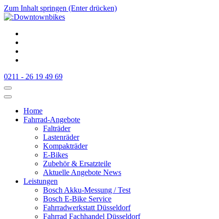
Zum Inhalt springen (Enter drücken)
:Downtownbikes
Der Fahrradladen in Düsseldorf am Hauptbahnhof
0211 - 26 19 49 69
Home
Fahrrad-Angebote
Falträder
Lastenräder
Kompakträder
E-Bikes
Zubehör & Ersatzteile
Aktuelle Angebote News
Leistungen
Bosch Akku-Messung / Test
Bosch E-Bike Service
Fahrradwerkstatt Düsseldorf
Fahrrad Fachhandel Düsseldorf