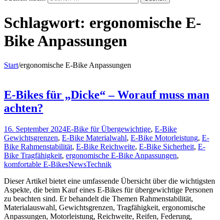
Schlagwort:
ergonomische E-
Bike Anpassungen
Start
/
ergonomische E-Bike Anpassungen
E-Bikes für „Dicke“ – Worauf muss man
achten?
16. September 2024
E-Bike für Übergewichtige
,
E-Bike
Gewichtsgrenzen
,
E-Bike Materialwahl
,
E-Bike Motorleistung
,
E-
Bike Rahmenstabilität
,
E-Bike Reichweite
,
E-Bike Sicherheit
,
E-
Bike Tragfähigkeit
,
ergonomische E-Bike Anpassungen
,
komfortable E-Bikes
News
Technik
Dieser Artikel bietet eine umfassende Übersicht über die wichtigsten
Aspekte, die beim Kauf eines E-Bikes für übergewichtige Personen
zu beachten sind. Er behandelt die Themen Rahmenstabilität,
Materialauswahl, Gewichtsgrenzen, Tragfähigkeit, ergonomische
Anpassungen, Motorleistung, Reichweite, Reifen, Federung,