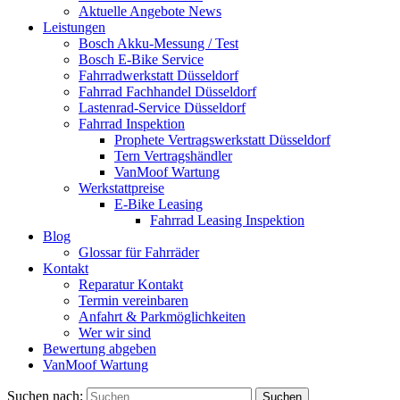
Aktuelle Angebote News
Leistungen
Bosch Akku-Messung / Test
Bosch E-Bike Service
Fahrradwerkstatt Düsseldorf
Fahrrad Fachhandel Düsseldorf
Lastenrad-Service Düsseldorf
Fahrrad Inspektion
Prophete Vertragswerkstatt Düsseldorf
Tern Vertragshändler
VanMoof Wartung
Werkstattpreise
E-Bike Leasing
Fahrrad Leasing Inspektion
Blog
Glossar für Fahrräder
Kontakt
Reparatur Kontakt
Termin vereinbaren
Anfahrt & Parkmöglichkeiten
Wer wir sind
Bewertung abgeben
VanMoof Wartung
Suchen nach: