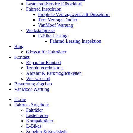
Lastenrad-Service Düsseldorf
Fahrrad Inspektion
Prophete Vertragswerkstatt Düsseldorf
Tern Vertragshändler
VanMoof Wartung
Werkstattpreise
E-Bike Leasing
Fahrrad Leasing Inspektion
Blog
Glossar für Fahrräder
Kontakt
Reparatur Kontakt
Termin vereinbaren
Anfahrt & Parkmöglichkeiten
Wer wir sind
Bewertung abgeben
VanMoof Wartung
Home
Fahrrad-Angebote
Falträder
Lastenräder
Kompakträder
E-Bikes
Zubehör & Ersatzteile