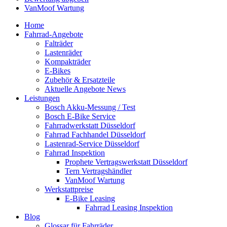
VanMoof Wartung
Home
Fahrrad-Angebote
Falträder
Lastenräder
Kompakträder
E-Bikes
Zubehör & Ersatzteile
Aktuelle Angebote News
Leistungen
Bosch Akku-Messung / Test
Bosch E-Bike Service
Fahrradwerkstatt Düsseldorf
Fahrrad Fachhandel Düsseldorf
Lastenrad-Service Düsseldorf
Fahrrad Inspektion
Prophete Vertragswerkstatt Düsseldorf
Tern Vertragshändler
VanMoof Wartung
Werkstattpreise
E-Bike Leasing
Fahrrad Leasing Inspektion
Blog
Glossar für Fahrräder