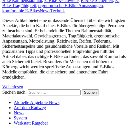
Bike Rahmenstabilität
,
E-Bike Reichweite
,
E-Bike Sicherheit
,
E-
Bike Tragfähigkeit
,
ergonomische E-Bike Anpassungen
,
komfortable E-Bikes
News
Technik
Dieser Artikel bietet eine umfassende Übersicht über die wichtigsten
Aspekte, die beim Kauf eines E-Bikes für übergewichtige Personen
zu beachten sind. Er behandelt die Themen Rahmenstabilität,
Materialauswahl, Gewichtsgrenzen, Tragfähigkeit, ergonomische
Anpassungen, Motorleistung, Reichweite, Reifen, Federung,
Sicherheitsaspekte und gesundheitliche Vorteile und Risiken. Mit
praxisnahen Tipps und professionellen Empfehlungen hilft der
Artikel dabei, das richtige E-Bike zu finden, das sowohl Komfort als
auch Sicherheit bietet. Besonders für Menschen mit höherem
Körpergewicht werden spezifische Anpassungen und E-Bike-
Modelle empfohlen, die eine sichere und angenehme Fahrt
ermöglichen.
Weiterlesen
Suchen nach:
Aktuelle Angebote News
Auf dem Radweg
News
System
Werkstatt Ratgeber