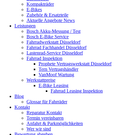
Kompakträder
E-Bikes
Zubehör & Ersatzteile
Aktuelle Angebote News
Leistungen
Bosch Akku-Messung / Test
Bosch E-Bike Service
Fahrradwerkstatt Düsseldorf
Fahrrad Fachhandel Düsseldorf
Lastenrad-Service Düsseldorf
Fahrrad Inspektion
Prophete Vertragswerkstatt Düsseldorf
Tern Vertragshändler
VanMoof Wartung
Werkstattpreise
E-Bike Leasing
Fahrrad Leasing Inspektion
Blog
Glossar für Fahrräder
Kontakt
Reparatur Kontakt
Termin vereinbaren
Anfahrt & Parkmöglichkeiten
Wer wir sind
Bewertung abgeben