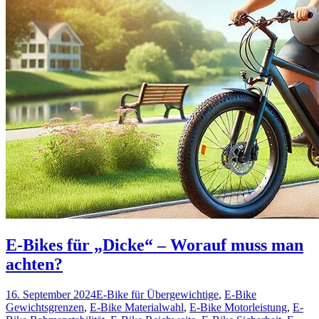
E-Bikes für „Dicke“ – Worauf muss man
achten?
16. September 2024
E-Bike für Übergewichtige
,
E-Bike
Gewichtsgrenzen
,
E-Bike Materialwahl
,
E-Bike Motorleistung
,
E-