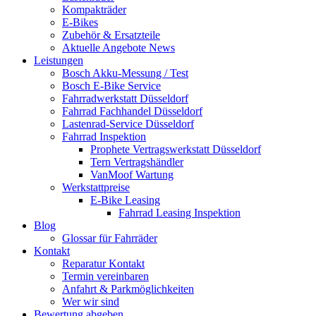
Kompakträder
E-Bikes
Zubehör & Ersatzteile
Aktuelle Angebote News
Leistungen
Bosch Akku-Messung / Test
Bosch E-Bike Service
Fahrradwerkstatt Düsseldorf
Fahrrad Fachhandel Düsseldorf
Lastenrad-Service Düsseldorf
Fahrrad Inspektion
Prophete Vertragswerkstatt Düsseldorf
Tern Vertragshändler
VanMoof Wartung
Werkstattpreise
E-Bike Leasing
Fahrrad Leasing Inspektion
Blog
Glossar für Fahrräder
Kontakt
Reparatur Kontakt
Termin vereinbaren
Anfahrt & Parkmöglichkeiten
Wer wir sind
Bewertung abgeben