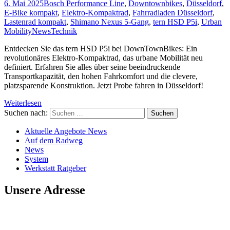
6. Mai 2025
Bosch Performance Line
,
Downtownbikes
,
Düsseldorf
,
E-Bike kompakt
,
Elektro-Kompaktrad
,
Fahrradladen Düsseldorf
,
Lastenrad kompakt
,
Shimano Nexus 5-Gang
,
tern HSD P5i
,
Urban
Mobility
News
Technik
Entdecken Sie das tern HSD P5i bei DownTownBikes: Ein
revolutionäres Elektro-Kompaktrad, das urbane Mobilität neu
definiert. Erfahren Sie alles über seine beeindruckende
Transportkapazität, den hohen Fahrkomfort und die clevere,
platzsparende Konstruktion. Jetzt Probe fahren in Düsseldorf!
Weiterlesen
Suchen nach:
Aktuelle Angebote News
Auf dem Radweg
News
System
Werkstatt Ratgeber
Unsere Adresse