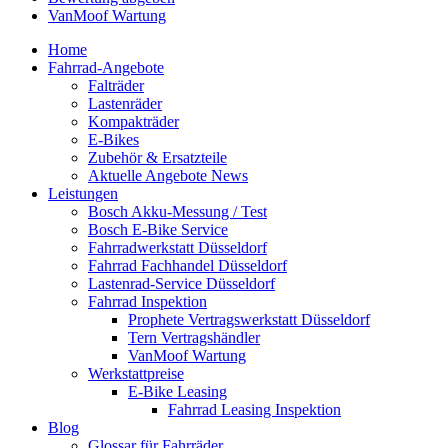
VanMoof Wartung
Home
Fahrrad-Angebote
Falträder
Lastenräder
Kompakträder
E-Bikes
Zubehör & Ersatzteile
Aktuelle Angebote News
Leistungen
Bosch Akku-Messung / Test
Bosch E-Bike Service
Fahrradwerkstatt Düsseldorf
Fahrrad Fachhandel Düsseldorf
Lastenrad-Service Düsseldorf
Fahrrad Inspektion
Prophete Vertragswerkstatt Düsseldorf
Tern Vertragshändler
VanMoof Wartung
Werkstattpreise
E-Bike Leasing
Fahrrad Leasing Inspektion
Blog
Glossar für Fahrräder