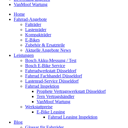
VanMoof Wartung
Home
Fahrrad-Angebote
Falträder
Lastenräder
Kompakträder
E-Bikes
Zubehör & Ersatzteile
Aktuelle Angebote News
Leistungen
Bosch Akku-Messung / Test
Bosch E-Bike Service
Fahrradwerkstatt Düsseldorf
Fahrrad Fachhandel Düsseldorf
Lastenrad-Service Düsseldorf
Fahrrad Inspektion
Prophete Vertragswerkstatt Düsseldorf
Tern Vertragshändler
VanMoof Wartung
Werkstattpreise
E-Bike Leasing
Fahrrad Leasing Inspektion
Blog
Glossar für Fahrräder