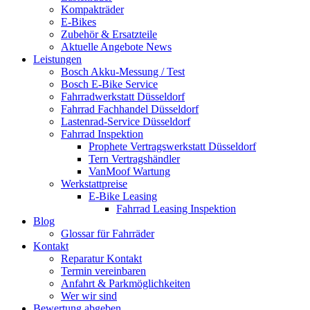
Kompakträder
E-Bikes
Zubehör & Ersatzteile
Aktuelle Angebote News
Leistungen
Bosch Akku-Messung / Test
Bosch E-Bike Service
Fahrradwerkstatt Düsseldorf
Fahrrad Fachhandel Düsseldorf
Lastenrad-Service Düsseldorf
Fahrrad Inspektion
Prophete Vertragswerkstatt Düsseldorf
Tern Vertragshändler
VanMoof Wartung
Werkstattpreise
E-Bike Leasing
Fahrrad Leasing Inspektion
Blog
Glossar für Fahrräder
Kontakt
Reparatur Kontakt
Termin vereinbaren
Anfahrt & Parkmöglichkeiten
Wer wir sind
Bewertung abgeben