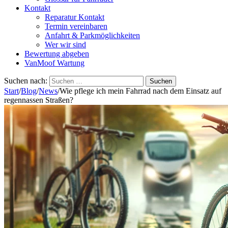
Kontakt
Reparatur Kontakt
Termin vereinbaren
Anfahrt & Parkmöglichkeiten
Wer wir sind
Bewertung abgeben
VanMoof Wartung
Suchen nach:
Start
/
Blog
/
News
/
Wie pflege ich mein Fahrrad nach dem Einsatz auf
regennassen Straßen?