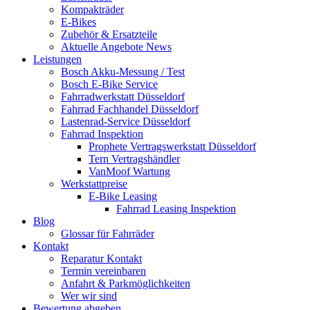
Kompakträder
E-Bikes
Zubehör & Ersatzteile
Aktuelle Angebote News
Leistungen
Bosch Akku-Messung / Test
Bosch E-Bike Service
Fahrradwerkstatt Düsseldorf
Fahrrad Fachhandel Düsseldorf
Lastenrad-Service Düsseldorf
Fahrrad Inspektion
Prophete Vertragswerkstatt Düsseldorf
Tern Vertragshändler
VanMoof Wartung
Werkstattpreise
E-Bike Leasing
Fahrrad Leasing Inspektion
Blog
Glossar für Fahrräder
Kontakt
Reparatur Kontakt
Termin vereinbaren
Anfahrt & Parkmöglichkeiten
Wer wir sind
Bewertung abgeben