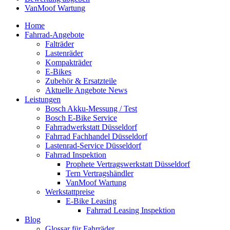
VanMoof Wartung
Home
Fahrrad-Angebote
Falträder
Lastenräder
Kompakträder
E-Bikes
Zubehör & Ersatzteile
Aktuelle Angebote News
Leistungen
Bosch Akku-Messung / Test
Bosch E-Bike Service
Fahrradwerkstatt Düsseldorf
Fahrrad Fachhandel Düsseldorf
Lastenrad-Service Düsseldorf
Fahrrad Inspektion
Prophete Vertragswerkstatt Düsseldorf
Tern Vertragshändler
VanMoof Wartung
Werkstattpreise
E-Bike Leasing
Fahrrad Leasing Inspektion
Blog
Glossar für Fahrräder