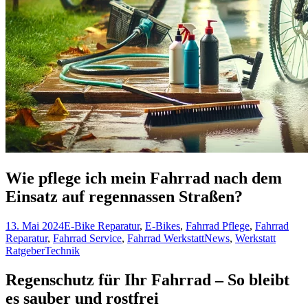
Wie pflege ich mein Fahrrad nach dem
Einsatz auf regennassen Straßen?
13. Mai 2024
E-Bike Reparatur
,
E-Bikes
,
Fahrrad Pflege
,
Fahrrad
Reparatur
,
Fahrrad Service
,
Fahrrad Werkstatt
News
,
Werkstatt
Ratgeber
Technik
Regenschutz für Ihr Fahrrad – So bleibt
es sauber und rostfrei