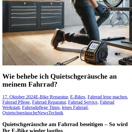
Wie behebe ich Quietschgeräusche an
meinem Fahrrad?
17. Oktober 2024
E-Bike Reparatur
,
E-Bikes
,
Fahrrad leise machen
,
Fahrrad Pflege
,
Fahrrad Reparatur
,
Fahrrad Service
,
Fahrrad
Werkstatt
,
Fahrradpflege Tipps
,
leises Fahrrad
,
Quietschgeräusche
News
Technik
Quietschgeräusche am Fahrrad beseitigen – So wird
Ihr E-Bike wieder lautlos