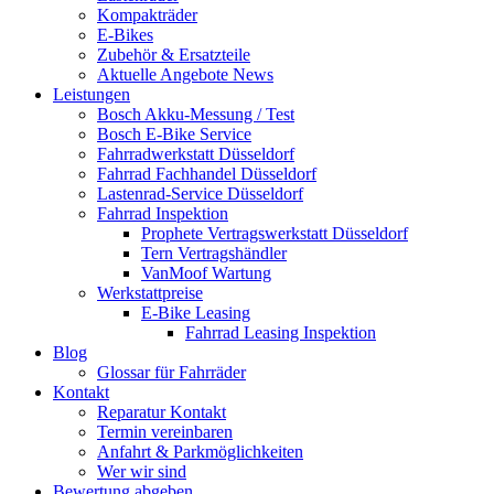
Kompakträder
E-Bikes
Zubehör & Ersatzteile
Aktuelle Angebote News
Leistungen
Bosch Akku-Messung / Test
Bosch E-Bike Service
Fahrradwerkstatt Düsseldorf
Fahrrad Fachhandel Düsseldorf
Lastenrad-Service Düsseldorf
Fahrrad Inspektion
Prophete Vertragswerkstatt Düsseldorf
Tern Vertragshändler
VanMoof Wartung
Werkstattpreise
E-Bike Leasing
Fahrrad Leasing Inspektion
Blog
Glossar für Fahrräder
Kontakt
Reparatur Kontakt
Termin vereinbaren
Anfahrt & Parkmöglichkeiten
Wer wir sind
Bewertung abgeben