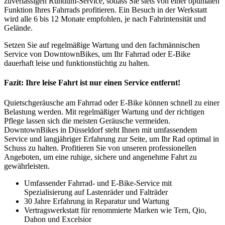
zuverlässigen Rundum-Service, sodass Sie stets von einer optimalen
Funktion Ihres Fahrrads profitieren. Ein Besuch in der Werkstatt
wird alle 6 bis 12 Monate empfohlen, je nach Fahrintensität und
Gelände.
Setzen Sie auf regelmäßige Wartung und den fachmännischen
Service von DowntownBikes, um Ihr Fahrrad oder E-Bike
dauerhaft leise und funktionstüchtig zu halten.
Fazit: Ihre leise Fahrt ist nur einen Service entfernt!
Quietschgeräusche am Fahrrad oder E-Bike können schnell zu einer
Belastung werden. Mit regelmäßiger Wartung und der richtigen
Pflege lassen sich die meisten Geräusche vermeiden.
DowntownBikes in Düsseldorf steht Ihnen mit umfassendem
Service und langjähriger Erfahrung zur Seite, um Ihr Rad optimal in
Schuss zu halten. Profitieren Sie von unseren professionellen
Angeboten, um eine ruhige, sichere und angenehme Fahrt zu
gewährleisten.
Umfassender Fahrrad- und E-Bike-Service mit
Spezialisierung auf Lastenräder und Falträder
30 Jahre Erfahrung in Reparatur und Wartung
Vertragswerkstatt für renommierte Marken wie Tern, Qio,
Dahon und Excelsior