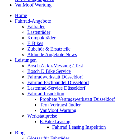
VanMoof Wartung
Home
Fahrrad-Angebote
Falträder
Lastenräder
Kompakträder
E-Bikes
Zubehör & Ersatzteile
Aktuelle Angebote News
Leistungen
Bosch Akku-Messung / Test
Bosch E-Bike Service
Fahrradwerkstatt Düsseldorf
Fahrrad Fachhandel Düsseldorf
Lastenrad-Service Düsseldorf
Fahrrad Inspektion
Prophete Vertragswerkstatt Düsseldorf
Tern Vertragshändler
VanMoof Wartung
Werkstattpreise
E-Bike Leasing
Fahrrad Leasing Inspektion
Blog
Glossar für Fahrräder