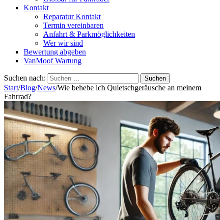
Kontakt
Reparatur Kontakt
Termin vereinbaren
Anfahrt & Parkmöglichkeiten
Wer wir sind
Bewertung abgeben
VanMoof Wartung
Suchen nach:
Start
/
Blog
/
News
/
Wie behebe ich Quietschgeräusche an meinem
Fahrrad?