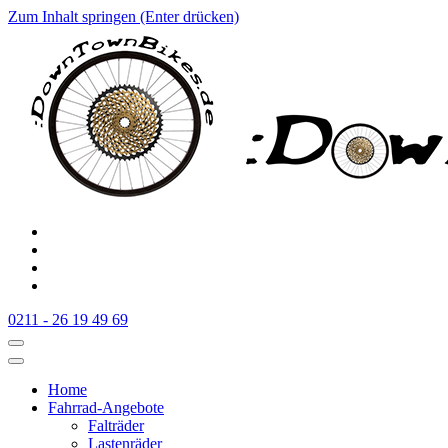
Zum Inhalt springen (Enter drücken)
:Downtownbikes
Der Fahrradladen in Düsseldorf am Hauptbahnhof
0211 - 26 19 49 69
Home
Fahrrad-Angebote
Falträder
Lastenräder