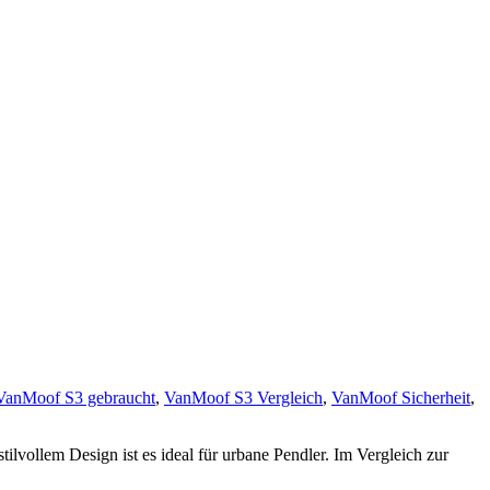
VanMoof S3 gebraucht
,
VanMoof S3 Vergleich
,
VanMoof Sicherheit
,
lvollem Design ist es ideal für urbane Pendler. Im Vergleich zur