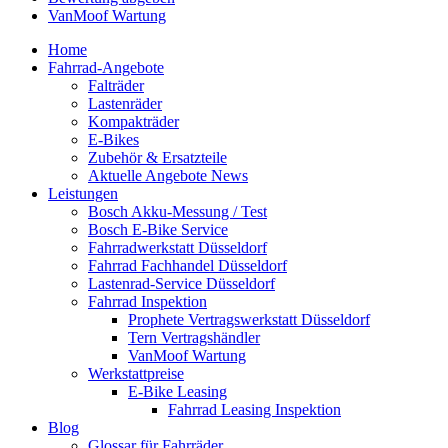
VanMoof Wartung
Home
Fahrrad-Angebote
Falträder
Lastenräder
Kompakträder
E-Bikes
Zubehör & Ersatzteile
Aktuelle Angebote News
Leistungen
Bosch Akku-Messung / Test
Bosch E-Bike Service
Fahrradwerkstatt Düsseldorf
Fahrrad Fachhandel Düsseldorf
Lastenrad-Service Düsseldorf
Fahrrad Inspektion
Prophete Vertragswerkstatt Düsseldorf
Tern Vertragshändler
VanMoof Wartung
Werkstattpreise
E-Bike Leasing
Fahrrad Leasing Inspektion
Blog
Glossar für Fahrräder