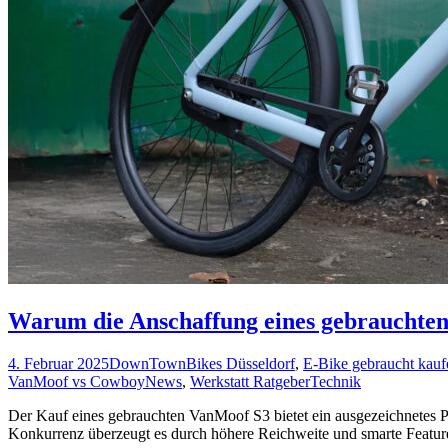
Warum die Anschaffung eines gebrauchte
4. Februar 2025
DownTownBikes Düsseldorf
,
E-Bike gebraucht kauf
VanMoof vs Cowboy
News
,
Werkstatt Ratgeber
Technik
Der Kauf eines gebrauchten VanMoof S3 bietet ein ausgezeichnetes Pre
Konkurrenz überzeugt es durch höhere Reichweite und smarte Featu