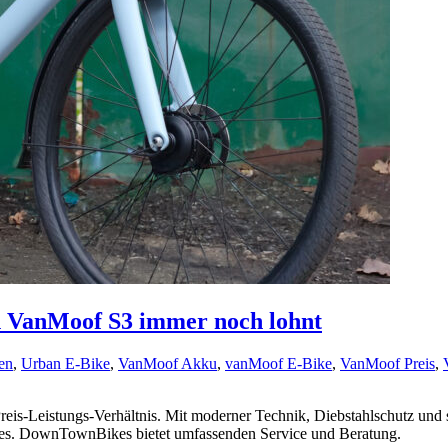
n VanMoof S3 immer noch lohnt
en
,
Urban E-Bike
,
VanMoof Akku
,
vanMoof E-Bike
,
VanMoof Preis
,
is-Leistungs-Verhältnis. Mit moderner Technik, Diebstahlschutz und sti
res. DownTownBikes bietet umfassenden Service und Beratung.