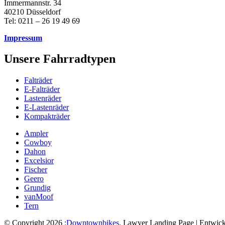
Immermannstr. 34
40210 Düsseldorf
Tel: 0211 – 26 19 49 69
Impressum
Unsere Fahrradtypen
Falträder
E-Falträder
Lastenräder
E-Lastenräder
Kompakträder
Ampler
Cowboy
Dahon
Excelsior
Fischer
Geero
Grundig
vanMoof
Tern
© Copyright 2026
:Downtownbikes
.
Lawyer Landing Page | Entwick