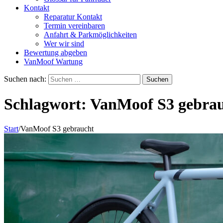
Kontakt
Reparatur Kontakt
Termin vereinbaren
Anfahrt & Parkmöglichkeiten
Wer wir sind
Bewertung abgeben
VanMoof Wartung
Suchen nach:
Schlagwort:
VanMoof S3 gebra
Start
/
VanMoof S3 gebraucht