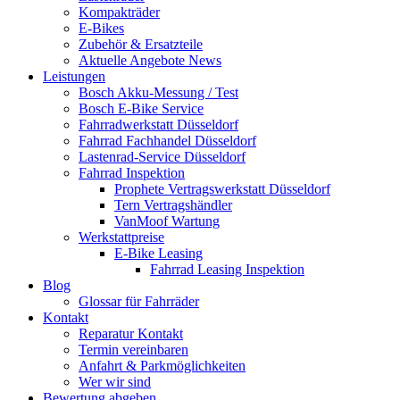
Kompakträder
E-Bikes
Zubehör & Ersatzteile
Aktuelle Angebote News
Leistungen
Bosch Akku-Messung / Test
Bosch E-Bike Service
Fahrradwerkstatt Düsseldorf
Fahrrad Fachhandel Düsseldorf
Lastenrad-Service Düsseldorf
Fahrrad Inspektion
Prophete Vertragswerkstatt Düsseldorf
Tern Vertragshändler
VanMoof Wartung
Werkstattpreise
E-Bike Leasing
Fahrrad Leasing Inspektion
Blog
Glossar für Fahrräder
Kontakt
Reparatur Kontakt
Termin vereinbaren
Anfahrt & Parkmöglichkeiten
Wer wir sind
Bewertung abgeben