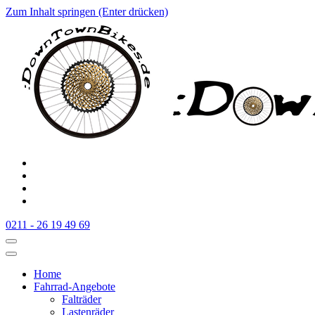
Zum Inhalt springen (Enter drücken)
:Downtownbikes
Der Fahrradladen in Düsseldorf am Hauptbahnhof
0211 - 26 19 49 69
Home
Fahrrad-Angebote
Falträder
Lastenräder