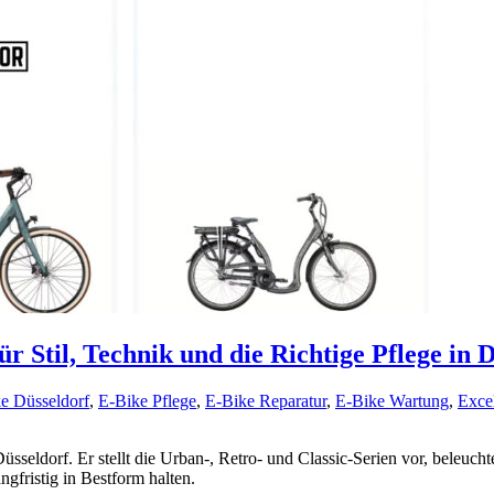
r Stil, Technik und die Richtige Pflege in 
e Düsseldorf
,
E-Bike Pflege
,
E-Bike Reparatur
,
E-Bike Wartung
,
Exce
sseldorf. Er stellt die Urban-, Retro- und Classic-Serien vor, beleucht
gfristig in Bestform halten.