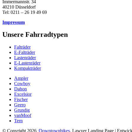
Immermannstr. 34
40210 Düsseldorf
Tel: 0211 – 26 19 49 69
Impressum
Unsere Fahrradtypen
Falträder
E-Falträder
Lastenräder
E-Lastenräder
Kompakträder
Ampler
Cowboy
Dahon
Excelsior
Fischer
Geero
Grundig
vanMoof
Tern
© Copyright 2026
:Downtownbikes
.
Lawyer Landing Page | Entwick