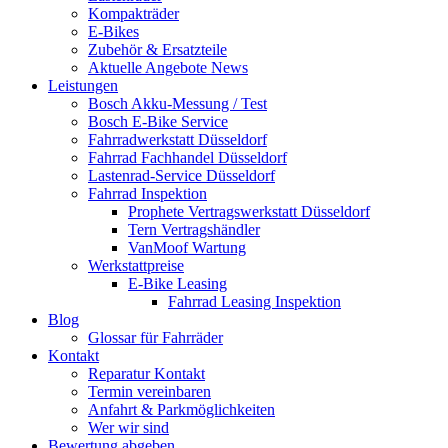
Kompakträder
E-Bikes
Zubehör & Ersatzteile
Aktuelle Angebote News
Leistungen
Bosch Akku-Messung / Test
Bosch E-Bike Service
Fahrradwerkstatt Düsseldorf
Fahrrad Fachhandel Düsseldorf
Lastenrad-Service Düsseldorf
Fahrrad Inspektion
Prophete Vertragswerkstatt Düsseldorf
Tern Vertragshändler
VanMoof Wartung
Werkstattpreise
E-Bike Leasing
Fahrrad Leasing Inspektion
Blog
Glossar für Fahrräder
Kontakt
Reparatur Kontakt
Termin vereinbaren
Anfahrt & Parkmöglichkeiten
Wer wir sind
Bewertung abgeben