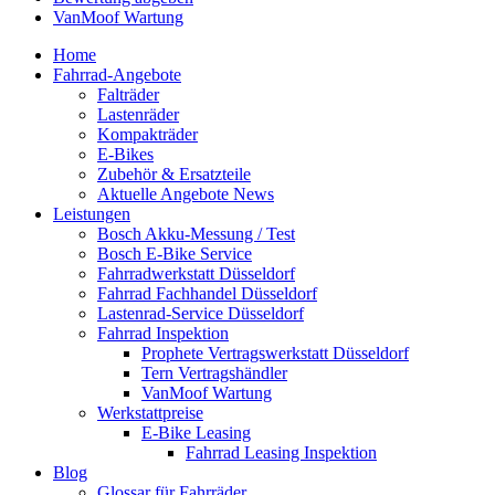
VanMoof Wartung
Home
Fahrrad-Angebote
Falträder
Lastenräder
Kompakträder
E-Bikes
Zubehör & Ersatzteile
Aktuelle Angebote News
Leistungen
Bosch Akku-Messung / Test
Bosch E-Bike Service
Fahrradwerkstatt Düsseldorf
Fahrrad Fachhandel Düsseldorf
Lastenrad-Service Düsseldorf
Fahrrad Inspektion
Prophete Vertragswerkstatt Düsseldorf
Tern Vertragshändler
VanMoof Wartung
Werkstattpreise
E-Bike Leasing
Fahrrad Leasing Inspektion
Blog
Glossar für Fahrräder