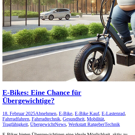
E-Bikes: Eine Chance für
Übergewichtige?
18. Februar 2025
Abnehmen
,
E-Bike
,
E-Bike Kauf
,
E-Lastenrad
,
Fahrradfahren
,
Fahrradtechnik
,
Gesundheit
,
Mobilität
,
Tragfähigkeit
,
Übergewicht
News
,
Werkstatt Ratgeber
Technik
E-Bikes bieten Übergewichtigen eine ideale Möglichkeit, aktiv zu