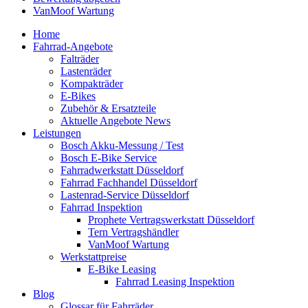
VanMoof Wartung
Home
Fahrrad-Angebote
Falträder
Lastenräder
Kompakträder
E-Bikes
Zubehör & Ersatzteile
Aktuelle Angebote News
Leistungen
Bosch Akku-Messung / Test
Bosch E-Bike Service
Fahrradwerkstatt Düsseldorf
Fahrrad Fachhandel Düsseldorf
Lastenrad-Service Düsseldorf
Fahrrad Inspektion
Prophete Vertragswerkstatt Düsseldorf
Tern Vertragshändler
VanMoof Wartung
Werkstattpreise
E-Bike Leasing
Fahrrad Leasing Inspektion
Blog
Glossar für Fahrräder