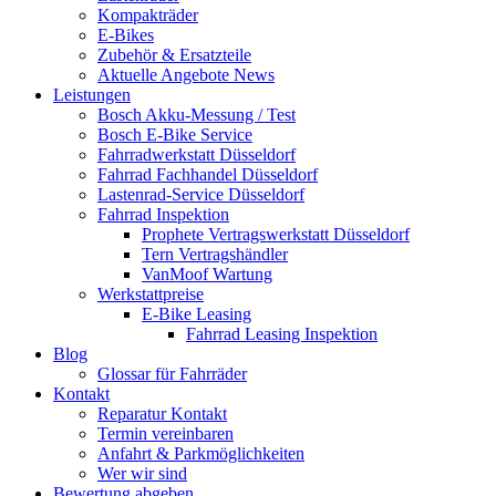
Kompakträder
E-Bikes
Zubehör & Ersatzteile
Aktuelle Angebote News
Leistungen
Bosch Akku-Messung / Test
Bosch E-Bike Service
Fahrradwerkstatt Düsseldorf
Fahrrad Fachhandel Düsseldorf
Lastenrad-Service Düsseldorf
Fahrrad Inspektion
Prophete Vertragswerkstatt Düsseldorf
Tern Vertragshändler
VanMoof Wartung
Werkstattpreise
E-Bike Leasing
Fahrrad Leasing Inspektion
Blog
Glossar für Fahrräder
Kontakt
Reparatur Kontakt
Termin vereinbaren
Anfahrt & Parkmöglichkeiten
Wer wir sind
Bewertung abgeben