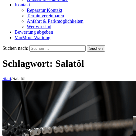
Kontakt
Reparatur Kontakt
Termin vereinbaren
Anfahrt & Parkmöglichkeiten
Wer wir sind
Bewertung abgeben
VanMoof Wartung
Suchen nach:
Schlagwort:
Salatöl
Start
/
Salatöl