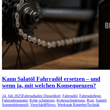
Kann Salatöl Fahrradöl ersetzen – und
wenn ja, mit welchen Konsequenzen?
24. Juli 2025
Fahrradladen Düsseldorf
,
Fahrradöl
,
Fahrradpflege
,
Fahrradreparatur
,
Kette schmieren
,
Kettenschmierung
,
Rost
,
Salatöl
,
Sonnenblumenöl
,
Verschleiß
News
,
Werkstatt Ratgeber
Technik