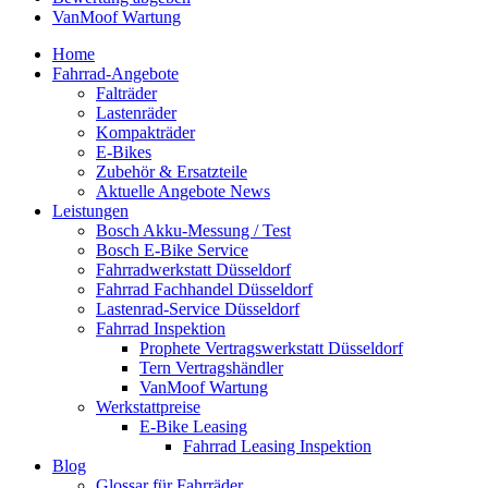
VanMoof Wartung
Home
Fahrrad-Angebote
Falträder
Lastenräder
Kompakträder
E-Bikes
Zubehör & Ersatzteile
Aktuelle Angebote News
Leistungen
Bosch Akku-Messung / Test
Bosch E-Bike Service
Fahrradwerkstatt Düsseldorf
Fahrrad Fachhandel Düsseldorf
Lastenrad-Service Düsseldorf
Fahrrad Inspektion
Prophete Vertragswerkstatt Düsseldorf
Tern Vertragshändler
VanMoof Wartung
Werkstattpreise
E-Bike Leasing
Fahrrad Leasing Inspektion
Blog
Glossar für Fahrräder