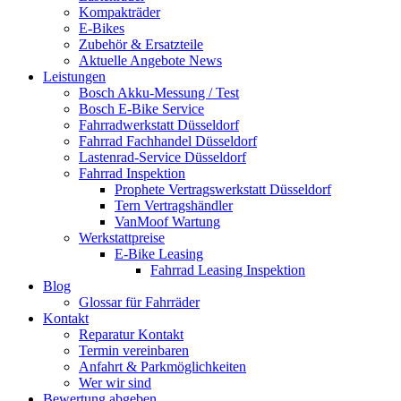
Kompakträder
E-Bikes
Zubehör & Ersatzteile
Aktuelle Angebote News
Leistungen
Bosch Akku-Messung / Test
Bosch E-Bike Service
Fahrradwerkstatt Düsseldorf
Fahrrad Fachhandel Düsseldorf
Lastenrad-Service Düsseldorf
Fahrrad Inspektion
Prophete Vertragswerkstatt Düsseldorf
Tern Vertragshändler
VanMoof Wartung
Werkstattpreise
E-Bike Leasing
Fahrrad Leasing Inspektion
Blog
Glossar für Fahrräder
Kontakt
Reparatur Kontakt
Termin vereinbaren
Anfahrt & Parkmöglichkeiten
Wer wir sind
Bewertung abgeben