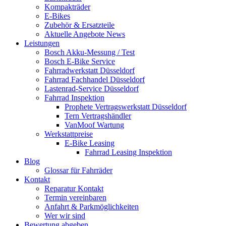
Kompakträder
E-Bikes
Zubehör & Ersatzteile
Aktuelle Angebote News
Leistungen
Bosch Akku-Messung / Test
Bosch E-Bike Service
Fahrradwerkstatt Düsseldorf
Fahrrad Fachhandel Düsseldorf
Lastenrad-Service Düsseldorf
Fahrrad Inspektion
Prophete Vertragswerkstatt Düsseldorf
Tern Vertragshändler
VanMoof Wartung
Werkstattpreise
E-Bike Leasing
Fahrrad Leasing Inspektion
Blog
Glossar für Fahrräder
Kontakt
Reparatur Kontakt
Termin vereinbaren
Anfahrt & Parkmöglichkeiten
Wer wir sind
Bewertung abgeben