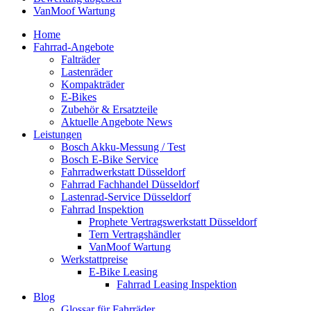
VanMoof Wartung
Home
Fahrrad-Angebote
Falträder
Lastenräder
Kompakträder
E-Bikes
Zubehör & Ersatzteile
Aktuelle Angebote News
Leistungen
Bosch Akku-Messung / Test
Bosch E-Bike Service
Fahrradwerkstatt Düsseldorf
Fahrrad Fachhandel Düsseldorf
Lastenrad-Service Düsseldorf
Fahrrad Inspektion
Prophete Vertragswerkstatt Düsseldorf
Tern Vertragshändler
VanMoof Wartung
Werkstattpreise
E-Bike Leasing
Fahrrad Leasing Inspektion
Blog
Glossar für Fahrräder