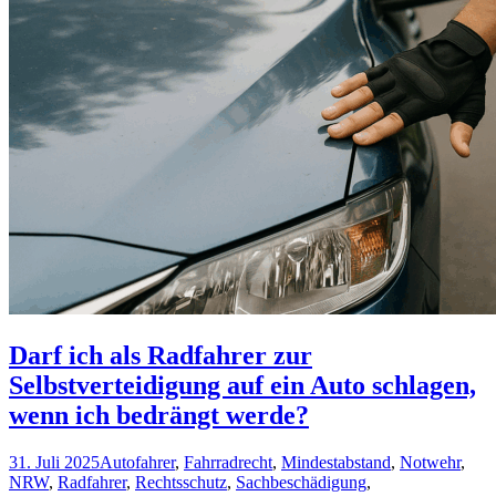
Darf ich als Radfahrer zur
Selbstverteidigung auf ein Auto schlagen,
wenn ich bedrängt werde?
31. Juli 2025
Autofahrer
,
Fahrradrecht
,
Mindestabstand
,
Notwehr
,
NRW
,
Radfahrer
,
Rechtsschutz
,
Sachbeschädigung
,