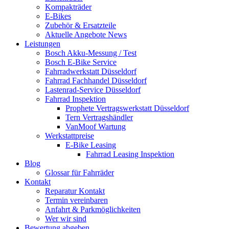
Kompakträder
E-Bikes
Zubehör & Ersatzteile
Aktuelle Angebote News
Leistungen
Bosch Akku-Messung / Test
Bosch E-Bike Service
Fahrradwerkstatt Düsseldorf
Fahrrad Fachhandel Düsseldorf
Lastenrad-Service Düsseldorf
Fahrrad Inspektion
Prophete Vertragswerkstatt Düsseldorf
Tern Vertragshändler
VanMoof Wartung
Werkstattpreise
E-Bike Leasing
Fahrrad Leasing Inspektion
Blog
Glossar für Fahrräder
Kontakt
Reparatur Kontakt
Termin vereinbaren
Anfahrt & Parkmöglichkeiten
Wer wir sind
Bewertung abgeben