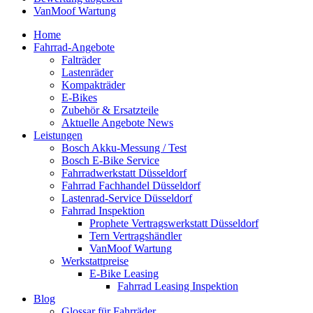
VanMoof Wartung
Home
Fahrrad-Angebote
Falträder
Lastenräder
Kompakträder
E-Bikes
Zubehör & Ersatzteile
Aktuelle Angebote News
Leistungen
Bosch Akku-Messung / Test
Bosch E-Bike Service
Fahrradwerkstatt Düsseldorf
Fahrrad Fachhandel Düsseldorf
Lastenrad-Service Düsseldorf
Fahrrad Inspektion
Prophete Vertragswerkstatt Düsseldorf
Tern Vertragshändler
VanMoof Wartung
Werkstattpreise
E-Bike Leasing
Fahrrad Leasing Inspektion
Blog
Glossar für Fahrräder