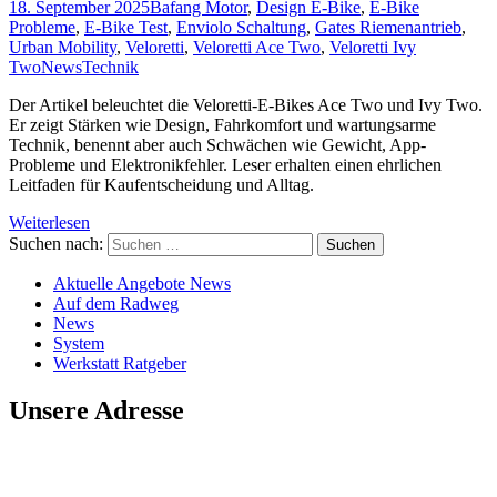
18. September 2025
Bafang Motor
,
Design E-Bike
,
E-Bike
Probleme
,
E-Bike Test
,
Enviolo Schaltung
,
Gates Riemenantrieb
,
Urban Mobility
,
Veloretti
,
Veloretti Ace Two
,
Veloretti Ivy
Two
News
Technik
Der Artikel beleuchtet die Veloretti-E-Bikes Ace Two und Ivy Two.
Er zeigt Stärken wie Design, Fahrkomfort und wartungsarme
Technik, benennt aber auch Schwächen wie Gewicht, App-
Probleme und Elektronikfehler. Leser erhalten einen ehrlichen
Leitfaden für Kaufentscheidung und Alltag.
Weiterlesen
Suchen nach:
Aktuelle Angebote News
Auf dem Radweg
News
System
Werkstatt Ratgeber
Unsere Adresse