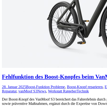
Fehlfunktion des Boost-Knopfes beim Van
28. Januar 2025
Boost-Funktion Probleme
,
Boost-Knopf reparieren
,
E
Reparatur
,
vanMoof S3
News
,
Werkstatt Ratgeber
Technik
Der Boost-Knopf des VanMoof S3 bereichert das Fahrerlebnis durch g
sowie präventive Maßnahmen, ergänzt durch die Expertise von Do