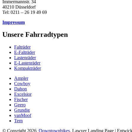
Immermannstr. 34
40210 Düsseldorf
Tel: 0211 – 26 19 49 69
Impressum
Unsere Fahrradtypen
Falträder
E-Falträder
Lastenräder
E-Lastenräder
Kompakträder
Ampler
Cowboy
Dahon
Excelsior
Fischer
Geero
Grundig
vanMoof
Tern
© Copyright 2026
:Downtownbikes
.
Lawyer Landing Page | Entwick