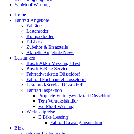
VanMoof Wartung
Home
Fahrrad-Angebote
Falträder
Lastenräder
Kompakträder
E-Bikes
Zubehör & Ersatzteile
Aktuelle Angebote News
Leistungen
Bosch Akku-Messung / Test
Bosch E-Bike Service
Fahrradwerkstatt Düsseldorf
Fahrrad Fachhandel Düsseldorf
Lastenrad-Service Düsseldorf
Fahrrad Inspektion
Prophete Vertragswerkstatt Düsseldorf
Tern Vertragshändler
VanMoof Wartung
Werkstattpreise
E-Bike Leasing
Fahrrad Leasing Inspektion
Blog
Glossar für Fahrräder