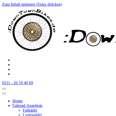
Zum Inhalt springen (Enter drücken)
:Downtownbikes
Der Fahrradladen in Düsseldorf am Hauptbahnhof
0211 - 26 19 49 69
Home
Fahrrad-Angebote
Falträder
Lastenräder