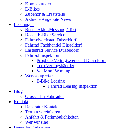
Kompakträder
E-Bikes
Zubehör & Ersatzteile
Aktuelle Angebote News
Leistungen
Bosch Akku-Messung / Test
Bosch E-Bike Service
Fahrradwerkstatt Düsseldorf
Fahrrad Fachhandel Düsseldorf
Lastenrad-Service Düsseldorf
Fahrrad Inspektion
Prophete Vertragswerkstatt Düsseldorf
Tern Vertragshändler
VanMoof Wartung
Werkstattpreise
E-Bike Leasing
Fahrrad Leasing Inspektion
Blog
Glossar für Fahrräder
Kontakt
Reparatur Kontakt
Termin vereinbaren
Anfahrt & Parkmöglichkeiten
Wer wir sind
Bewertung abgeben