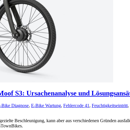
Moof S3: Ursachenanalyse und Lösungsansä
-Bike Diagnose
,
E-Bike Wartung
,
Fehlercode 41
,
Feuchtigkeitseintritt
,
ezielte Beschleunigung, kann aber aus verschiedenen Gründen ausfall
wnTownBikes.