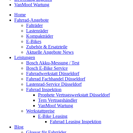
VanMoof Wartung
Home
Fahrrad-Angebote
Falträder
Lastenräder
Kompakträder
E-Bikes
Zubehör & Ersatzteile
Aktuelle Angebote News
Leistungen
Bosch Akku-Messung / Test
Bosch E-Bike Service
Fahrradwerkstatt Düsseldorf
Fahrrad Fachhandel Düsseldorf
Lastenrad-Service Düsseldorf
Fahrrad Inspektion
Prophete Vertragswerkstatt Düsseldorf
Tern Vertragshändler
VanMoof Wartung
Werkstattpreise
E-Bike Leasing
Fahrrad Leasing Inspektion
Blog
Glossar für Fahrräder