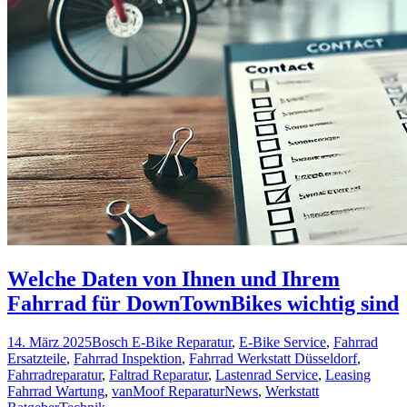
Welche Daten von Ihnen und Ihrem
Fahrrad für DownTownBikes wichtig sind
14. März 2025
Bosch E-Bike Reparatur
,
E-Bike Service
,
Fahrrad
Ersatzteile
,
Fahrrad Inspektion
,
Fahrrad Werkstatt Düsseldorf
,
Fahrradreparatur
,
Faltrad Reparatur
,
Lastenrad Service
,
Leasing
Fahrrad Wartung
,
vanMoof Reparatur
News
,
Werkstatt