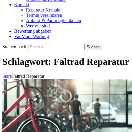
Kontakt
Reparatur Kontakt
Termin vereinbaren
Anfahrt & Parkmöglichkeiten
Wer wir sind
Bewertung abgeben
VanMoof Wartung
Suchen nach:
Schlagwort:
Faltrad Reparatur
Start
/
Faltrad Reparatur