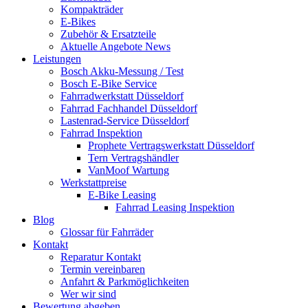
Kompakträder
E-Bikes
Zubehör & Ersatzteile
Aktuelle Angebote News
Leistungen
Bosch Akku-Messung / Test
Bosch E-Bike Service
Fahrradwerkstatt Düsseldorf
Fahrrad Fachhandel Düsseldorf
Lastenrad-Service Düsseldorf
Fahrrad Inspektion
Prophete Vertragswerkstatt Düsseldorf
Tern Vertragshändler
VanMoof Wartung
Werkstattpreise
E-Bike Leasing
Fahrrad Leasing Inspektion
Blog
Glossar für Fahrräder
Kontakt
Reparatur Kontakt
Termin vereinbaren
Anfahrt & Parkmöglichkeiten
Wer wir sind
Bewertung abgeben