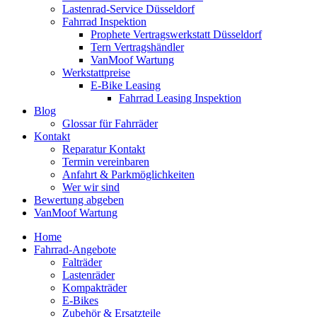
Lastenrad-Service Düsseldorf
Fahrrad Inspektion
Prophete Vertragswerkstatt Düsseldorf
Tern Vertragshändler
VanMoof Wartung
Werkstattpreise
E-Bike Leasing
Fahrrad Leasing Inspektion
Blog
Glossar für Fahrräder
Kontakt
Reparatur Kontakt
Termin vereinbaren
Anfahrt & Parkmöglichkeiten
Wer wir sind
Bewertung abgeben
VanMoof Wartung
Home
Fahrrad-Angebote
Falträder
Lastenräder
Kompakträder
E-Bikes
Zubehör & Ersatzteile