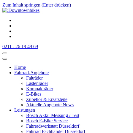
Zum Inhalt springen (Enter drücken)
:Downtownbikes
Der Fahrradladen in Düsseldorf am Hauptbahnhof
0211 - 26 19 49 69
Home
Fahrrad-Angebote
Falträder
Lastenräder
Kompakträder
E-Bikes
Zubehör & Ersatzteile
Aktuelle Angebote News
Leistungen
Bosch Akku-Messung / Test
Bosch E-Bike Service
Fahrradwerkstatt Düsseldorf
Fahrrad Fachhandel Düsseldorf