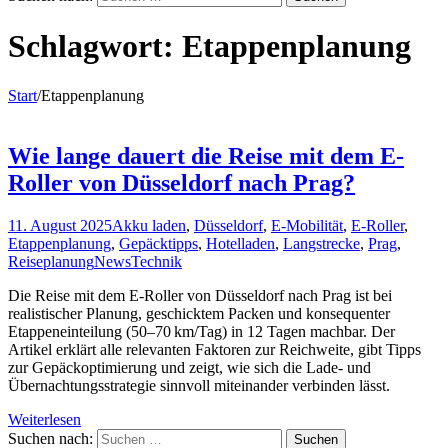
Schlagwort:
Etappenplanung
Start
/
Etappenplanung
Wie lange dauert die Reise mit dem E-
Roller von Düsseldorf nach Prag?
11. August 2025
Akku laden
,
Düsseldorf
,
E-Mobilität
,
E-Roller
,
Etappenplanung
,
Gepäcktipps
,
Hotelladen
,
Langstrecke
,
Prag
,
Reiseplanung
News
Technik
Die Reise mit dem E-Roller von Düsseldorf nach Prag ist bei
realistischer Planung, geschicktem Packen und konsequenter
Etappeneinteilung (50–70 km/Tag) in 12 Tagen machbar. Der
Artikel erklärt alle relevanten Faktoren zur Reichweite, gibt Tipps
zur Gepäckoptimierung und zeigt, wie sich die Lade- und
Übernachtungsstrategie sinnvoll miteinander verbinden lässt.
Weiterlesen
Suchen nach: