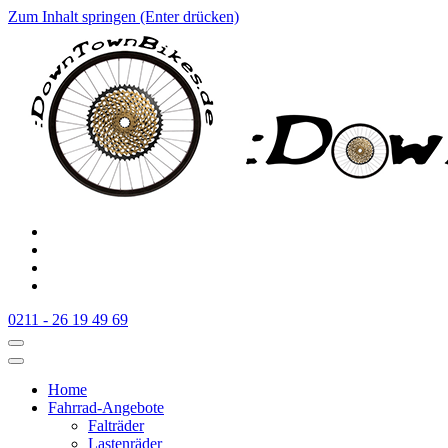
Zum Inhalt springen (Enter drücken)
:Downtownbikes
Der Fahrradladen in Düsseldorf am Hauptbahnhof
0211 - 26 19 49 69
Home
Fahrrad-Angebote
Falträder
Lastenräder