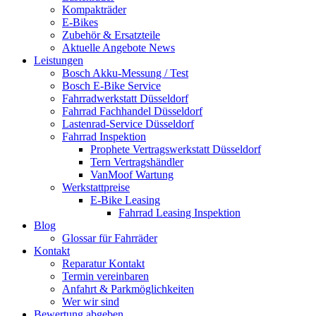
Kompakträder
E-Bikes
Zubehör & Ersatzteile
Aktuelle Angebote News
Leistungen
Bosch Akku-Messung / Test
Bosch E-Bike Service
Fahrradwerkstatt Düsseldorf
Fahrrad Fachhandel Düsseldorf
Lastenrad-Service Düsseldorf
Fahrrad Inspektion
Prophete Vertragswerkstatt Düsseldorf
Tern Vertragshändler
VanMoof Wartung
Werkstattpreise
E-Bike Leasing
Fahrrad Leasing Inspektion
Blog
Glossar für Fahrräder
Kontakt
Reparatur Kontakt
Termin vereinbaren
Anfahrt & Parkmöglichkeiten
Wer wir sind
Bewertung abgeben