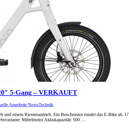
– 20″ 5-Gang – VERKAUFT
uelle Angebote News
Technik
b und einem Riemenantrieb. Ein Boschmotor rundet das E-Bike ab. UVP
ebsvariante: Mittelmotor Akkukapazität: 500 …