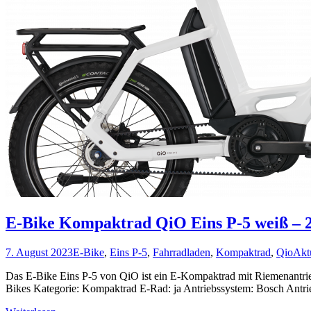
E-Bike Kompaktrad QiO Eins P-5 weiß 
7. August 2023
E-Bike
,
Eins P-5
,
Fahrradladen
,
Kompaktrad
,
Qio
Akt
Das E-Bike Eins P-5 von QiO ist ein E-Kompaktrad mit Riemenantrie
Bikes Kategorie: Kompaktrad E-Rad: ja Antriebssystem: Bosch Antri