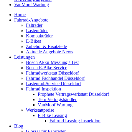
VanMoof Wartung
Home
Fahrrad-Angebote
Falträder
Lastenräder
Kompakträder
E-Bikes
Zubehör & Ersatzteile
Aktuelle Angebote News
Leistungen
Bosch Akku-Messung / Test
Bosch E-Bike Service
Fahrradwerkstatt Düsseldorf
Fahrrad Fachhandel Düsseldorf
Lastenrad-Service Düsseldorf
Fahrrad Inspektion
Prophete Vertragswerkstatt Düsseldorf
Tern Vertragshändler
VanMoof Wartung
Werkstattpreise
E-Bike Leasing
Fahrrad Leasing Inspektion
Blog
Glossar für Fahrräder