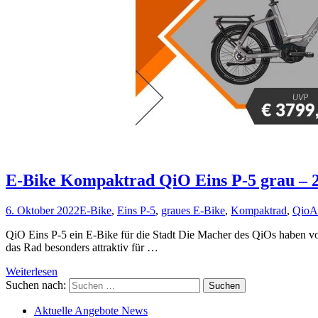
E-Bike Kompaktrad QiO Eins P-5 grau – 
6. Oktober 2022
E-Bike
,
Eins P-5
,
graues E-Bike
,
Kompaktrad
,
Qio
A
QiO Eins P-5 ein E-Bike für die Stadt Die Macher des QiOs haben vor
das Rad besonders attraktiv für …
Weiterlesen
Suchen nach:
Aktuelle Angebote News