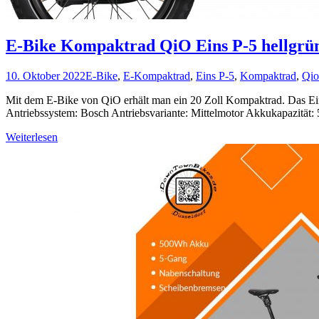
E-Bike Kompaktrad QiO Eins P-5 hellgrün
10. Oktober 2022
E-Bike
,
E-Kompaktrad
,
Eins P-5
,
Kompaktrad
,
Qio
Mit dem E-Bike von QiO erhält man ein 20 Zoll Kompaktrad. Das Eins 
Antriebssystem: Bosch Antriebsvariante: Mittelmotor Akkukapazitä
Weiterlesen