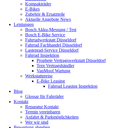
Kompakträder
E-Bikes
Zubehör & Ersatzteile
Aktuelle Angebote News
Leistungen
Bosch Akku-Messung / Test
Bosch E-Bike Service
Fahrradwerkstatt Düsseldorf
Fahrrad Fachhandel Düsseldorf
Lastenrad-Service Düsseldorf
Fahrrad Inspektion
Prophete Vertragswerkstatt Düsseldorf
Tern Vertragshändler
VanMoof Wartung
Werkstattpreise
E-Bike Leasing
Fahrrad Leasing Inspektion
Blog
Glossar für Fahrräder
Kontakt
Reparatur Kontakt
Termin vereinbaren
Anfahrt & Parkmöglichkeiten
Wer wir sind
Bewertung abgeben