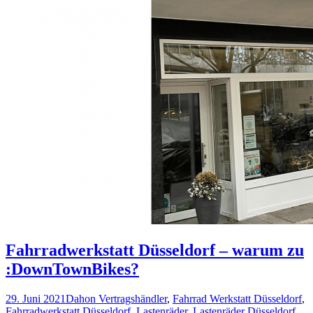
Fahrradwerkstatt Düsseldorf – warum zu
:DownTownBikes?
29. Juni 2021
Dahon Vertragshändler
,
Fahrrad Werkstatt Düsseldorf
,
Fahrradwerkstatt Düsseldorf
,
Lastenräder
,
Lastenräder Düsseldorf
,