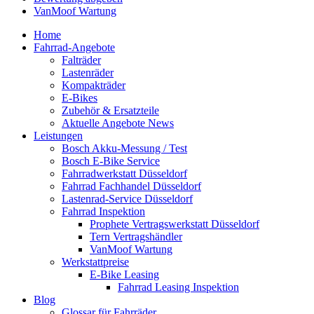
VanMoof Wartung
Home
Fahrrad-Angebote
Falträder
Lastenräder
Kompakträder
E-Bikes
Zubehör & Ersatzteile
Aktuelle Angebote News
Leistungen
Bosch Akku-Messung / Test
Bosch E-Bike Service
Fahrradwerkstatt Düsseldorf
Fahrrad Fachhandel Düsseldorf
Lastenrad-Service Düsseldorf
Fahrrad Inspektion
Prophete Vertragswerkstatt Düsseldorf
Tern Vertragshändler
VanMoof Wartung
Werkstattpreise
E-Bike Leasing
Fahrrad Leasing Inspektion
Blog
Glossar für Fahrräder