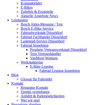
Kompakträder
E-Bikes
Zubehör & Ersatzteile
Aktuelle Angebote News
Leistungen
Bosch Akku-Messung / Test
Bosch E-Bike Service
Fahrradwerkstatt Düsseldorf
Fahrrad Fachhandel Düsseldorf
Lastenrad-Service Düsseldorf
Fahrrad Inspektion
Prophete Vertragswerkstatt Düsseldorf
Tern Vertragshändler
VanMoof Wartung
Werkstattpreise
E-Bike Leasing
Fahrrad Leasing Inspektion
Blog
Glossar für Fahrräder
Kontakt
Reparatur Kontakt
Termin vereinbaren
Anfahrt & Parkmöglichkeiten
Wer wir sind
Bewertung abgeben