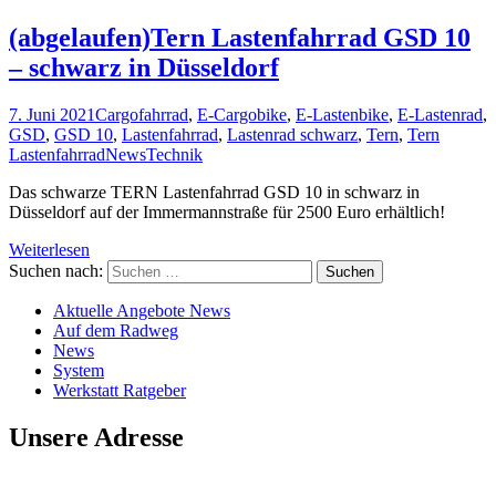
(abgelaufen)Tern Lastenfahrrad GSD 10
– schwarz in Düsseldorf
7. Juni 2021
Cargofahrrad
,
E-Cargobike
,
E-Lastenbike
,
E-Lastenrad
,
GSD
,
GSD 10
,
Lastenfahrrad
,
Lastenrad schwarz
,
Tern
,
Tern
Lastenfahrrad
News
Technik
Das schwarze TERN Lastenfahrrad GSD 10 in schwarz in
Düsseldorf auf der Immermannstraße für 2500 Euro erhältlich!
Weiterlesen
Suchen nach:
Aktuelle Angebote News
Auf dem Radweg
News
System
Werkstatt Ratgeber
Unsere Adresse