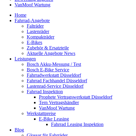
VanMoof Wartung
Home
Fahrrad-Angebote
Falträder
Lastenräder
Kompakträder
E-Bikes
Zubehör & Ersatzteile
Aktuelle Angebote News
Leistungen
Bosch Akku-Messung / Test
Bosch E-Bike Service
Fahrradwerkstatt Düsseldorf
Fahrrad Fachhandel Düsseldorf
Lastenrad-Service Düsseldorf
Fahrrad Inspektion
Prophete Vertragswerkstatt Düsseldorf
Tern Vertragshändler
VanMoof Wartung
Werkstattpreise
E-Bike Leasing
Fahrrad Leasing Inspektion
Blog
Glossar für Fahrräder