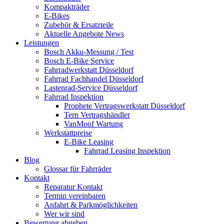
Kompakträder
E-Bikes
Zubehör & Ersatzteile
Aktuelle Angebote News
Leistungen
Bosch Akku-Messung / Test
Bosch E-Bike Service
Fahrradwerkstatt Düsseldorf
Fahrrad Fachhandel Düsseldorf
Lastenrad-Service Düsseldorf
Fahrrad Inspektion
Prophete Vertragswerkstatt Düsseldorf
Tern Vertragshändler
VanMoof Wartung
Werkstattpreise
E-Bike Leasing
Fahrrad Leasing Inspektion
Blog
Glossar für Fahrräder
Kontakt
Reparatur Kontakt
Termin vereinbaren
Anfahrt & Parkmöglichkeiten
Wer wir sind
Bewertung abgeben