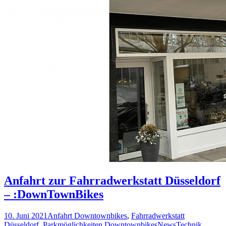
Anfahrt zur Fahrradwerkstatt Düsseldorf
– :DownTownBikes
10. Juni 2021
Anfahrt Downtownbikes
,
Fahrradwerkstatt
Düsseldorf
,
Parkmöglichkeiten Downtownbikes
News
Technik