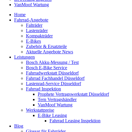
VanMoof Wartung
Home
Fahrrad-Angebote
Falträder
Lastenräder
Kompakträder
E-Bikes
Zubehör & Ersatzteile
Aktuelle Angebote News
Leistungen
Bosch Akku-Messung / Test
Bosch E-Bike Service
Fahrradwerkstatt Düsseldorf
Fahrrad Fachhandel Düsseldorf
Lastenrad-Service Düsseldorf
Fahrrad Inspektion
Prophete Vertragswerkstatt Düsseldorf
Tern Vertragshändler
VanMoof Wartung
Werkstattpreise
E-Bike Leasing
Fahrrad Leasing Inspektion
Blog
Glossar für Fahrräder