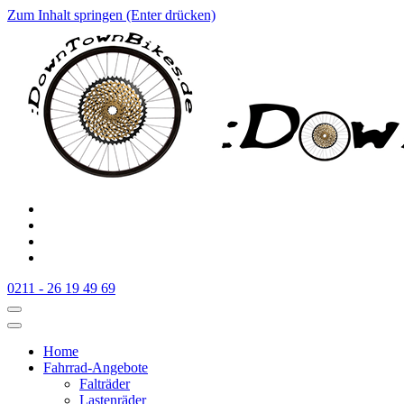
Zum Inhalt springen (Enter drücken)
:Downtownbikes
Der Fahrradladen in Düsseldorf am Hauptbahnhof
0211 - 26 19 49 69
Home
Fahrrad-Angebote
Falträder
Lastenräder