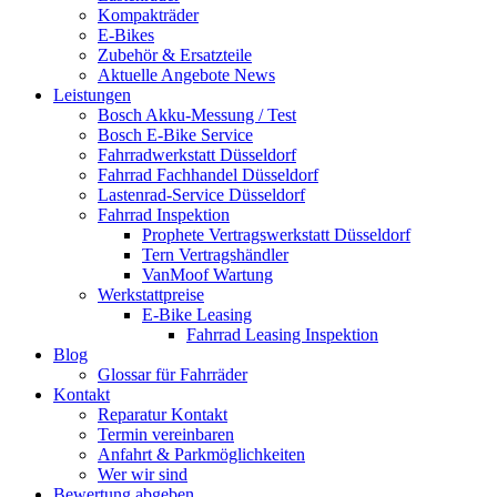
Kompakträder
E-Bikes
Zubehör & Ersatzteile
Aktuelle Angebote News
Leistungen
Bosch Akku-Messung / Test
Bosch E-Bike Service
Fahrradwerkstatt Düsseldorf
Fahrrad Fachhandel Düsseldorf
Lastenrad-Service Düsseldorf
Fahrrad Inspektion
Prophete Vertragswerkstatt Düsseldorf
Tern Vertragshändler
VanMoof Wartung
Werkstattpreise
E-Bike Leasing
Fahrrad Leasing Inspektion
Blog
Glossar für Fahrräder
Kontakt
Reparatur Kontakt
Termin vereinbaren
Anfahrt & Parkmöglichkeiten
Wer wir sind
Bewertung abgeben