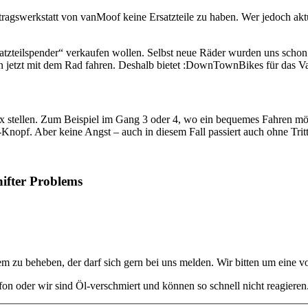
gswerkstatt von vanMoof keine Ersatzteile zu haben. Wer jedoch aktue
„Ersatzteilspender“ verkaufen wollen. Selbst neue Räder wurden uns s
 man jetzt mit dem Rad fahren. Deshalb bietet :DownTownBikes für das
tellen. Zum Beispiel im Gang 3 oder 4, wo ein bequemes Fahren mögl
-Knopf. Aber keine Angst – auch in diesem Fall passiert auch ohne Tritt 
ifter Problems
m zu beheben, der darf sich gern bei uns melden. Wir bitten um eine 
fon oder wir sind Öl-verschmiert und können so schnell nicht reagiere