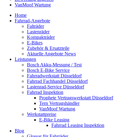
VanMoof Wartung
Home
Fahrrad-Angebote
Falträder
Lastenräder
Kompakträder
E-Bikes
Zubehör & Ersatzteile
Aktuelle Angebote News
Leistungen
Bosch Akku-Messung / Test
Bosch E-Bike Service
Fahrradwerkstatt Düsseldorf
Fahrrad Fachhandel Düsseldorf
Lastenrad-Service Düsseldorf
Fahrrad Inspektion
Prophete Vertragswerkstatt Düsseldorf
Tern Vertragshändler
VanMoof Wartung
Werkstattpreise
E-Bike Leasing
Fahrrad Leasing Inspektion
Blog
Glossar für Fahrräder