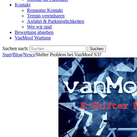
Kontakt
Reparatur Kontakt
Termin vereinbaren
Anfahrt & Parkmöglichkeiten
Wer wir sind
Bewertung abgeben
VanMoof Wartung
Suchen nach:
Start
/
Blog
/
News
/
Shifter Problem bei VanMoof S3?