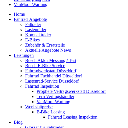
VanMoof Wartung
Home
Fahrrad-Angebote
Falträder
Lastenräder
Kompakträder
E-Bikes
Zubehör & Ersatzteile
Aktuelle Angebote News
Leistungen
Bosch Akku-Messung / Test
Bosch E-Bike Service
Fahrradwerkstatt Düsseldorf
Fahrrad Fachhandel Düsseldorf
Lastenrad-Service Düsseldorf
Fahrrad Inspektion
Prophete Vertragswerkstatt Düsseldorf
Tern Vertragshändler
VanMoof Wartung
Werkstattpreise
E-Bike Leasing
Fahrrad Leasing Inspektion
Blog
Glossar für Fahrräder