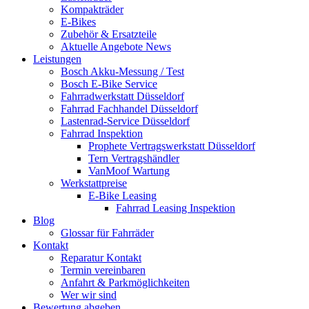
Kompakträder
E-Bikes
Zubehör & Ersatzteile
Aktuelle Angebote News
Leistungen
Bosch Akku-Messung / Test
Bosch E-Bike Service
Fahrradwerkstatt Düsseldorf
Fahrrad Fachhandel Düsseldorf
Lastenrad-Service Düsseldorf
Fahrrad Inspektion
Prophete Vertragswerkstatt Düsseldorf
Tern Vertragshändler
VanMoof Wartung
Werkstattpreise
E-Bike Leasing
Fahrrad Leasing Inspektion
Blog
Glossar für Fahrräder
Kontakt
Reparatur Kontakt
Termin vereinbaren
Anfahrt & Parkmöglichkeiten
Wer wir sind
Bewertung abgeben