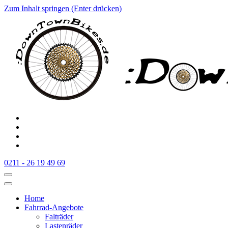
Zum Inhalt springen (Enter drücken)
:Downtownbikes
Der Fahrradladen in Düsseldorf am Hauptbahnhof
0211 - 26 19 49 69
Home
Fahrrad-Angebote
Falträder
Lastenräder