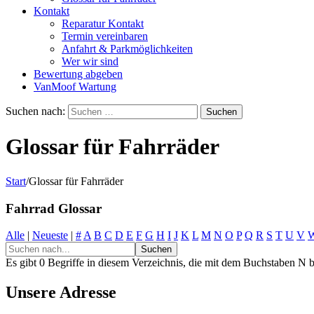
Kontakt
Reparatur Kontakt
Termin vereinbaren
Anfahrt & Parkmöglichkeiten
Wer wir sind
Bewertung abgeben
VanMoof Wartung
Suchen nach:
Glossar für Fahrräder
Start
/
Glossar für Fahrräder
Fahrrad Glossar
Alle
|
Neueste
|
#
A
B
C
D
E
F
G
H
I
J
K
L
M
N
O
P
Q
R
S
T
U
V
Es gibt 0 Begriffe in diesem Verzeichnis, die mit dem Buchstaben N 
Unsere Adresse