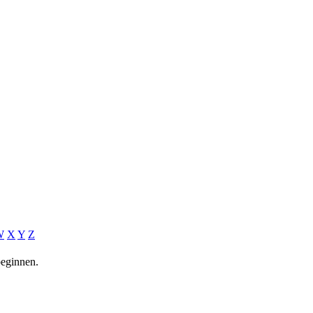
W
X
Y
Z
beginnen.