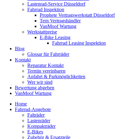
Lastenrad-Service Düsseldorf
Fahrrad Inspektion
Prophete Vertragswerkstatt Düsseldorf
Tern Vertragshändler
VanMoof Wartung
Werkstattpreise
E-Bike Leasing
Fahrrad Leasing Inspektion
Blog
Glossar für Fahrräder
Kontakt
Reparatur Kontakt
Termin vereinbaren
Anfahrt & Parkmöglichkeiten
Wer wir sind
Bewertung abgeben
VanMoof Wartung
Home
Fahrrad-Angebote
Falträder
Lastenräder
Kompakträder
E-Bikes
Zubehör & Ersatzteile