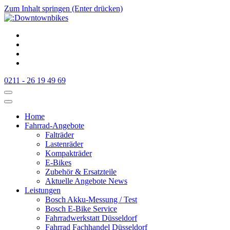
Zum Inhalt springen (Enter drücken)
:Downtownbikes
Der Fahrradladen in Düsseldorf am Hauptbahnhof
0211 - 26 19 49 69
Home
Fahrrad-Angebote
Falträder
Lastenräder
Kompakträder
E-Bikes
Zubehör & Ersatzteile
Aktuelle Angebote News
Leistungen
Bosch Akku-Messung / Test
Bosch E-Bike Service
Fahrradwerkstatt Düsseldorf
Fahrrad Fachhandel Düsseldorf